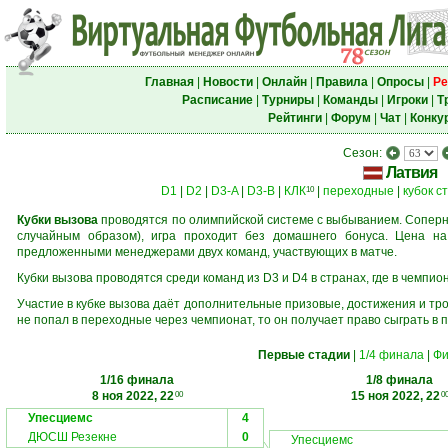
Главная
|
Новости
|
Онлайн
|
Правила
|
Опросы
|
Ре
Расписание
|
Турниры
|
Команды
|
Игроки
|
Т
Рейтинги
|
Форум
|
Чат
|
Конку
Сезон:
Латвия
D1
|
D2
|
D3-A
|
D3-B
|
КЛК
|
переходные
|
кубок с
10
Кубки вызова
проводятся по олимпийской системе с выбыванием. Соперни
случайным образом), игра проходит без домашнего бонуса. Цена н
предложенными менеджерами двух команд, участвующих в матче.
Кубки вызова проводятся среди команд из D3 и D4 в странах, где в чемпио
Участие в кубке вызова даёт дополнительные призовые, достижения и тр
не попал в переходные через чемпионат, то он получает право сыграть в 
Первые стадии
|
1/4 финала
|
Фи
1/16 финала
1/8 финала
8 ноя 2022, 22
15 ноя 2022, 22
00
0
Упесциемс
4
ДЮСШ Резекне
0
Упесциемс