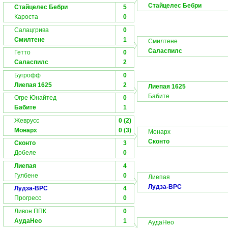
Стайцелес Бебри
Стайцелес Бебри
5
Кароста
0
Салацгрива
0
Смилтене
1
Смилтене
Саласпилс
Гетто
0
Саласпилс
2
Бугрофф
0
Лиепая 1625
2
Лиепая 1625
Бабите
Огре Юнайтед
0
Бабите
1
Жеврусс
0 (2)
Монарх
0 (3)
Монарх
Сконто
Сконто
3
Добеле
0
Лиепая
4
Гулбене
0
Лиепая
Лудза-ВРС
Лудза-ВРС
4
Прогресс
0
Ливон ППК
0
АудаНео
1
АудаНео