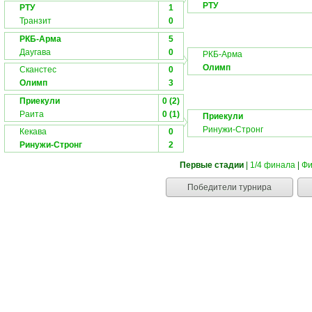
РТУ
РТУ
1
Транзит
0
РКБ-Арма
5
Даугава
0
РКБ-Арма
Олимп
Сканстес
0
Олимп
3
Приекули
0 (2)
Раита
0 (1)
Приекули
Ринужи-Стронг
Кекава
0
Ринужи-Стронг
2
Первые стадии
|
1/4 финала
|
Фи
Победители турнира