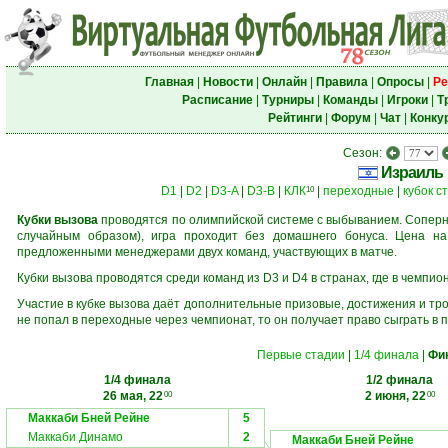
Главная
|
Новости
|
Онлайн
|
Правила
|
Опросы
|
Ре
Расписание
|
Турниры
|
Команды
|
Игроки
|
Т
Рейтинги
|
Форум
|
Чат
|
Конку
Сезон:
Израиль
D1
|
D2
|
D3-A
|
D3-B
|
КЛК
|
переходные
|
кубок с
10
Кубки вызова
проводятся по олимпийской системе с выбыванием. Соперни
случайным образом), игра проходит без домашнего бонуса. Цена н
предложенными менеджерами двух команд, участвующих в матче.
Кубки вызова проводятся среди команд из D3 и D4 в странах, где в чемпио
Участие в кубке вызова даёт дополнительные призовые, достижения и тр
не попал в переходные через чемпионат, то он получает право сыграть в 
Первые стадии
|
1/4 финала
|
Фи
1/4 финала
1/2 финала
26 мая, 22
2 июня, 22
00
00
Маккаби Бней Рейне
5
Маккаби Динамо
2
Маккаби Бней Рейне