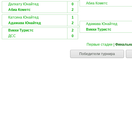
Абиа Кометс
Далхату Юнайтед
0
Абиа Кометс
2
Катсина Юнайтед
1
Адамава Юнайтед
2
Адамава Юнайтед
Викки Туристс
Викки Туристс
2
ДСС
0
Первые стадии
|
Финальн
Победители турнира