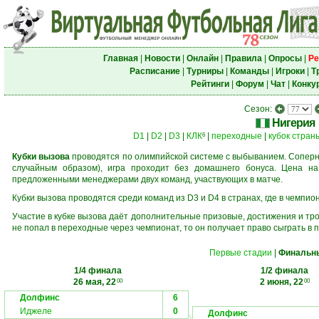
Главная
|
Новости
|
Онлайн
|
Правила
|
Опросы
|
Ре
Расписание
|
Турниры
|
Команды
|
Игроки
|
Т
Рейтинги
|
Форум
|
Чат
|
Конку
Сезон:
Нигерия
D1
|
D2
|
D3
|
КЛК
|
переходные
|
кубок стран
6
Кубки вызова
проводятся по олимпийской системе с выбыванием. Соперни
случайным образом), игра проходит без домашнего бонуса. Цена н
предложенными менеджерами двух команд, участвующих в матче.
Кубки вызова проводятся среди команд из D3 и D4 в странах, где в чемпио
Участие в кубке вызова даёт дополнительные призовые, достижения и тр
не попал в переходные через чемпионат, то он получает право сыграть в 
Первые стадии
|
Финальн
1/4 финала
1/2 финала
26 мая, 22
2 июня, 22
00
00
Долфинс
6
Иджеле
0
Долфинс