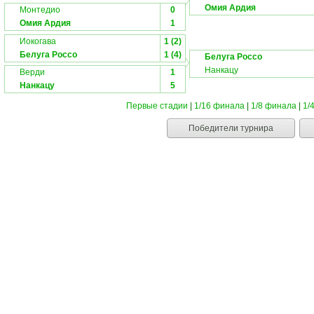
Омия Ардия
Монтедио
0
Омия Ардия
1
Иокогава
1 (2)
Белуга Россо
1 (4)
Белуга Россо
Нанкацу
Верди
1
Нанкацу
5
Первые стадии
|
1/16 финала
|
1/8 финала
|
1/
Победители турнира