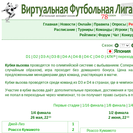
Главная
|
Новости
|
Онлайн
|
Правила
|
Опросы
|
Ре
Расписание
|
Турниры
|
Команды
|
Игроки
|
Т
Рейтинги
|
Форум
|
Чат
|
Конку
Сезон:
Япония
D1
|
D2
|
D3-A
|
D3-B
|
D4-A
|
D4-B
|
D4-C
|
D4-D
|
КЛК
|
переход
20
Кубки вызова
проводятся по олимпийской системе с выбыванием. Соперни
случайным образом), игра проходит без домашнего бонуса. Цена н
предложенными менеджерами двух команд, участвующих в матче.
Кубки вызова проводятся среди команд из D3 и D4 в странах, где в чемпио
Участие в кубке вызова даёт дополнительные призовые, достижения и тр
не попал в переходные через чемпионат, то он получает право сыграть в 
Первые стадии
|
1/16 финала
|
1/8 финала
|
1/
1/4 финала
1/2 финала
26 мая, 22
2 июня, 22
00
00
Джей-Лиз
1
Роассо Кумамото
2
Роассо Кумамото