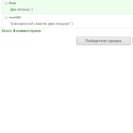
Ridik
Два японца :)
revolt001
"в воскресной схватке двух якодзун" )
Всего:
8
комментариев
Победители турнира