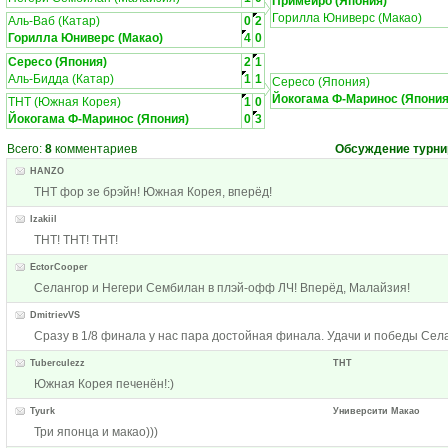
Примейро (Япония)
Горилла Юниверс (Макао)
Аль-Ваб (Катар)
0
2
Горилла Юниверс (Макао)
4
0
Сересо (Япония)
2
1
Аль-Бидда (Катар)
1
1
Сересо (Япония)
Йокогама Ф-Маринос (Япония
ТНТ (Южная Корея)
1
0
Йокогама Ф-Маринос (Япония)
0
3
Всего:
8
комментариев
Обсуждение турни
HANZO
ТНТ фор зе брэйн! Южная Корея, вперёд!
Izakiil
ТНТ! ТНТ! ТНТ!
EctorCooper
Селангор и Негери Сембилан в плэй-офф ЛЧ! Вперёд, Малайзия!
DmitrievVS
Сразу в 1/8 финала у нас пара достойная финала. Удачи и победы Села
Tuberculezz
ТНТ
Южная Корея печенён!:)
Tyurk
Университи Макао
Три японца и макао)))