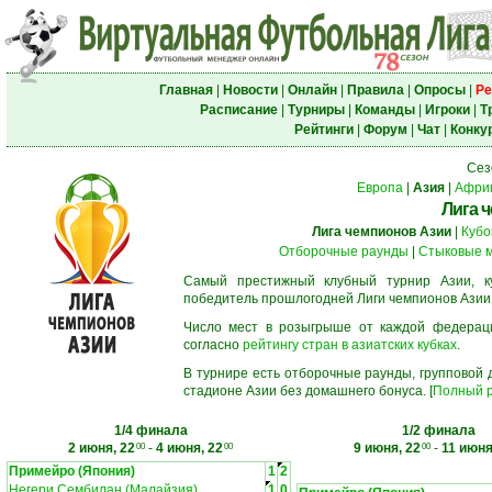
Главная
|
Новости
|
Онлайн
|
Правила
|
Опросы
|
Ре
Расписание
|
Турниры
|
Команды
|
Игроки
|
Т
Рейтинги
|
Форум
|
Чат
|
Конку
Сез
Европа
|
Азия
|
Афри
Лига 
Лига чемпионов Азии
|
Кубо
Отборочные раунды
|
Стыковые 
Самый престижный клубный турнир Азии, к
победитель прошлогодней Лиги чемпионов Азии
Число мест в розыгрыше от каждой федерац
согласно
рейтингу стран в азиатских кубках
.
В турнире есть отборочные раунды, групповой
стадионе Азии без домашнего бонуса. [
Полный р
1/4 финала
1/2 финала
2 июня, 22
-
4 июня, 22
9 июня, 22
-
11 июня
00
00
00
Примейро (Япония)
1
2
Негери Сембилан (Малайзия)
1
0