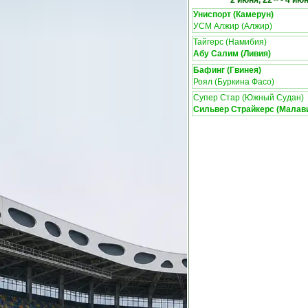
2 июня, 22
-
4 июн
Униспорт (Камерун)
УСМ Алжир (Алжир)
Тайгерс (Намибия)
Абу Салим (Ливия)
Бафинг (Гвинея)
Роял (Буркина Фасо)
Супер Стар (Южный Судан)
Сильвер Страйкерс (Малав