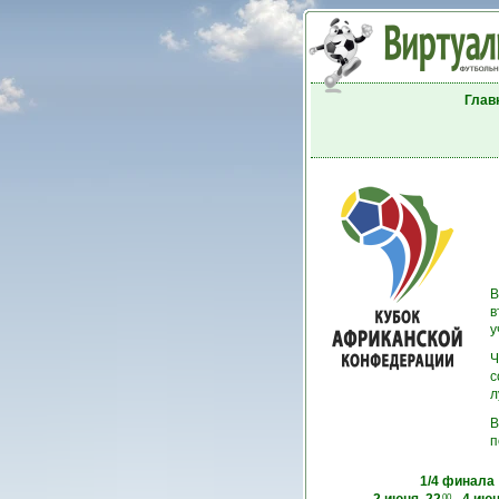
Глав
В
в
у
Ч
с
л
В
п
1/4 финала
00