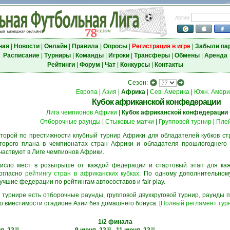
логин
ная
|
Новости
|
Онлайн
|
Правила
|
Опросы
|
Регистрация в игре
|
Забыли па
Расписание
|
Турниры
|
Команды
|
Игроки
|
Трансферы
|
Обмены
|
Аренда
Рейтинги
|
Форум
|
Чат
|
Конкурсы
|
Контакты
Сезон:
Европа
|
Азия
|
Африка
|
Сев. Америка
|
Южн. Амери
Кубок африканской конфедерации
Лига чемпионов Африки
|
Кубок африканской конфедерации
Отборочные раунды
|
Стыковые матчи
|
Групповой турнир
|
Пле
торой по престижности клубный турнир Африки для обладателей кубков ст
торого плана в чемпионатах стран Африки и обладателя прошлогоднего 
частвуют в Лиге чемпионов Африки.
исло мест в розыгрыше от каждой федерации и стартовый этап для ка
огласно
рейтингу стран в африканских кубках
. По одному дополнительном
учшие федерации по рейтингам автосоставов и fair play.
 турнире есть отборочные раунды, групповой двухкруговой турнир, раунды
о вместимости стадионе Азии без домашнего бонуса. [
Полный регламент тур
1/2 финала
00
00
00