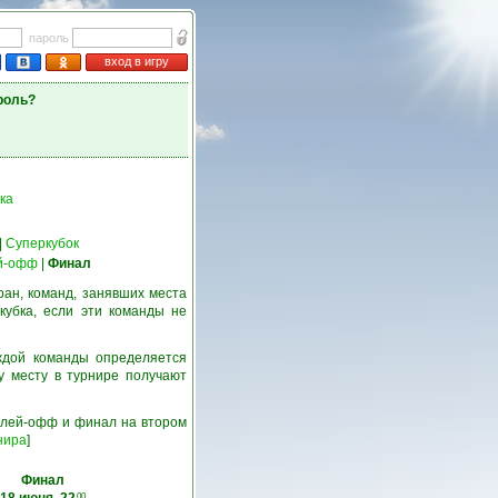
пароль
вход в игру
роль?
ка
|
Суперкубок
й-офф
|
Финал
ран, команд, занявших места
кубка, если эти команды не
ждой команды определяется
у месту в турнире получают
 плей-офф и финал на втором
нира
]
Финал
00