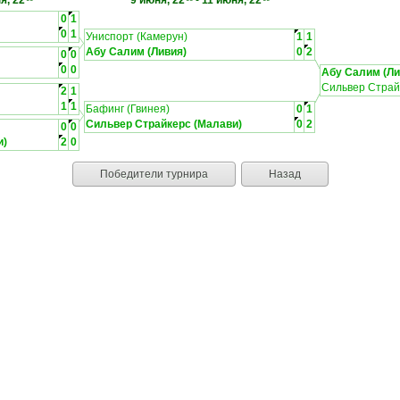
я, 22
9 июня, 22
-
11 июня, 22
0
1
0
1
Униспорт (Камерун)
1
1
Абу Салим (Ливия)
0
2
0
0
0
0
Абу Салим (Ли
Сильвер Страй
2
1
1
1
Бафинг (Гвинея)
0
1
Сильвер Страйкерс (Малави)
0
2
0
0
и)
2
0
Победители турнира
Назад