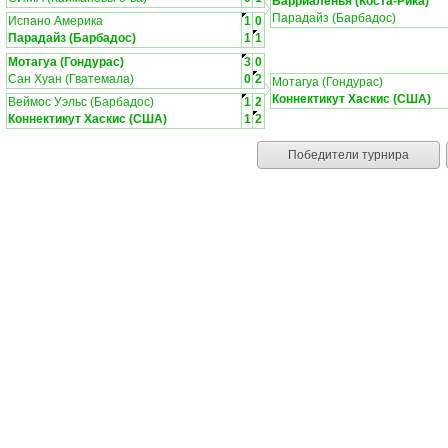
Барриаленья (Коста-Рика)
Парадайз (Барбадос)
Испано Америка
1
0
Парадайз (Барбадос)
1
1
Мотагуа (Гондурас)
3
0
Сан Хуан (Гватемала)
0
2
Мотагуа (Гондурас)
Коннектикут Хаскис (США)
Веймос Уэльс (Барбадос)
1
2
Коннектикут Хаскис (США)
1
2
Победители турнира