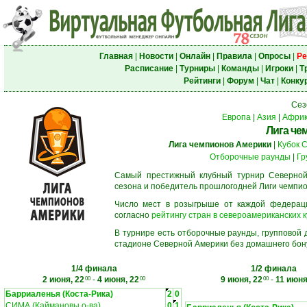
Главная
|
Новости
|
Онлайн
|
Правила
|
Опросы
|
Ре
Расписание
|
Турниры
|
Команды
|
Игроки
|
Т
Рейтинги
|
Форум
|
Чат
|
Конку
Сез
Европа
|
Азия
|
Афри
Лига че
Лига чемпионов Америки
|
Кубок 
Отборочные раунды
|
Гр
Самый престижный клубный турнир Северной
сезона и победитель прошлогодней Лиги чемпио
Число мест в розыгрыше от каждой федерац
согласно
рейтингу стран в североамериканских к
В турнире есть отборочные раунды, групповой
стадионе Северной Америки без домашнего бону
1/4 финала
1/2 финала
2 июня, 22
-
4 июня, 22
9 июня, 22
-
11 июня
00
00
00
Барриаленья (Коста-Рика)
2
0
СИМА (Каймановы о-ва)
0
1