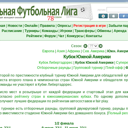
логин
ная
|
Новости
|
Онлайн
|
Правила
|
Опросы
|
Регистрация в игре
|
Забыли па
Расписание
|
Турниры
|
Команды
|
Игроки
|
Трансферы
|
Обмены
|
Аренда
Рейтинги
|
Форум
|
Чат
|
Конкурсы
|
Контакты
Сезон:
Европа
|
Азия
|
Африка
|
Сев. Америка
|
Южн. Амери
Кубок Южной Америки
Кубок Либертадорес
|
Кубок Южной Америки
|
Суперк
Отборочные раунды
|
Групповой турнир
|
Плей-офф
|
Ф
торой по престижности клубный турнир Южной Америки для обладателей куб
еста второго плана в чемпионатах стран Южной Америки и обладателя про
оманды не участвуют в Кубке Либертадорес.
исло мест в розыгрыше от каждой федерации и стартовый этап для ка
огласно
рейтингу стран в южноамериканских кубках
. По одному дополн
олучают лучшие федерации по рейтингам автосоставов и fair play.
 турнире есть отборочные раунды, групповой двухкруговой турнир, раунды
о вместимости стадионе Южной Америки без домашнего бонуса. [
Полный рег
1/2 финала
00
00
00