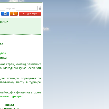
пароль
вход в игру
роль?
ка
убок
инал
ков стран, команд, занявших
шлогоднего кубка, если эти
ждой команды определяется
ительному месту в турнире
 плей-офф и финал на втором
ламент турнира
]
Финал
00