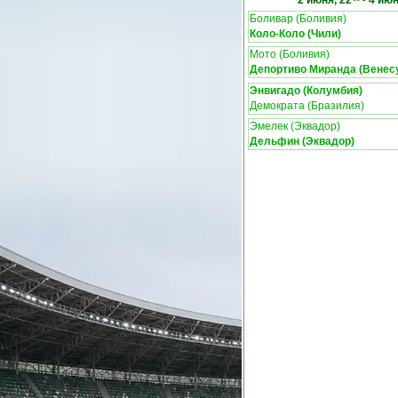
2 июня, 22
-
4 июн
Боливар (Боливия)
Коло-Коло (Чили)
Мото (Боливия)
Депортиво Миранда (Венес
Энвигадо (Колумбия)
Демократа (Бразилия)
Эмелек (Эквадор)
Дельфин (Эквадор)