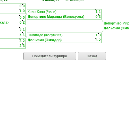
я, 22
9 июня, 22
-
11 июня, 22
0
0
1
0
Коло-Коло (Чили)
1
1
Депортиво Миранда (Венесуэла)
0
3
0
0
уэла)
0
2
Депортиво Мир
Дельфин (Экв
3
1
2
1
Энвигадо (Колумбия)
1
3
Дельфин (Эквадор)
3
2
3
2
2
3
Победители турнира
Назад