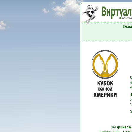
Глав
В
м
к
Ч
с
п
В
п
1/4 финала
00