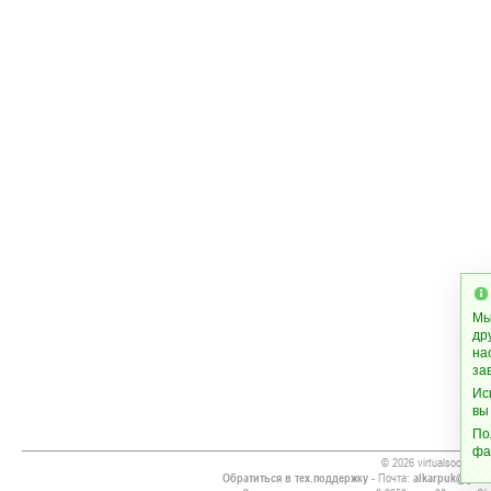
Мы
др
на
за
Ис
вы
По
фа
© 2026 virtualsoccer.inf
Обратиться в тех.поддержку
- Почта:
alkarpuk@gmai