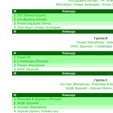
Аль-Духаиль (Катар)
-
ТНТ (Юж
Юни-Маунт (Новая Зеландия)
-
Ателе О
М
Команда
1.
ТНТ (Южная Корея)
2.
Аль-Духаиль (Катар)
3.
Ателе Олд Бойз (Тонга)
4.
Юни-Маунт (Новая Зеландия)
М
Команда
Группа B
Пенанг (Малайзия)
-
Апр
ИКЛС (Бруней)
-
Сагамихара 
М
Команда
1.
Април 25
2.
Сагамихара (Япония)
3.
Пенанг (Малайзия)
4.
ИКЛС (Бруней)
М
Команда
Группа C
Антлерс (Малайзия)
-
Йокогама Ф-М
АБДБ (Бруней)
-
Хорезм (Ургенч,
М
Команда
1.
Йокогама Ф-Маринос (Япония)
2.
АБДБ (Бруней)
3.
Антлерс (Малайзия)
4.
Хорезм (Ургенч, Узбекистан)