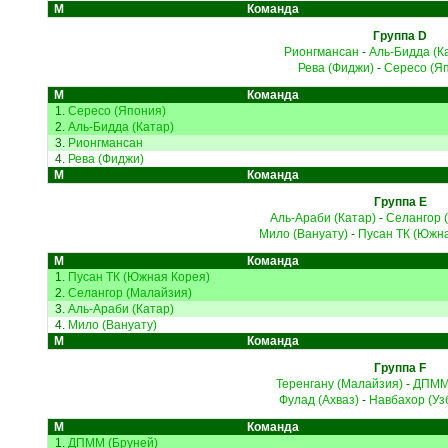
М
Команда
Группа D
Рионгмансан
-
Аль-Бидда (К
Рева (Фиджи)
-
Сересо (Я
М
Команда
1.
Сересо (Япония)
2.
Аль-Бидда (Катар)
3.
Рионгмансан
4.
Рева (Фиджи)
М
Команда
Группа E
Аль-Араби (Катар)
-
Селангор 
Мило (Вануату)
-
Пусан ТК (Южн
М
Команда
1.
Пусан ТК (Южная Корея)
2.
Селангор (Малайзия)
3.
Аль-Араби (Катар)
4.
Мило (Вануату)
М
Команда
Группа F
Теренгану (Малайзия)
-
ДПММ 
Фулад (Ахваз)
-
Навбахор (Уз
М
Команда
1.
ДПММ (Бруней)