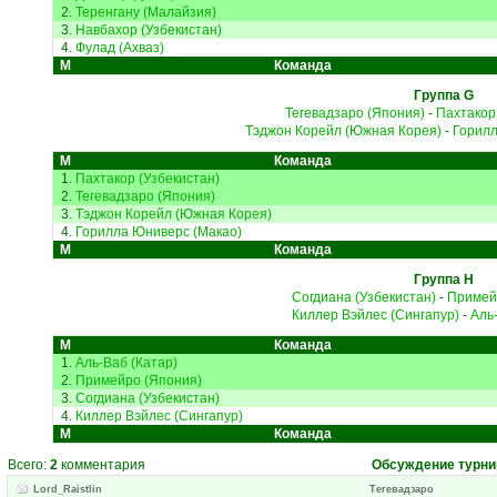
2.
Теренгану (Малайзия)
3.
Навбахор (Узбекистан)
4.
Фулад (Ахваз)
М
Команда
Группа G
Тегевадзаро (Япония)
-
Пахтакор
Тэджон Корейл (Южная Корея)
-
Горилл
М
Команда
1.
Пахтакор (Узбекистан)
2.
Тегевадзаро (Япония)
3.
Тэджон Корейл (Южная Корея)
4.
Горилла Юниверс (Макао)
М
Команда
Группа H
Согдиана (Узбекистан)
-
Примей
Киллер Вэйлес (Сингапур)
-
Аль
М
Команда
1.
Аль-Ваб (Катар)
2.
Примейро (Япония)
3.
Согдиана (Узбекистан)
4.
Киллер Вэйлес (Сингапур)
М
Команда
Всего:
2
комментария
Обсуждение турни
Lord_Raistlin
Тегевадзаро