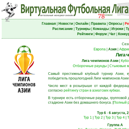
Главная
|
Новости
|
Онлайн
|
Правила
|
Опросы
|
Ре
Расписание
|
Турниры
|
Команды
|
Игроки
|
Т
Рейтинги
|
Форум
|
Чат
|
Конку
Сез
Европа
|
Азия
|
Афри
Лига 
Лига чемпионов Азии
|
Кубо
Отборочные раунды
|
Стыковые м
Самый престижный клубный турнир Азии, к
победитель прошлогодней Лиги чемпионов Азии
Число мест в розыгрыше от каждой федерац
согласно
рейтингу стран в азиатских кубках
.
В турнире есть отборочные раунды, групповой
стадионе Азии без домашнего бонуса. [
Полный р
Тур 6
-
6 августа, 
Тур 1
|
Тур 2
|
Тур 3
|
Тур 4
|
Т
Группа A