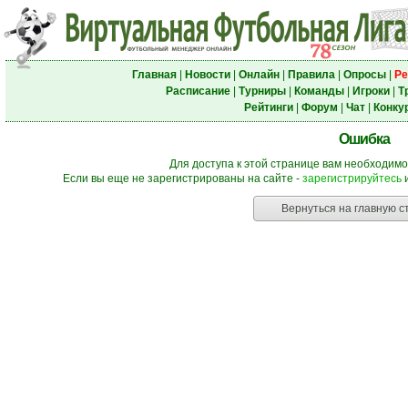
Главная
|
Новости
|
Онлайн
|
Правила
|
Опросы
|
Ре
Расписание
|
Турниры
|
Команды
|
Игроки
|
Т
Рейтинги
|
Форум
|
Чат
|
Конку
Ошибка
Для доступа к этой странице вам необходимо
Если вы еще не зарегистрированы на сайте -
зарегистрируйтесь
и
Вернуться на главную с