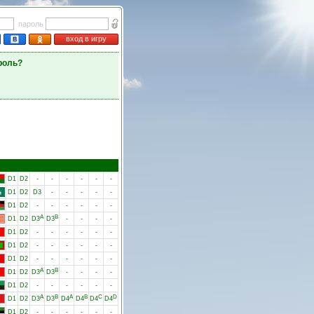
пароль
вход в игру
роль?
D1
D2
-
-
-
-
-
-
D1
D2
D3
-
-
-
-
-
D1
D2
-
-
-
-
-
-
A
B
D1
D2
D3
D3
-
-
-
-
D1
D2
-
-
-
-
-
-
D1
D2
-
-
-
-
-
-
D1
D2
-
-
-
-
-
-
A
B
D1
D2
D3
D3
-
-
-
-
D1
D2
-
-
-
-
-
-
A
B
A
B
C
D
D1
D2
D3
D3
D4
D4
D4
D4
D1
D2
-
-
-
-
-
-