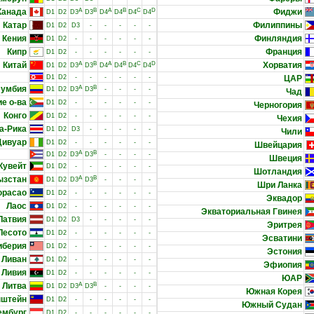
Канада
A
B
A
B
C
D
Фиджи
D1
D2
D3
D3
D4
D4
D4
D4
Катар
Филиппины
D1
D2
D3
-
-
-
-
-
Кения
Финляндия
D1
D2
-
-
-
-
-
-
Кипр
Франция
D1
D2
-
-
-
-
-
-
Китай
A
B
A
B
C
D
Хорватия
D1
D2
D3
D3
D4
D4
D4
D4
D1
D2
-
-
-
-
-
-
ЦАР
лумбия
A
B
D1
D2
D3
D3
-
-
-
-
Чад
е о-ва
D1
D2
-
-
-
-
-
-
Черногория
Конго
D1
D2
-
-
-
-
-
-
Чехия
а-Рика
D1
D2
D3
-
-
-
-
-
Чили
Дивуар
D1
D2
-
-
-
-
-
-
Швейцария
A
B
D1
D2
D3
D3
-
-
-
-
Швеция
Кувейт
D1
D2
-
-
-
-
-
-
Шотландия
ызстан
A
B
D1
D2
D3
D3
-
-
-
-
Шри Ланка
юрасао
D1
D2
-
-
-
-
-
-
Эквадор
Лаос
D1
D2
-
-
-
-
-
-
Экваториальная Гвинея
Латвия
D1
D2
D3
-
-
-
-
-
Эритрея
Лесото
D1
D2
-
-
-
-
-
-
Эсватини
иберия
D1
D2
-
-
-
-
-
-
Эстония
Ливан
D1
D2
-
-
-
-
-
-
Эфиопия
Ливия
D1
D2
-
-
-
-
-
-
ЮАР
Литва
A
B
D1
D2
D3
D3
-
-
-
-
Южная Корея
нштейн
D1
D2
-
-
-
-
-
-
Южный Судан
ембург
D1
D2
-
-
-
-
-
-