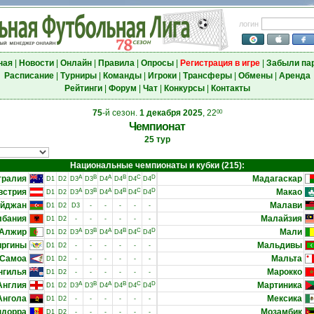
логин
ная
|
Новости
|
Онлайн
|
Правила
|
Опросы
|
Регистрация в игре
|
Забыли па
Расписание
|
Турниры
|
Команды
|
Игроки
|
Трансферы
|
Обмены
|
Аренда
Рейтинги
|
Форум
|
Чат
|
Конкурсы
|
Контакты
75
-й сезон.
1 декабря 2025
, 22
00
Чемпионат
25 тур
Национальные чемпионаты и кубки (215):
тралия
A
B
A
B
C
D
Мадагаскар
D1
D2
D3
D3
D4
D4
D4
D4
встрия
A
B
A
B
C
D
Макао
D1
D2
D3
D3
D4
D4
D4
D4
айджан
Малави
D1
D2
D3
-
-
-
-
-
лбания
Малайзия
D1
D2
-
-
-
-
-
-
Алжир
A
B
A
B
C
D
Мали
D1
D2
D3
D3
D4
D4
D4
D4
иргины
Мальдивы
D1
D2
-
-
-
-
-
-
 Самоа
Мальта
D1
D2
-
-
-
-
-
-
нгилья
Марокко
D1
D2
-
-
-
-
-
-
Англия
A
B
A
B
C
D
Мартиника
D1
D2
D3
D3
D4
D4
D4
D4
Ангола
Мексика
D1
D2
-
-
-
-
-
-
ндорра
Мозамбик
D1
D2
-
-
-
-
-
-