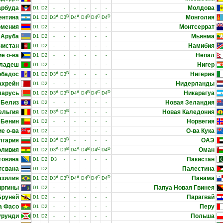
арбуда
Молдова
D1
D2
-
-
-
-
-
-
ентина
A
B
A
B
C
D
Монголия
D1
D2
D3
D3
D4
D4
D4
D4
рмения
Монтсеррат
D1
D2
-
-
-
-
-
-
Аруба
Мьянма
D1
D2
-
-
-
-
-
-
нистан
Намибия
D1
D2
-
-
-
-
-
-
е о-ва
Непал
D1
D2
-
-
-
-
-
-
гладеш
Нигер
D1
D2
-
-
-
-
-
-
рбадос
A
B
Нигерия
D1
D2
D3
D3
-
-
-
-
ахрейн
Нидерланды
D1
D2
-
-
-
-
-
-
ларусь
A
B
A
B
C
D
Никарагуа
D1
D2
D3
D3
D4
D4
D4
D4
Белиз
Новая Зеландия
D1
D2
-
-
-
-
-
-
ельгия
A
B
Новая Каледония
D1
D2
D3
D3
-
-
-
-
Бенин
Норвегия
D1
D2
-
-
-
-
-
-
е о-ва
О-ва Кука
D1
D2
-
-
-
-
-
-
лгария
A
B
ОАЭ
D1
D2
D3
D3
-
-
-
-
оливия
A
B
A
B
C
D
Оман
D1
D2
D3
D3
D4
D4
D4
D4
говина
Пакистан
D1
D2
D3
-
-
-
-
-
тсвана
Палестина
D1
D2
-
-
-
-
-
-
азилия
A
B
A
B
C
D
Панама
D1
D2
D3
D3
D4
D4
D4
D4
иргины
Папуа Новая Гвинея
D1
D2
-
-
-
-
-
-
Бруней
Парагвай
D1
D2
-
-
-
-
-
-
а Фасо
Перу
D1
D2
-
-
-
-
-
-
урунди
Польша
D1
D2
-
-
-
-
-
-