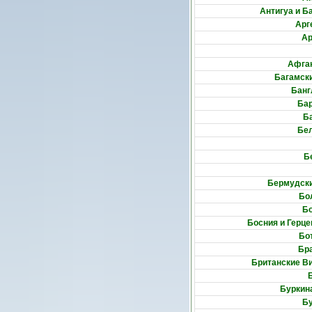
Антигуа и Б
Арг
А
Афга
Багамски
Бан
Ба
Б
Бе
Б
Бермудски
Бо
Б
Босния и Герце
Бо
Бр
Британские В
Буркин
Б