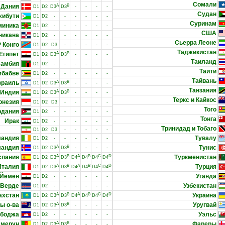
Сомали
Дания
A
B
D1
D2
D3
D3
-
-
-
-
Судан
жибути
D1
D2
-
-
-
-
-
-
Суринам
миника
D1
D2
-
-
-
-
-
-
США
никана
D1
D2
-
-
-
-
-
-
Сьерра Леоне
 Конго
D1
D2
D3
-
-
-
-
-
Таджикистан
Египет
A
B
D1
D2
D3
D3
-
-
-
-
Таиланд
Замбия
D1
D2
-
-
-
-
-
-
Таити
мбабве
D1
D2
-
-
-
-
-
-
Тайвань
зраиль
A
B
D1
D2
D3
D3
-
-
-
-
Танзания
Индия
A
B
D1
D2
D3
D3
-
-
-
-
Теркс и Кайкос
онезия
D1
D2
D3
-
-
-
-
-
Того
рдания
D1
D2
-
-
-
-
-
-
Тонга
Ирак
D1
D2
-
-
-
-
-
-
Тринидад и Тобаго
D1
D2
D3
-
-
-
-
-
ландия
Тувалу
D1
D2
-
-
-
-
-
-
ландия
A
B
Тунис
D1
D2
D3
D3
-
-
-
-
спания
A
B
A
B
C
D
Туркменистан
D1
D2
D3
D3
D4
D4
D4
D4
Италия
A
B
A
B
C
D
Турция
D1
D2
D3
D3
D4
D4
D4
D4
Йемен
Уганда
D1
D2
-
-
-
-
-
-
-Верде
Узбекистан
D1
D2
-
-
-
-
-
-
ахстан
A
B
A
B
C
D
Украина
D1
D2
D3
D3
D4
D4
D4
D4
ы о-ва
A
B
Уругвай
D1
D2
D3
D3
-
-
-
-
боджа
Уэльс
D1
D2
-
-
-
-
-
-
амерун
A
B
Фареры
D1
D2
D3
D3
-
-
-
-