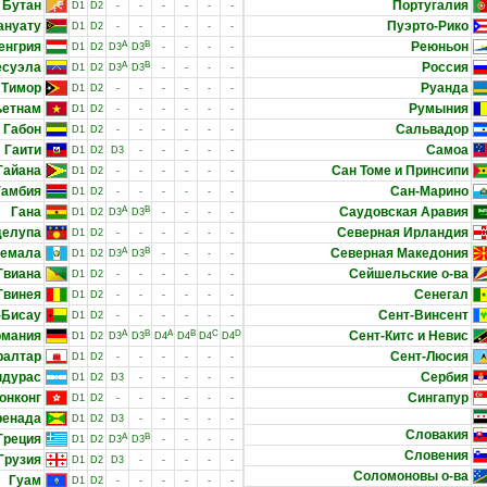
Бутан
Португалия
D1
D2
-
-
-
-
-
-
ануату
Пуэрто-Рико
D1
D2
-
-
-
-
-
-
енгрия
A
B
Реюньон
D1
D2
D3
D3
-
-
-
-
есуэла
A
B
Россия
D1
D2
D3
D3
-
-
-
-
 Тимор
Руанда
D1
D2
-
-
-
-
-
-
ьетнам
Румыния
D1
D2
-
-
-
-
-
-
Габон
Сальвадор
D1
D2
-
-
-
-
-
-
Гаити
Самоа
D1
D2
D3
-
-
-
-
-
Гайана
Сан Томе и Принсипи
D1
D2
-
-
-
-
-
-
Гамбия
Сан-Марино
D1
D2
-
-
-
-
-
-
Гана
A
B
Саудовская Аравия
D1
D2
D3
D3
-
-
-
-
делупа
Северная Ирландия
D1
D2
-
-
-
-
-
-
темала
A
B
Северная Македония
D1
D2
D3
D3
-
-
-
-
Гвиана
Сейшельские о-ва
D1
D2
-
-
-
-
-
-
Гвинея
Сенегал
D1
D2
-
-
-
-
-
-
-Бисау
Сент-Винсент
D1
D2
-
-
-
-
-
-
рмания
A
B
A
B
C
D
Сент-Китс и Невис
D1
D2
D3
D3
D4
D4
D4
D4
ралтар
Сент-Люсия
D1
D2
-
-
-
-
-
-
ндурас
Сербия
D1
D2
D3
-
-
-
-
-
онконг
Сингапур
D1
D2
-
-
-
-
-
-
ренада
D1
D2
D3
-
-
-
-
-
Словакия
Греция
A
B
D1
D2
D3
D3
-
-
-
-
Словения
Грузия
D1
D2
D3
-
-
-
-
-
Соломоновы о-ва
Гуам
D1
D2
-
-
-
-
-
-