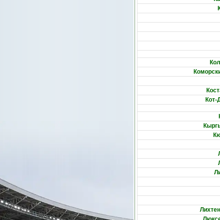
Ко
Коморски
Кост
Кот-
Кырг
К
Л
Лихте
Люкс