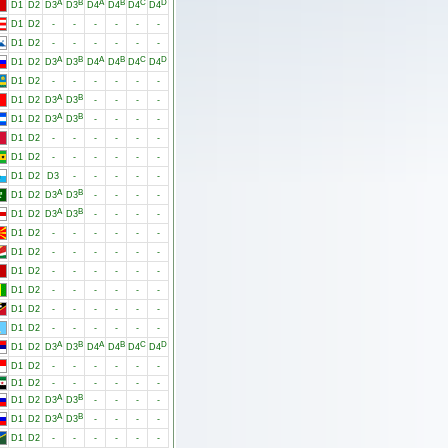
A
B
A
B
C
D
D1
D2
D3
D3
D4
D4
D4
D4
D1
D2
-
-
-
-
-
-
D1
D2
-
-
-
-
-
-
A
B
A
B
C
D
D1
D2
D3
D3
D4
D4
D4
D4
D1
D2
-
-
-
-
-
-
A
B
D1
D2
D3
D3
-
-
-
-
A
B
D1
D2
D3
D3
-
-
-
-
D1
D2
-
-
-
-
-
-
D1
D2
-
-
-
-
-
-
D1
D2
D3
-
-
-
-
-
A
B
D1
D2
D3
D3
-
-
-
-
A
B
D1
D2
D3
D3
-
-
-
-
D1
D2
-
-
-
-
-
-
D1
D2
-
-
-
-
-
-
D1
D2
-
-
-
-
-
-
D1
D2
-
-
-
-
-
-
D1
D2
-
-
-
-
-
-
D1
D2
-
-
-
-
-
-
A
B
A
B
C
D
D1
D2
D3
D3
D4
D4
D4
D4
D1
D2
-
-
-
-
-
-
D1
D2
-
-
-
-
-
-
A
B
D1
D2
D3
D3
-
-
-
-
A
B
D1
D2
D3
D3
-
-
-
-
D1
D2
-
-
-
-
-
-