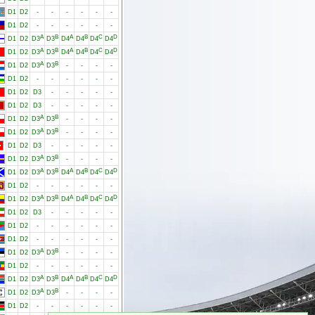
D1
D2
-
-
-
-
-
-
D1
D2
-
-
-
-
-
-
A
B
A
B
C
D
D1
D2
D3
D3
D4
D4
D4
D4
A
B
A
B
C
D
D1
D2
D3
D3
D4
D4
D4
D4
A
B
D1
D2
D3
D3
-
-
-
-
D1
D2
-
-
-
-
-
-
D1
D2
D3
-
-
-
-
-
D1
D2
D3
-
-
-
-
-
A
B
D1
D2
D3
D3
-
-
-
-
A
B
D1
D2
D3
D3
-
-
-
-
D1
D2
D3
-
-
-
-
-
A
B
D1
D2
D3
D3
-
-
-
-
A
B
A
B
C
D
D1
D2
D3
D3
D4
D4
D4
D4
D1
D2
-
-
-
-
-
-
A
B
A
B
C
D
D1
D2
D3
D3
D4
D4
D4
D4
D1
D2
D3
-
-
-
-
-
D1
D2
-
-
-
-
-
-
D1
D2
-
-
-
-
-
-
A
B
D1
D2
D3
D3
-
-
-
-
D1
D2
-
-
-
-
-
-
A
B
A
B
C
D
D1
D2
D3
D3
D4
D4
D4
D4
A
B
D1
D2
D3
D3
-
-
-
-
D1
D2
-
-
-
-
-
-