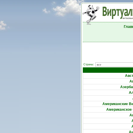
Глав
Страны:
Авс
А
Азерб
А
Американские В
Американское
А
А