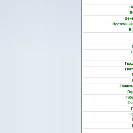
В
В
Вен
Восточный
В
Гва
Гва
Гвинея
Ге
Гиб
Го
Г
Г