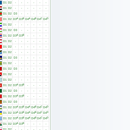
D1
D2
-
-
-
-
-
-
D1
D2
-
-
-
-
-
-
D1
D2
D3
-
-
-
-
-
A
B
A
B
C
D
D1
D2
D3
D3
D4
D4
D4
D4
D1
D2
-
-
-
-
-
-
D1
D2
D3
-
-
-
-
-
A
B
D1
D2
D3
D3
-
-
-
-
D1
D2
-
-
-
-
-
-
D1
D2
-
-
-
-
-
-
D1
D2
-
-
-
-
-
-
D1
D2
D3
-
-
-
-
-
D1
D2
-
-
-
-
-
-
D1
D2
D3
-
-
-
-
-
D1
D2
-
-
-
-
-
-
D1
D2
-
-
-
-
-
-
A
B
D1
D2
D3
D3
-
-
-
-
D1
D2
D3
-
-
-
-
-
A
B
D1
D2
D3
D3
-
-
-
-
D1
D2
D3
-
-
-
-
-
A
B
A
B
C
D
D1
D2
D3
D3
D4
D4
D4
D4
A
B
A
B
C
D
D1
D2
D3
D3
D4
D4
D4
D4
A
B
A
B
C
D
D1
D2
D3
D3
D4
D4
D4
D4
A
B
D1
D2
D3
D3
-
-
-
-
D1
D2
-
-
-
-
-
-