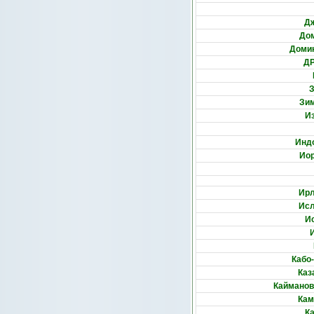
Д
До
Доми
ДР
Зи
И
Инд
Ио
Ир
Ис
И
Кабо
Каз
Кайманов
Кам
К