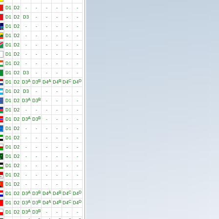
D1
D2
-
-
-
-
-
-
D1
D2
D3
-
-
-
-
-
D1
D2
-
-
-
-
-
-
D1
D2
-
-
-
-
-
-
D1
D2
-
-
-
-
-
-
D1
D2
-
-
-
-
-
-
D1
D2
-
-
-
-
-
-
D1
D2
D3
-
-
-
-
-
A
B
A
B
C
D
D1
D2
D3
D3
D4
D4
D4
D4
D1
D2
D3
-
-
-
-
-
A
B
D1
D2
D3
D3
-
-
-
-
D1
D2
-
-
-
-
-
-
A
B
D1
D2
D3
D3
-
-
-
-
D1
D2
-
-
-
-
-
-
D1
D2
-
-
-
-
-
-
D1
D2
-
-
-
-
-
-
D1
D2
-
-
-
-
-
-
D1
D2
-
-
-
-
-
-
D1
D2
-
-
-
-
-
-
D1
D2
-
-
-
-
-
-
A
B
A
B
C
D
D1
D2
D3
D3
D4
D4
D4
D4
A
B
A
B
C
D
D1
D2
D3
D3
D4
D4
D4
D4
A
B
D1
D2
D3
D3
-
-
-
-