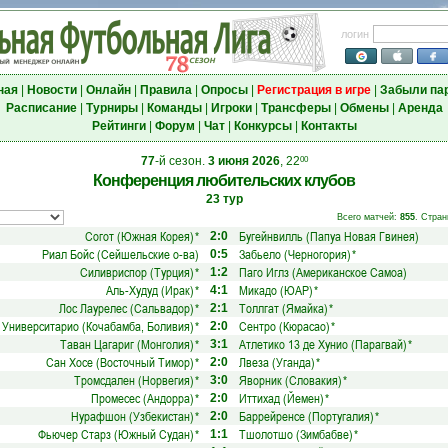
логин
ная
|
Новости
|
Онлайн
|
Правила
|
Опросы
|
Регистрация в игре
|
Забыли па
Расписание
|
Турниры
|
Команды
|
Игроки
|
Трансферы
|
Обмены
|
Аренда
Рейтинги
|
Форум
|
Чат
|
Конкурсы
|
Контакты
77
-й сезон.
3 июня 2026
, 22
00
Конференция любительских клубов
23 тур
Всего матчей:
855
. Стран
Согот (Южная Корея)
*
Бугейнвилль (Папуа Новая Гвинея)
2:0
Риал Бойс (Сейшельские о-ва)
Забьело (Черногория)
*
0:5
Силивриспор (Турция)
*
Паго Иглз (Американское Самоа)
1:2
Аль-Худуд (Ирак)
*
Микадо (ЮАР)
*
4:1
Лос Лаурелес (Сальвадор)
*
Толлгат (Ямайка)
*
2:1
Университарио (Кочабамба, Боливия)
*
Сентро (Кюрасао)
*
2:0
Таван Цагариг (Монголия)
*
Атлетико 13 де Хунио (Парагвай)
*
3:1
Сан Хосе (Восточный Тимор)
*
Лвеза (Уганда)
*
2:0
Тромсдален (Норвегия)
*
Яворник (Словакия)
*
3:0
Промесес (Андорра)
*
Иттихад (Йемен)
*
2:0
Нурафшон (Узбекистан)
*
Баррейренсе (Португалия)
*
2:0
Фьючер Старз (Южный Судан)
*
Тшолотшо (Зимбабве)
*
1:1