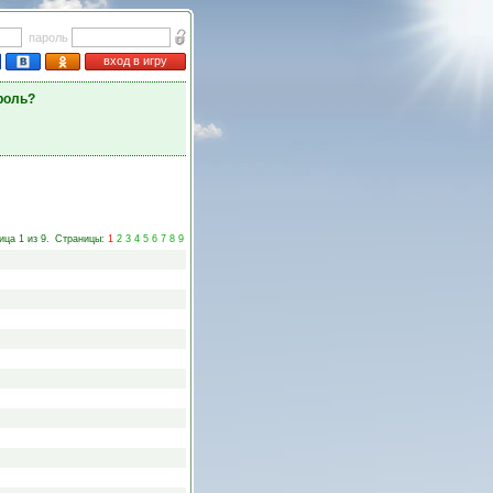
пароль
вход в игру
роль?
ица 1 из 9.
Страницы:
1
2
3
4
5
6
7
8
9