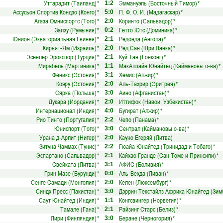
Уттарадит (Таиланд)
*
Эммануэль (Восточный Тимор)
*
1:2
Ассусьон Спортив Кондзо (Конго)
*
П. Ф. О. И. (Мадагаскар)
*
5:0
Агаза Омниспортс (Того)
*
Коринто (Сальвадор)
*
2:0
Залэу (Румыния)
*
Гетто Ютс (Доминика)
*
0:2
Юнион (Экваториальная Гвинея)
*
Редонда (Ангола)
*
2:1
Кирьят-Ям (Израиль)
*
Ред Сан (Шри Ланка)
*
2:0
Эсенлер Эрокспор (Турция)
*
Куй Тан (Гонконг)
*
2:1
Мирабель (Мартиника)
*
МакАлпайн Юнайтед (Каймановы о-ва)
*
1:1
Феникс (Эстония)
*
Хемис (Алжир)
*
3:1
Коэру (Эстония)
*
Аль-Тахрир (Эритрея)
*
2:0
Сярка (Польша)
*
Аино (Афганистан)
*
3:0
Дукара (Иордания)
*
Иттифок (Навои, Узбекистан)
*
2:0
Интернационал (Индия)
*
Бугират (Алжир)
*
4:0
Рио Тинто (Португалия)
*
Чепо (Панама)
*
2:2
Юниспорт (Того)
*
Сентрал (Каймановы о-ва)
*
3:0
Урана д-Арлит (Нигер)
*
Кауно Егеряй (Литва)
2:0
Зитуна Чаммах (Тунис)
*
Гюайа Юнайтед (Тринидад и Тобаго)
*
2:2
Эспартано (Сальвадор)
*
Кайхао Гранде (Сан Томе и Принсипи)
*
2:1
Свейката (Литва)
*
АФИС (Боливия)
*
3:1
Грин Мазе (Бурунди)
*
Аль-Вехда (Ливан)
*
0:0
Сенге Самади (Монголия)
*
Келен (Люксембург)
*
2:0
Синдх Пресс (Пакистан)
*
Дэррин Текстайлз Африка Юнайтед (Зим
3:0
Саут Юнайтед (Индия)
*
Конгсвингер (Норвегия)
*
1:1
Тамале (Гана)
*
Райзинг Старс (Белиз)
*
2:1
Лири (Финляндия)
*
Беране (Черногория)
*
3:0