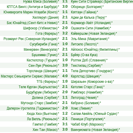
Нуэва Клиса (Боливия)
*
Куин Сити Страйкерс (Британские Виргин
1:1
КПТСА Вингс (Антигуа и Барбуда)
*
Оборище (Болгария)
*
3:0
Юниверсите Марин Нгауаби (Конго)
*
Кэптаун (Гайана)
*
1:1
Хеллеруп (Дания)
Аджи де Калька (Перу)
*
2:1
Бэс Юнайтед (Сент-Китс и Невис)
*
Кормакур-Хвёт (Исландия)
*
2:1
Шифокор (Узбекистан)
*
Ошакати-Сити (Намибия)
*
2:0
Гота (Фареры)
*
Кэйвершэм (Новая Зеландия)
*
3:2
Розмаунт Рек (Северная Ирландия)
*
Эль-Мина (Мавритания)
*
2:1
Сусубириби (Гана)
*
Литсило (Лесото)
*
1:0
Минервен (Венесуэла)
*
Айлокос Юнайтед (Филиппины)
*
2:1
Бушемма (Тунис)
*
Буйяр (О-ва Кука)
2:1
Кестелспор (Турция)
*
Ролтек Доб (Словения)
*
1:0
Сен-Луи (Реюньон)
*
Текстилац (Сербия)
*
3:0
Торсланда (Швеция)
*
Тела Депортиво (Гондурас)
*
1:1
Мастерс Секьюрити Сервис (Малави)
*
Карлстад (Швеция)
*
4:0
ТГБ (Фареры)
*
Ширазьен (Коморские о-ва)
*
1:0
Теле Курган (Кыргызстан)
*
Католик Старс (Гана)
*
2:1
Будубурум (Либерия)
*
Рэмблерс (Намибия)
*
2:0
Долина (Сербия)
*
Летоград (Чехия)
*
1:1
Мутондо Старс (Замбия)
*
Кебрачо (Боливия)
*
2:1
Далерон-Уротеппа (Таджикистан)
*
Хомс (Ливия)
*
2:0
Хюда Хюэ (Вьетнам)
*
Салам Авейль (Южный Судан)
*
1:2
Ла Вилль (Реюньон)
*
Пениши (Португалия)
*
2:1
Гамтел (Гамбия)
*
Чабаб Клуб (Марокко)
*
3:1
Хин Таи (Макао)
*
Ваинуиомата (Новая Зеландия)
*
3:0