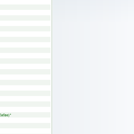
бабве)
*