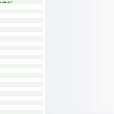
енштейн)
*