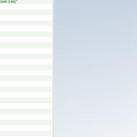
ские о-ва)
*