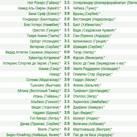
Нет Рокерс (Гайана)
*
Унтерлендер Шпилерферайнигунг (Лихт
1:1
Ахмед Аль-Омран (Кувейт)
*
Чебика (Тунис)
*
1:1
Бени Суэф (Египет)
*
Вршац (Сербия)
*
3:0
Уондерерс (Бангладеш)
*
Вестландия (Нидерланды)
*
2:0
Блю Уотерс (Намибия)
Бахт (Узбекистан)
*
с
5:1
Орестис (Греция)
*
Вадж (Саудовская Аравия)
*
1:1
Тиаре Анани (Таити)
*
Сан-Лоренсо (Андорра)
*
1:1
Орборг (Исландия)
*
Килкисиакос (Греция)
*
3:1
Ветерник (Сербия)
*
Шумадия (Сербия)
*
2:0
Видад Атлетик Сержини (Марокко)
*
Тагур (Нигер)
*
0:0
Хувентуд Астуриана
*
Фурсан (Венесуэла)
*
2:0
Эсперанс Спортив де Зарзис (Тунис)
*
Васко да Гама (Бермудские о-ва)
*
2:1
Наниа (Гана)
*
Хвити Риддаринн (Исландия)
*
3:0
Навад
*
Олимпик Стар (Бурунди)
*
1:2
Сотема (Мадагаскар)
*
Гидарс (Мали)
*
3:0
Тьензян­г (Вьетнам)
Фленю (Бельгия)
*
2:1
Айтана (Восточный Тимор)
*
Трейнент (Шотландия)
*
2:1
Илань (Тайвань)
*
Отеллос (Кипр)
*
1:2
Альбион (Гонконг)
*
Херенталс (Зимбабве)
*
1:1
Мидас (Эсватини)
*
Дауфине (Камерун)
*
2:0
Наджип (Бруней)
*
Буа (Фиджи)
*
3:0
Топ Кикерс (Литва)
*
Каликут (Индия)
*
2:1
Дунав (Прахово, Сербия)
*
Велечику (Албания)
*
2:0
Веэте (Таити)
*
Мартонвашар (Венгрия)
*
0:2
Бидко Юнайтед (Найваша, Кения)
*
Пас де ла Каса (Андорра)
*
1:0