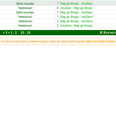
Кубок вызова
1
Мар де Фондо
-
Альбион
Чемпионат
X
Альбион
-
Мар де Фондо
Кубок вызова
1
Мар де Фондо
-
Альбион
Чемпионат
1
Мар де Фондо
-
Альбион
*
Чемпионат
2
Мар де Фондо
-
Альбион
Чемпионат
2
Альбион
-
Мар де Фондо
+ 3 = 1 - 2 20 : 16
Вся ист
, чтобы посмотреть комментарии к матчу, вам необходимо
ввести свои логин 