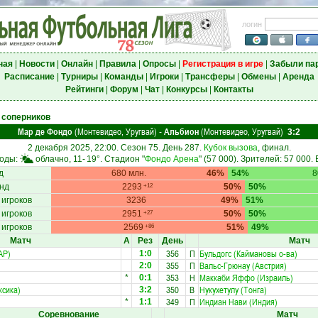
логин
ная
|
Новости
|
Онлайн
|
Правила
|
Опросы
|
Регистрация в игре
|
Забыли па
Расписание
|
Турниры
|
Команды
|
Игроки
|
Трансферы
|
Обмены
|
Аренда
Рейтинги
|
Форум
|
Чат
|
Конкурсы
|
Контакты
 соперников
Мар де Фондо
(Монтевидео, Уругвай)
Альбион
(Монтевидео, Уругвай)
-
3:2
2 декабря 2025, 22:00. Сезон 75. День 287.
Кубок вызова
, финал.
годы:
облачно, 11-
19°
. Стадион "
Фондо Арена
" (57 000). Зрителей: 57 000.
д
680 млн.
46%
54%
8
нд
2293
50%
50%
+12
 игроков
3236
49%
51%
 игроков
2951
50%
50%
+27
 игроков
2569
51%
49%
+86
Матч
А
Рез
День
Матч
АР)
356
П
Бульдогс (Каймановы о-ва)
1:0
355
П
Вальс-Грюнау (Австрия)
2:0
353
Н
Маккаби Яффо (Израиль)
*
0:1
ксика)
350
В
Нукухетулу (Тонга)
3:2
349
П
Индиан Нави (Индия)
*
1:1
Соревнование
Матч