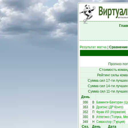
Глав
Результат матча
|
Сравнение
Прогноз по
Стоимость коман
Рейтинг силы кома
Сумма сил 17-ти лучших
Сумма сил 14-ти лучших
Сумма сил 11-ти лучших
День
356
В
Баминги-Бангоран (Ц
353
В
Дрэгонс (ДР Конго)
352
П
Фрам ИЛ (Норвегия)
350
В
Атлетико (Толука, Ме
349
Н
Сивасспор (Турция)
Сез.
День
Дата