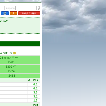
пароль
вход в игру
роль?
 Билет: 39
03 млн.
+123 млн.
2281
3302
+66
2924
2483
А
Рез
0:1
0:1
3:3
3:1
1:3
Рез