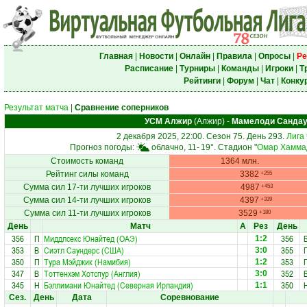
Главная
|
Новости
|
Онлайн
|
Правила
|
Опросы
|
Ре
Расписание
|
Турниры
|
Команды
|
Игроки
|
Т
Рейтинги
|
Форум
|
Чат
|
Конку
Результат матча
|
Сравнение соперников
УСМ Алжир
(Алжир)
-
Мамелоди Санда
2 декабря 2025, 22:00. Сезон 75. День 293.
Лига
Прогноз погоды:
облачно, 11-
19°
. Стадион "
Омар Хамма
Стоимость команд
1364 млн.
Рейтинг силы команд
3382
+255
Сумма сил 17-ти лучших игроков
4987
+453
Сумма сил 14-ти лучших игроков
4397
+339
Сумма сил 11-ти лучших игроков
3529
+180
День
Матч
А
Рез
День
356
П
Миддлсекс Юнайтед (ОАЭ)
356
1:2
353
В
Сиэтл Саундерс (США)
355
3:0
350
П
Тура Мэйджик (Намибия)
353
1:2
347
В
Тоттенхэм Хотспур (Англия)
352
3:0
345
Н
Бэллимани Юнайтед (Северная Ирландия)
350
1:1
Сез.
День
Дата
Соревнование