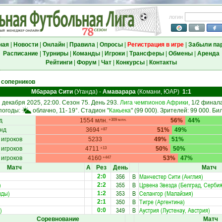
логин
ная
|
Новости
|
Онлайн
|
Правила
|
Опросы
|
Регистрация в игре
|
Забыли па
Расписание
|
Турниры
|
Команды
|
Игроки
|
Трансферы
|
Обмены
|
Аренда
Рейтинги
|
Форум
|
Чат
|
Конкурсы
|
Контакты
 соперников
Мбарара Сити
(Уганда)
-
Амаварара
(Комани, ЮАР)
1:1
 декабря 2025, 22:00. Сезон 75. День 293.
Лига чемпионов Африки
, 1/2 финал
погоды:
облачно, 11-
19°
. Стадион "
Какьека
" (99 000). Зрителей: 99 000. Би
д
1554 млн.
56%
44%
+309 млн.
нд
3694
51%
49%
+87
 игроков
5233
49%
51%
 игроков
4711
50%
50%
+13
 игроков
4160
53%
47%
+447
Матч
А
Рез
День
Матч
356
В
Манчестер Сити (Англия)
2:0
)
355
В
Црвена Звезда (Белград, Сербия
2:2
нды)
353
В
Селангор (Малайзия)
1:2
350
В
Тигре (Аргентина)
2:1
)
349
В
Аустрия (Лустенау, Австрия)
0:0
Соревнование
Матч