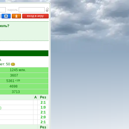
пароль
вход в игру
роль?
а.
лет: 50
1245 млн.
3607
5361
+128
4698
3713
А
Рез
2:1
)
1:0
2:1
2:0
2:1
Рез