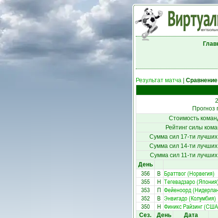
Глав
Результат матча
|
Сравнение
2
Прогноз 
Стоимость коман
Рейтинг силы кома
Сумма сил 17-ти лучших
Сумма сил 14-ти лучших
Сумма сил 11-ти лучших
День
356
В
Браттвог (Норвегия)
355
Н
Тегевадзаро (Япония
353
П
Фейеноорд (Нидерла
352
В
Энвигадо (Колумбия)
350
Н
Финикс Райзинг (США
Сез.
День
Дата