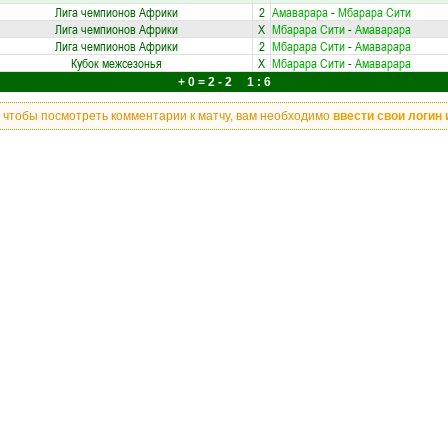
Лига чемпионов Африки
2
Амаварара
-
Мбарара Сити
Лига чемпионов Африки
X
Мбарара Сити
-
Амаварара
Лига чемпионов Африки
2
Мбарара Сити
-
Амаварара
Кубок межсезонья
X
Мбарара Сити
-
Амаварара
+ 0 = 2 - 2 1 : 6
, чтобы посмотреть комментарии к матчу, вам необходимо
ввести свои логин 