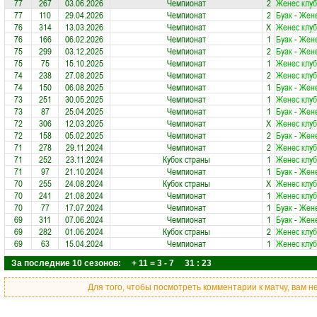
77
267
03.06.2026
Чемпионат
2
Женес клуб
77
110
29.04.2026
Чемпионат
2
Буак
-
Жене
76
314
13.03.2026
Чемпионат
X
Женес клуб
76
166
06.02.2026
Чемпионат
1
Буак
-
Жене
75
299
03.12.2025
Чемпионат
2
Буак
-
Жене
75
75
15.10.2025
Чемпионат
1
Женес клуб
74
238
27.08.2025
Чемпионат
2
Женес клуб
74
150
06.08.2025
Чемпионат
1
Буак
-
Жене
73
251
30.05.2025
Чемпионат
1
Женес клуб
73
87
25.04.2025
Чемпионат
1
Буак
-
Жене
72
306
12.03.2025
Чемпионат
X
Женес клуб
72
158
05.02.2025
Чемпионат
2
Буак
-
Жене
71
278
29.11.2024
Чемпионат
2
Женес клуб
71
252
23.11.2024
Кубок страны
1
Женес клуб
71
97
21.10.2024
Чемпионат
1
Буак
-
Жене
70
255
24.08.2024
Кубок страны
X
Женес клуб
70
241
21.08.2024
Чемпионат
1
Женес клуб
70
77
17.07.2024
Чемпионат
1
Буак
-
Жене
69
311
07.06.2024
Чемпионат
1
Буак
-
Жене
69
282
01.06.2024
Кубок страны
2
Женес клуб
69
63
15.04.2024
Чемпионат
1
Женес клуб
За последние 10 сезонов: + 11 = 3 - 7 31 : 23
Для того, чтобы посмотреть комментарии к матчу, вам 