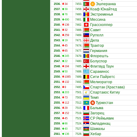
Эшперанка
2536.
34
7453.
Коаф Юнайтед
2537.
39
7458.
Экстременья
2538.
76
7460.
Мессина
2539.
490
7461.
Грассхоппер
2540.
136
7462.
Савит
2541.
32
7466.
Руггелл
2542.
259
7469.
Дила
2543.
19
7471.
Трактор
2544.
45
7474.
Германия
2545.
65
7477.
Флорешть
2546.
245
7479.
Болуспор
2547.
22
7480.
Флитвуд Таун
2548.
194
7485.
Саракинос
2549.
50
7488.
Сити Пайретс
2550.
1085
7489.
Мелиоратор
2551.
132
7492.
Спартак (Храстава)
2552.
9
7495.
Спартакос Китиу
2553.
203
7501.
Темп
2554.
73
7503.
Туркестан
2555.
112
7512.
Бальма
2556.
29
7515.
Загорец
2557.
152
7519.
СР Рейкьявик
2558.
45
7521.
Омладинац
2559.
86
7524.
Шамахы
2560.
40
7527.
Хебар
2561.
136
7528.