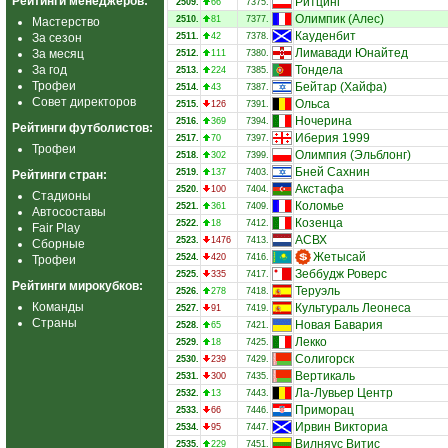
Рейтинги менеджеров:
Ритцинг
2509.
66
7375.
Олимпик (Алес)
2510.
81
7377.
Мастерство
Кауденбит
За сезон
2511.
42
7378.
Лимавади Юнайтед
За месяц
2512.
111
7380.
За год
Тондела
2513.
224
7385.
Трофеи
Бейтар (Хайфа)
2514.
43
7387.
Совет директоров
Ольса
2515.
126
7391.
Ночерина
2516.
369
7394.
Рейтинги футболистов:
Иберия 1999
2517.
70
7397.
Трофеи
Олимпия (Эльблонг)
2518.
302
7399.
Бней Сахнин
2519.
137
7403.
Рейтинги стран:
Акстафа
2520.
100
7404.
Стадионы
Коломье
2521.
361
7409.
Автосоставы
Козенца
2522.
18
7412.
Fair Play
АСВХ
2523.
1476
7413.
Сборные
Жетысай
2524.
420
7416.
Трофеи
Зеббудж Роверс
2525.
335
7417.
Рейтинги мирокубков:
Теруэль
2526.
278
7418.
Команды
Культураль Леонеса
2527.
91
7419.
Страны
Новая Бавария
2528.
65
7421.
Лекко
2529.
18
7425.
Солигорск
2530.
239
7429.
Вертикаль
2531.
300
7435.
Ла-Лувьер Центр
2532.
13
7443.
Приморац
2533.
66
7446.
Ирвин Викториа
2534.
95
7447.
Вилняус Витис
2535.
229
7451.