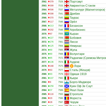
Портсмут
2562.
379
7529.
Аккрингтон Стэнли
2563.
309
7533.
Металлург (Магнитогорск)
2564.
506
7537.
Дрибин
2565.
308
7541.
Таурас
2566.
370
7545.
Орёл
2567.
117
7546.
Безансон
2568.
213
7547.
Агробизнес
2569.
202
7548.
Кыран
2570.
67
7555.
Бобовня
2571.
227
7559.
Лиссе
2572.
276
7561.
Нямунас
2573.
125
7564.
Жупа
2574.
60
7565.
Волунтари
2575.
80
7568.
Раднички (Сремска Митро
2576.
85
7572.
Аудаче
2577.
136
7574.
Лори
2578.
168
7575.
Сталь (Жешув)
2579.
63
7577.
Одиши 1919
2580.
93
7579.
Кьери
2581.
107
7582.
Борго-Маджоре
2582.
9
7584.
Куин Оф Зе Саут
2583.
259
7588.
Реал Хаэн
2584.
37
7589.
Етрополе
2585.
116
7593.
Фореста
2586.
20
7596.
Чорум
2587.
28
7597.