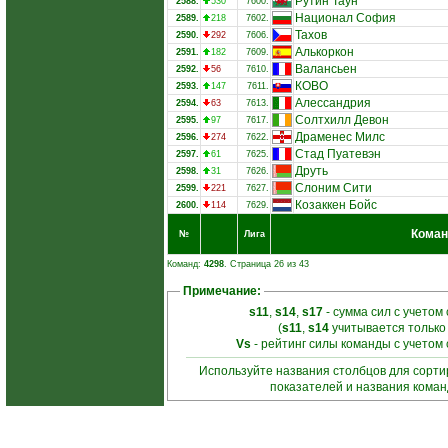
Рутин Таун
2588.
530
7600.
Национал София
2589.
218
7602.
Тахов
2590.
292
7606.
Алькоркон
2591.
182
7609.
Валансьен
2592.
56
7610.
КОВО
2593.
147
7611.
Алессандрия
2594.
63
7613.
Солтхилл Девон
2595.
97
7617.
Драменес Милс
2596.
274
7622.
Стад Пуатевэн
2597.
61
7625.
Друть
2598.
31
7626.
Слоним Сити
2599.
221
7627.
Козаккен Бойс
2600.
114
7629.
Кома
№
Лига
Команд:
4298
. Страница 26 из 43
Примечание:
s11
,
s14
,
s17
- сумма сил с учетом
(
s11
,
s14
учитывается только
Vs
- рейтинг силы команды с учетом
Используйте названия столбцов для сорт
показателей и названия кома