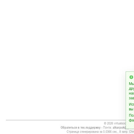
Мы
др
на
за
Ис
вы
По
фа
© 2026 virtualsoccer.inf
Обратиться в тех.поддержку
- Почта:
alkarpuk@gmai
Страница сгенерирована за 0.0366 сек., 8 запр. Chr