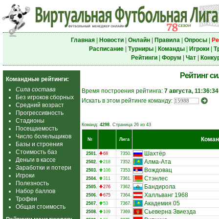
Главная
|
Новости
|
Онлайн
|
Правила
|
Опросы
|
Ре
Расписание
|
Турниры
|
Команды
|
Игроки
|
Т
Рейтинги
|
Форум
|
Чат
|
Конку
Рейтинг с
Командные рейтинги:
Сила состава
Время построения рейтинга:
7 августа, 11:36:34
Без игроков сборных
Искать в этом рейтинге команду:
Средний возраст
Прогрессивность
Стадионы
Команд:
4298
. Страница 26 из 43
Посещаемость
Число болельщиков
Кома
№
Лига
Базы и строения
Стоимость баз
Шахтёр
2501.
68
7350.
Деньги в кассе
Алма-Ата
2502.
218
7352.
Заработки и потери
Вождовац
2503.
106
7353.
Игроки
Стэнлес
2504.
311
7361.
Полезность
Бандирола
2505.
276
7362.
Набор баллов
Халльванг 1968
2506.
675
7364.
Трофеи
Академия 05
2507.
53
7367.
Общая стоимость
Сьеверна Звиезда
2508.
109
7369.