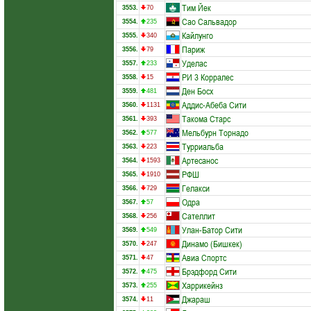
Тим Йек
3553.
70
Сао Сальвадор
3554.
235
Кайлунго
3555.
340
Париж
3556.
79
Уделас
3557.
233
РИ 3 Корралес
3558.
15
Ден Босх
3559.
481
Аддис-Абеба Сити
3560.
1131
Такома Старс
3561.
393
Мельбурн Торнадо
3562.
577
Турриальба
3563.
223
Артесанос
3564.
1593
РФШ
3565.
1910
Гелакси
3566.
729
Одра
3567.
57
Сателлит
3568.
256
Улан-Батор Сити
3569.
549
Динамо (Бишкек)
3570.
247
Авиа Спортс
3571.
47
Брэдфорд Сити
3572.
475
Харрикейнз
3573.
255
Джараш
3574.
11