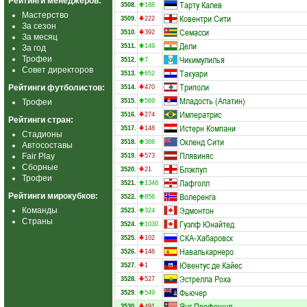
Рейтинги менеджеров:
Тарту Калев
3508.
188
Мастерство
Ковентри Сити
3509.
222
За сезон
Семасси
3510.
392
За месяц
Дели
3511.
149
За год
Чикимулилья
Трофеи
3512.
7
Совет директоров
Такуари
3513.
652
Триполи
Рейтинги футболистов:
3514.
470
Младость (Апатин)
Трофеи
3515.
569
Императрис
3516.
274
Рейтинги стран:
Истерн Компани
3517.
148
Стадионы
Окленд Сити
3518.
388
Автосоставы
Плявиняс
Fair Play
3519.
573
Сборные
Блэкпул
3520.
21
Трофеи
Лафголл
3521.
1346
Волеренга
Рейтинги мирокубков:
3522.
856
Эдмонтон
Команды
3523.
324
Страны
Гуэлф Юнайтед
3524.
1030
СКА-Хабаровск
3525.
102
Навалькарнеро
3526.
146
Ювентус де Кайес
3527.
1
Эстрелла Роха
3528.
527
Фьючер
3529.
549
Янг Профешнл
3530.
491