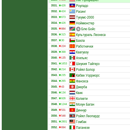
Роуладо
3531.
426
Расинг
3532.
424
Тукумс-2000
3533.
673
Ноймюнстер
3534.
426
Блю Бойс
3535.
884
Культураль Леонеса
3536.
315
Бахла
3537.
30
Работнички
3538.
224
Каагуазу
3539.
399
Агильяс
3540.
135
Шеукия Тайгерз
3541.
1653
Ройял Бопор
3542.
214
Кабве Уорриорс
3543.
235
Фансеса
3544.
265
Джерба
3545.
43
Квик
3546.
134
Колхети
3547.
926
Мохун Баган
3548.
1244
Диннур
3549.
531
Ройял Леопардс
3550.
546
Гомбак
3551.
2801
Паганезе
3552.
694