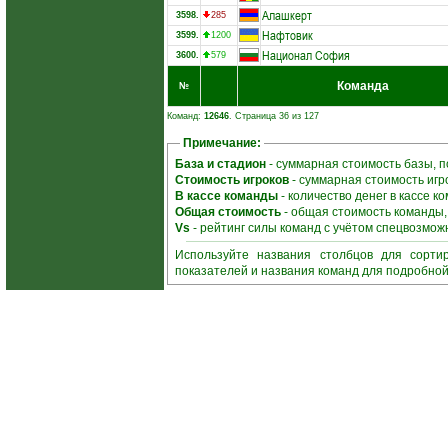
Алашкерт
3598.
285
Нафтовик
3599.
1200
Национал София
3600.
579
Команда
№
Команд:
12646
. Страница 36 из 127
Примечание:
База и стадион
- суммарная стоимость базы, 
Стоимость игроков
- суммарная стоимость игр
В кассе команды
- количество денег в кассе 
Общая стоимость
- общая стоимость команды
Vs
- рейтинг силы команд с учётом спецвозмож
Используйте названия столбцов для сорти
показателей и названия команд для подробно