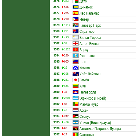
Дато
3575.
383
Динамос
3576.
516
Лас Пальмас
3577.
255
Интер
3578.
210
Гановер Парк
3579.
1117
Стратмор
3580.
221
Вилья Тереса
3581.
493
Астон Вилла
3582.
31
Беркут
3583.
1125
Гуастатоя
3584.
290
Шан
3585.
665
Камнок
3586.
16
Уайт Лайтнин
3587.
398
Гамба
3588.
231
АФК
3589.
454
Нагаворлд
3590.
31
Эфникос (Пирей)
3591.
2301
Мамба Нуар
3592.
87
Ассен
3593.
43
Скопус
3594.
242
Унион (Вийя Краусе)
3595.
409
Атлетико Петролос Луанда
3596.
95
Сателлит
3597.
17