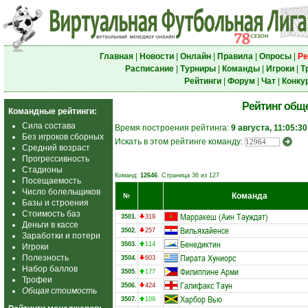
Главная
|
Новости
|
Онлайн
|
Правила
|
Опросы
|
Ре
Расписание
|
Турниры
|
Команды
|
Игроки
|
Т
Рейтинги
|
Форум
|
Чат
|
Конку
Рейтинг общ
Командные рейтинги:
Сила состава
Время построения рейтинга:
9 августа, 11:05:30
Без игроков сборных
Искать в этом рейтинге команду:
Средний возраст
Прогрессивность
Стадионы
Команд:
12646
. Страница 36 из 127
Посещаемость
Число болельщиков
Команда
№
Базы и строения
Стоимость баз
Марракеш (Аин Тауждат)
3501.
319
Деньги в кассе
Вильяхайенсе
3502.
257
Заработки и потери
Бенедиктин
3503.
114
Игроки
Пирата Хуниорс
Полезность
3504.
603
Набор баллов
Филиппине Арми
3505.
177
Трофеи
Галифакс Таун
3506.
424
Общая стоимость
Харбор Вью
3507.
109