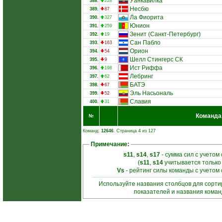
Уанкавилка
388.
228
Несбю
389.
87
Ла Фиорита
390.
327
Юнион
391.
259
Зенит (Санкт-Петербург)
392.
19
Сан Пабло
393.
163
Орион
394.
54
Шелл Стингерс СК
395.
9
Ист Риффа
396.
198
Лебринг
397.
62
БАТЭ
398.
67
Эль Насьональ
399.
52
Славия
400.
31
Команда
№
Команд:
12646
. Страница 4 из 127
Примечание:
s11
,
s14
,
s17
- сумма сил с учетом
(
s11
,
s14
учитывается только
Vs
- рейтинг силы команды с учетом
Используйте названия столбцов для сорт
показателей и названия кома