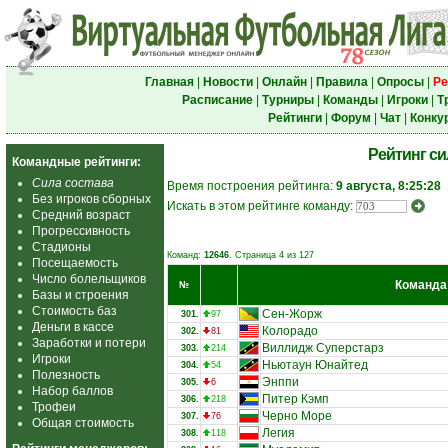
Главная
|
Новости
|
Онлайн
|
Правила
|
Опросы
|
Ре
Расписание
|
Турниры
|
Команды
|
Игроки
|
Т
Рейтинги
|
Форум
|
Чат
|
Конку
Рейтинг с
Командные рейтинги:
Сила состава
Время построения рейтинга:
9 августа, 8:25:28
Без игроков сборных
Искать в этом рейтинге команду:
Средний возраст
Прогрессивность
Стадионы
Команд:
12646
. Страница 4 из 127
Посещаемость
Число болельщиков
Команда
№
Базы и строения
Стоимость баз
Сен-Жорж
301.
97
Деньги в кассе
Колорадо
302.
81
Заработки и потери
Виллидж Суперстарз
303.
214
Игроки
Ньютаун Юнайтед
304.
54
Полезность
Энппи
305.
6
Набор баллов
Питер Кэмп
306.
218
Трофеи
Черно Море
307.
76
Общая стоимость
Легия
308.
118