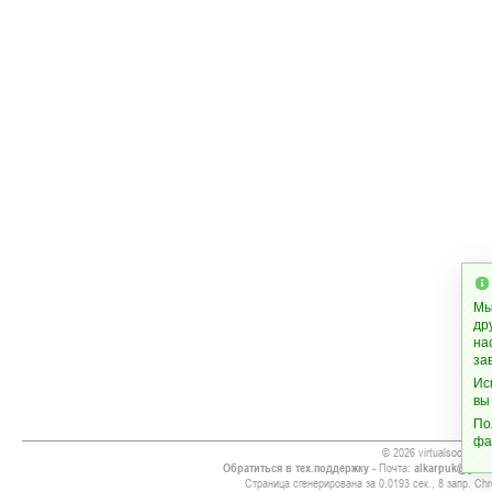
Мы
др
на
за
Ис
вы
По
фа
© 2026 virtualsoccer.inf
Обратиться в тех.поддержку
- Почта:
alkarpuk@gmai
Страница сгенерирована за 0.0193 сек., 8 запр. Chr