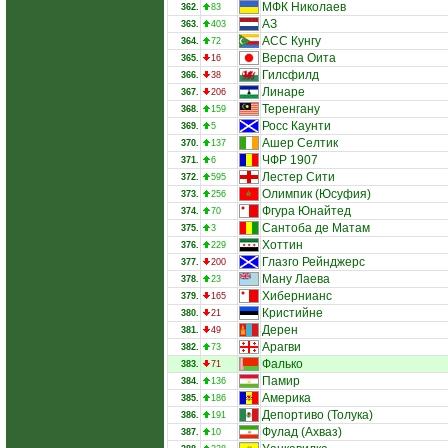
МФК Николаев
362.
83
АЗ
363.
403
АCС Кунгу
364.
72
Верспа Оита
365.
16
Гилсфилд
366.
38
Линаре
367.
206
Теренгану
368.
159
Росс Каунти
369.
5
Ашер Селтик
370.
137
ЧФР 1907
371.
6
Лестер Сити
372.
595
Олимпик (Юсуфия)
373.
256
Фгура Юнайтед
374.
70
Сантоба де Матам
375.
3
Хоттин
376.
229
Глазго Рейнджерс
377.
200
Ману Лаева
378.
23
Хибернианс
379.
165
Кристийне
380.
21
Дерен
381.
49
Арагви
382.
73
Фалько
383.
71
Памир
384.
136
Америка
385.
186
Депортиво (Толука)
386.
191
Фулад (Ахваз)
387.
10