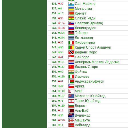
Сан-Марино
336.
30
Металлург
337.
6
Кречет
338.
161
Олвэйс Реди
339.
30
Спартак (Трнава)
340.
154
Ленинградец
341.
138
Тайгерс
342.
204
Летлапенд
343.
274
Фиорентина
344.
26
Каджи Спорт Академи
345.
90
Дефенс Форс
346.
96
Сейлорс
347.
44
Хенераль Мартин Ледесма
348.
101
Далянь Старс
349.
157
Фейтех
350.
60
Имолезе
351.
129
Андухарануфутси
352.
62
Арика
353.
47
ММК
354.
118
Мелвилл Юнайтед
355.
127
Таити Юнайтед
356.
71
Берое
357.
119
Аль-Ваб
358.
14
Вудлэндс
359.
36
Мешахте
360.
228
Вейгаард
361.
14