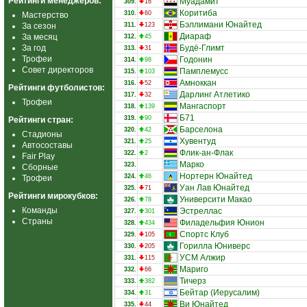
Рейтинги менеджеров:
Муадамит
309.
16
Коритиба
310.
60
Мастерство
Бэллимани Юнайтед
За сезон
311.
123
Диараф
За месяц
312.
45
За год
Будё-Глимт
313.
31
Трофеи
Годонин
314.
98
Совет директоров
Памплемусс
315.
103
Амноккан
316.
52
Рейтинги футболистов:
Дарлинг Атлетико
317.
32
Трофеи
Мангаспорт
318.
139
Б71
319.
90
Рейтинги стран:
Барселона
320.
42
Стадионы
Хувентуд
321.
25
Автосоставы
Флик-ан-Флак
322.
2
Fair Play
Марко
323.
Сборные
Нортерн Юнайтед
324.
46
Трофеи
Уан Лав Юнайтед
325.
71
Рейтинги мирокубков:
Университи Макао
326.
78
Команды
Эстреллас
327.
301
Страны
Филадельфия Юнион
328.
434
Спортс Клуб
329.
105
Горилла Юниверс
330.
205
УСМ Алжир
331.
115
Мариго
332.
66
Тичерз
333.
382
Бейтар (Иерусалим)
334.
31
Ви Юнайтед
335.
44