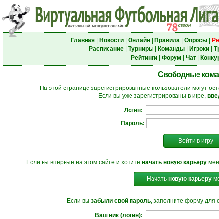
Главная
|
Новости
|
Онлайн
|
Правила
|
Опросы
|
Ре
Расписание
|
Турниры
|
Команды
|
Игроки
|
Т
Рейтинги
|
Форум
|
Чат
|
Конку
Свободные ком
На этой странице зарегистрированные пользователи могут ост
Если вы уже зарегистрированы в игре,
вве
Логин:
Пароль:
Войти в игру
Если вы впервые на этом сайте и хотите
начать новую карьеру
мен
Начать
новую карьеру
ме
Если вы
забыли свой пароль
, заполните форму для 
Ваш ник (логин):