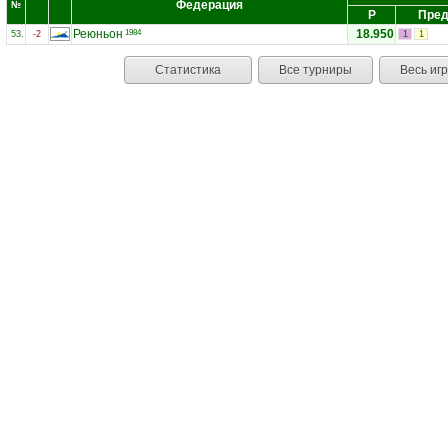
Федерация
№
Р
Пред
Реюньон
18.950
1984
53.
-2
1
1
Статистика
Все турниры
Весь иг