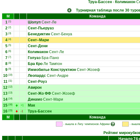
Труа-Бассен
-
Колимакон
Се
Турнирная таблица после 30 туро
М
Команда
1
(1)
Шолуп
Сент-Ле
2
(2)
Сент-Пьеруаз
3
(3)
Бенедиктин
Сент-Бенуа
4
(4)
Сент–Мари
5
(5)
Сент-Дени
6
(6)
Колимакон
Сент-Ле
7
(7)
Голуаз
Бра-Пано
8
(8)
Бра Кро
Ле Тампон
9
(9)
Иммобилье Конструктион
Сент-Жозеф
10
(10)
Леопардс
Сент-Андре
11
(11)
Сент-Роуз
12
(12)
Авирон
13
(13)
Сент-Жо ФФ
Сент-Жозеф
14
(14)
Динамо
Сент-Мари
15
(16)
Мак
+1
16
(15)
Труа-Бассен
-1
М
Команда
- вышла в Лигу чемпионов Африки
- вышла
Рейтинг мирокубко
Начало 74-