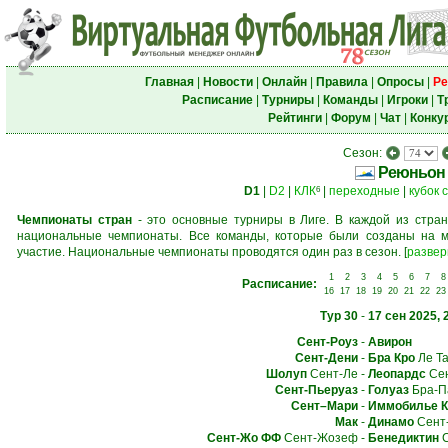
Главная
|
Новости
|
Онлайн
|
Правила
|
Опросы
|
Ре
Расписание
|
Турниры
|
Команды
|
Игроки
|
Т
Рейтинги
|
Форум
|
Чат
|
Конку
Сезон:
Реюньон
D1
|
D2
|
КЛК
|
переходные
|
кубок 
6
Чемпионаты стран
- это основные турниры в Лиге. В каждой из стран
национальные чемпионаты. Все команды, которые были созданы на м
участие. Национальные чемпионаты проводятся один раз в сезон.
[
развер
1
2
3
4
5
6
7
8
Расписание:
16
17
18
19
20
21
22
23
Тур 30
-
17 сен 2025, 
Сент-Роуз
-
Авирон
Сент-Дени
-
Бра Кро
Ле Т
Шолуп
Сент-Ле
-
Леопардс
Сен
Сент-Пьеруаз
-
Голуаз
Бра-П
Сент–Мари
-
Иммобилье К
Мак
-
Динамо
Сент
Сент-Жо ФФ
Сент-Жозеф
-
Бенедиктин
С