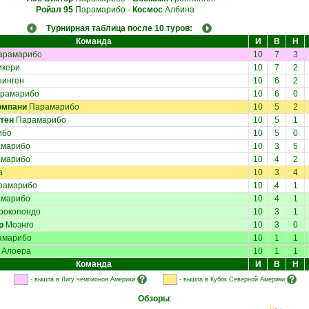
Ройал 95
Парамарибо
-
Космос
Албина
Турнирная таблица после 10 туров:
Команда
И
В
Н
арамарибо
10
7
3
икери
10
7
2
нинген
10
6
2
рамарибо
10
6
0
омпани
Парамарибо
10
5
2
тен
Парамарибо
10
5
1
ибо
10
5
0
марибо
10
3
5
марибо
10
4
2
а
10
3
4
рамарибо
10
4
1
марибо
10
4
1
рокопондо
10
3
1
р
Моэнго
10
3
0
амарибо
10
1
1
Алоера
10
1
1
Команда
И
В
Н
- вышла в Лигу чемпионов Америки
- вышла в Кубок Северной Америки
Обзоры
: