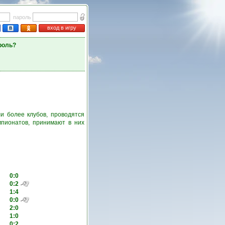
пароль
вход в игру
роль?
и более клубов, проводятся
пионатов, принимают в них
0:0
0:2
1:4
0:0
2:0
1:0
0:2