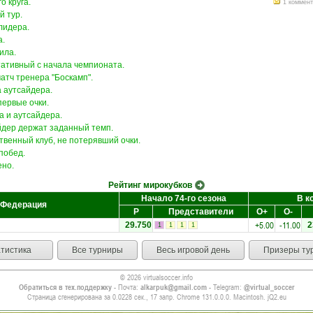
о круга.
1 коммен
й тур.
лидера.
а.
ила.
тативный с начала чемпионата.
атч тренера "Боскамп".
а аутсайдера.
первые очки.
а и аутсайдера.
айдер держат заданный темп.
ственный клуб, не потерявший очки.
побед.
ено.
Рейтинг мирокубков
Начало 74-го сезона
В к
Федерация
Р
Представители
О+
О-
+5.00
-11.00
29.750
2
1
1
1
1
тистика
Все турниры
Весь игровой день
Призеры ту
© 2026 virtualsoccer.info
Обратиться в тех.поддержку
- Почта:
alkarpuk@gmail.com
- Telegram:
@virtual_soccer
Страница сгенерирована за 0.0228 сек., 17 запр. Chrome 131.0.0.0. Macintosh. jQ2.eu