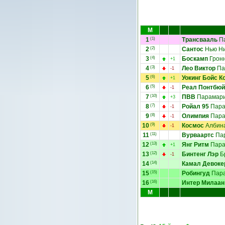
М
1
(1)
Трансвааль
П
2
(2)
Сантос
Нью Н
3
(4)
Боскамп
Грон
+1
4
(3)
Лео Виктор
Па
-1
5
(6)
Уокинг Бойс К
+1
6
(5)
Реал Понтбюй
-1
7
(10)
ПВВ
Парамар
+3
8
(7)
Ройал 95
Пара
-1
9
(8)
Олимпия
Пара
-1
10
(9)
Космос
Албин
-1
11
(11)
Вурваартс
Па
12
(13)
Янг Ритм
Пара
+1
13
(12)
Бинтенг Лэр
Б
-1
14
(14)
Камал Девоке
15
(15)
Робингуд
Пар
16
(16)
Интер Милаан
М