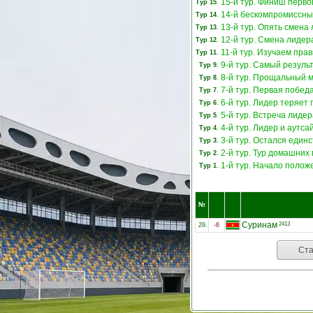
15-й тур. Финиш первог
Тур 15
.
14-й бескомпромиссны
Тур 14
.
13-й тур. Опять смена 
Тур 13
.
12-й тур. Смена лидер
Тур 12
.
11-й тур. Изучаем прав
Тур 11
.
9-й тур. Самый резуль
Тур 9
.
8-й тур. Прощальный м
Тур 8
.
7-й тур. Первая побед
Тур 7
.
6-й тур. Лидер теряет 
Тур 6
.
5-й тур. Встреча лидер
Тур 5
.
4-й тур. Лидер и аутс
Тур 4
.
3-й тур. Остался един
Тур 3
.
2-й тур. Тур домашних 
Тур 2
.
1-й тур. Начало полож
Тур 1
.
№
Суринам
2413
29.
-6
Ста