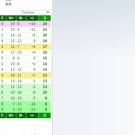
0:0
П
М+
М-
+/-
О
0
23
-
5
+18
24
1
15
-
4
+11
23
2
14
-
11
+3
20
4
12
-
12
0
18
3
11
-
7
+4
17
4
17
-
13
+4
16
5
6
-
6
0
15
2
10
-
8
+2
14
4
12
-
12
0
14
3
18
-
11
+7
13
5
13
-
14
-1
13
5
11
-
13
-2
13
6
10
-
16
-6
10
7
10
-
15
-5
9
8
7
-
21
-14
4
8
2
-
23
-21
4
П
М+
М-
+/-
О