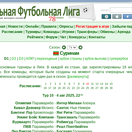
логин
ная
|
Новости
|
Онлайн
|
Правила
|
Опросы
|
Регистрация в игре
|
Забыли па
Расписание
|
Турниры
|
Команды
|
Игроки
|
Трансферы
|
Обмены
|
Аренда
Рейтинги
|
Форум
|
Чат
|
Конкурсы
|
Контакты
Сезон:
Суринам
D1
|
D2
|
D3
|
КЛК
|
переходные
|
кубок страны
|
кубок вызова
|
суперкубок
6
основные турниры в Лиге. В каждой из стран, где зарегистрированы 16 ил
. Все команды, которые были созданы на момент старта очередных чем
мпионаты проводятся один раз в сезон.
[
развернуть
]
1
2
3
4
5
6
7
8
9
10
11
12
13
14
15
Расписание:
16
17
18
19
20
21
22
23
24
25
26
27
28
29
30
Тур 10
-
4 авг 2025, 22
05
Олимпия
Парамарибо
-
Интер Милаан
Алоера
Камал Девокер
Моэнго
-
Сантос
Нью Никери
Бинтенг Лэр
Брокопондо
-
Янг Ритм
Парамарибо
Уокинг Бойс Компани
-
Трансвааль
Парамарибо
Вурваартс
Парамарибо
-
Робингуд
Парамарибо
ПВВ
Парамарибо
-
Реал Понтбюйтен
Лео Виктор
Парамарибо
-
Боскамп
Гроннинген