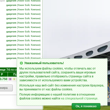
тарий
gazprom
(
Уокинг Бойс Компани
)
gazprom
(
Уокинг Бойс Компани
)
gazprom
(
Уокинг Бойс Компани
)
gazprom
(
Уокинг Бойс Компани
)
gazprom
(
Уокинг Бойс Компани
)
gazprom
(
Уокинг Бойс Компани
)
gazprom
(
Уокинг Бойс Компани
)
gazprom
(
Уокинг Бойс Компани
)
gazprom
(
Уокинг Бойс Компани
)
gazprom
(
Уокинг Бойс Компани
)
gazprom
(
Уокинг Бойс Компани
)
gazprom
(
Уокинг Бойс Компани
)
gazprom
(
Уокинг Бойс Компани
)
gazprom
(
Уокинг Бойс Компани
)
Уважаемый пользователь!
Мы используем файлы cookies, чтобы отличать вас от
онце 74-го сезона
других пользователей сайта, сохранять ваши игровые
Р
Представители
настройки, правильно отображать страницы сайта в
3.750
1
1
1
зависимости от используемого вами устройства.
Используя наш веб-сайт без изменения настроек браузера,
рнира
вы принимаете от нас файлы cookies.
Полную информацию о нашей политике в отношении
файлов cookies можно найти
на специальной странице
.
Ок, я понимаю