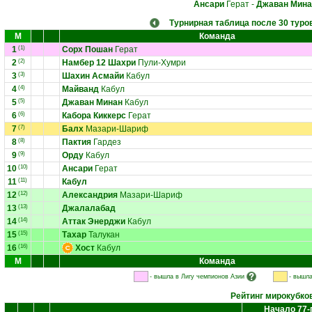
Ансари
Герат
-
Джаван Мина
Турнирная таблица после 30 туро
М
Команда
1
(1)
Сорх Пошан
Герат
2
(2)
Намбер 12 Шахри
Пули-Хумри
3
(3)
Шахин Асмайи
Кабул
4
(4)
Майванд
Кабул
5
(5)
Джаван Минан
Кабул
6
(6)
Кабора Киккерс
Герат
7
(7)
Балх
Мазари-Шариф
8
(8)
Пактия
Гардез
9
(9)
Орду
Кабул
10
(10)
Ансари
Герат
11
(11)
Кабул
12
(12)
Александрия
Мазари-Шариф
13
(13)
Джалалабад
14
(14)
Аттак Энерджи
Кабул
15
(15)
Тахар
Талукан
16
(16)
Хост
Кабул
М
Команда
- вышла в Лигу чемпионов Азии
- вышла
Рейтинг мирокубко
Начало 77-