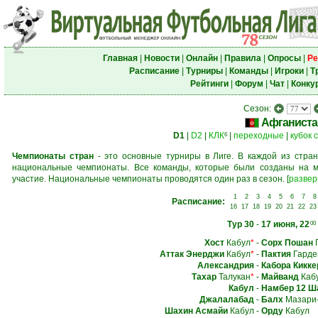
Главная
|
Новости
|
Онлайн
|
Правила
|
Опросы
|
Ре
Расписание
|
Турниры
|
Команды
|
Игроки
|
Т
Рейтинги
|
Форум
|
Чат
|
Конку
Сезон:
Афганиста
D1
|
D2
|
КЛК
|
переходные
|
кубок 
6
Чемпионаты стран
- это основные турниры в Лиге. В каждой из стран
национальные чемпионаты. Все команды, которые были созданы на м
участие. Национальные чемпионаты проводятся один раз в сезон.
[
развер
1
2
3
4
5
6
7
8
Расписание:
16
17
18
19
20
21
22
23
Тур 30
-
17 июня, 22
00
Хост
Кабул
*
-
Сорх Пошан
Г
Аттак Энерджи
Кабул
*
-
Пактия
Гарде
Александрия
-
Кабора Кикке
Тахар
Талукан
*
-
Майванд
Каб
Кабул
-
Намбер 12 Ш
Джалалабад
-
Балх
Мазари
Шахин Асмайи
Кабул
-
Орду
Кабул