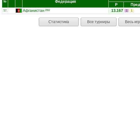
Федерация
№
Р
Пред
Афганистан
13.167
2062
57.
1
1
Статистика
Все турниры
Весь иг