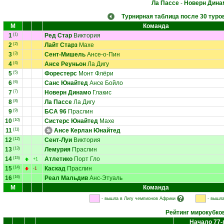
Ла Пассе
-
Новерн Дина
Турнирная таблица после 30 туро
М
Команда
1
(1)
Ред Стар
Виктория
2
(2)
Лайт Старз
Махе
3
(3)
Сент-Мишель
Ансе-о-Пин
4
(4)
Ансе Реуньон
Ла Дигу
5
(5)
Форестерс
Монт Флёри
6
(6)
Санс Юнайтед
Ансе Бойло
7
(7)
Новерн Динамо
Глакис
8
(8)
Ла Пассе
Ла Дигу
9
(9)
БСА 96
Праслин
10
(10)
Систерс Юнайтед
Махе
11
(11)
Ансе Керлан Юнайтед
12
(12)
Сент-Луи
Виктория
13
(13)
Лемурия
Праслин
14
(15)
Атлетико
Порт Гло
+1
15
(14)
Каскад
Праслин
-1
16
(16)
Реал Мальдив
Анс-Этуаль
М
Команда
- вышла в Лигу чемпионов Африки
- вышла
Рейтинг мирокубко
Начало 77-