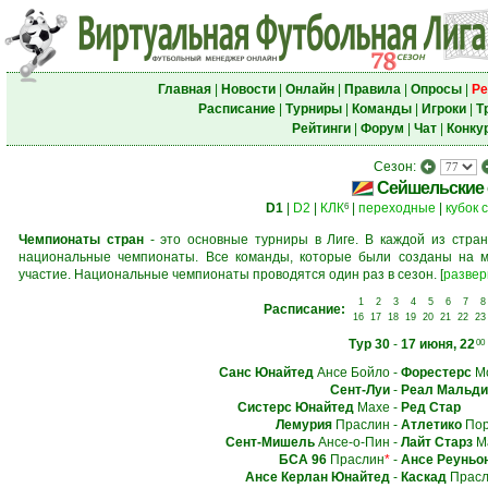
Главная
|
Новости
|
Онлайн
|
Правила
|
Опросы
|
Ре
Расписание
|
Турниры
|
Команды
|
Игроки
|
Т
Рейтинги
|
Форум
|
Чат
|
Конку
Сезон:
Сейшельские 
D1
|
D2
|
КЛК
|
переходные
|
кубок 
6
Чемпионаты стран
- это основные турниры в Лиге. В каждой из стран
национальные чемпионаты. Все команды, которые были созданы на м
участие. Национальные чемпионаты проводятся один раз в сезон.
[
развер
1
2
3
4
5
6
7
8
Расписание:
16
17
18
19
20
21
22
23
Тур 30
-
17 июня, 22
00
Санс Юнайтед
Ансе Бойло
-
Форестерс
Мо
Сент-Луи
-
Реал Мальди
Систерс Юнайтед
Махе
-
Ред Стар
Лемурия
Праслин
-
Атлетико
Пор
Сент-Мишель
Ансе-о-Пин
-
Лайт Старз
М
БСА 96
Праслин
*
-
Ансе Реуньо
Ансе Керлан Юнайтед
-
Каскад
Прасл