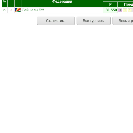
Федерация
№
Р
Пред
Сейшелы
31.550
2308
29.
-3
1
1
1
Статистика
Все турниры
Весь иг