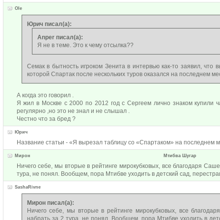
Ole
Юрич писал(а):
Anper писал(а):
Я не в теме. Это к чему отсылка??
Семак в бытность игроком Зенита в интервью как-то заявил, что 
которой Спартак после нескольких туров оказался на последнем ме
А когда это говорил .
Я жил в Москве с 2000 по 2012 год с Сергеем лично знаком купили 
регулярно ,но это не знал и не слышал .
Честно что за бред ?
Юрич
Название статьи - «Я вырезал таблицу со «Спартаком» на последнем 
Мирон
Мтибва Шугар
Ничего себе, мы вторые в рейтинге мирокубковых, все благодаря Саше 
тура, не понял. Вообщем, пора Мтибве уходить в детский сад, перестраи
SashaRivne
Мирон писал(а):
Ничего себе, мы вторые в рейтинге мирокубковых, все благодар
набрать за 2 тура, не понял. Вообщем, пора Мтибве уходить в детс