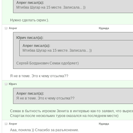
Anper писал(а):
Мтибва Шугар на 15 месте. Записала... ))
Нужно сделать скрин:).
Anper
Нданда
Юрич писал(а):
Anper писал(а):
Мтибва Шугар на 15 месте. Записала... ))
Сергей Богданович Семак одобряет)
Я не в теме. Это к чему отсылка??
Юрич
Anper писал(а):
Я не в теме. Это к чему отсылка??
Семак в бытность игроком Зенита в интервью как-то заявил, что выре
Спартак после нескольких туров оказался на последнем месте)
Anper
Нданда
Ааа, поняла )) Спасибо за разъяснение.