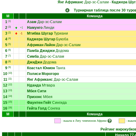
Янг Африканс
Дар-эс-Салам
-
Каджера Шуг
Турнирная таблица после 30 туро
М
Команда
1
(1)
Азам
Дар-эс-Салам
2
(3)
Намунго
Линди
+1
3
(2)
Мтибва Шугар
Туриани
-1
4
(4)
Каджера Шугар
Букоба
5
(5)
Африкан Лайон
Дар-эс-Салам
6
(6)
Памба Джиджи
Додома
7
(7)
Симба
Дар-эс-Салам
8
(8)
ДжиДжи
Додома
9
(9)
Коастал Юнион
Танга
10
(10)
Полиси Морогоро
11
(11)
Янг Африканс
Дар-эс-Салам
12
(12)
Нданда
Мтвара
13
(13)
Мбея Сити
14
(14)
Призонс
Мбея
15
(15)
Фаунтен Гейт
Сингида
16
(16)
Гейта Голд
Сонгеа
М
Команда
- вышла в Лигу чемпионов Африки
- вышла
Рейтинг мирокубко
Начало 77-