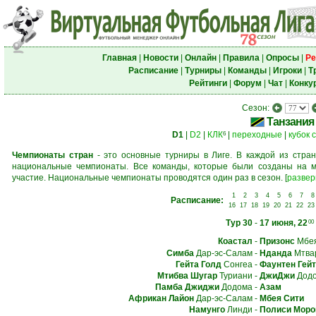
Главная
|
Новости
|
Онлайн
|
Правила
|
Опросы
|
Ре
Расписание
|
Турниры
|
Команды
|
Игроки
|
Т
Рейтинги
|
Форум
|
Чат
|
Конку
Сезон:
Танзания
D1
|
D2
|
КЛК
|
переходные
|
кубок 
6
Чемпионаты стран
- это основные турниры в Лиге. В каждой из стран
национальные чемпионаты. Все команды, которые были созданы на м
участие. Национальные чемпионаты проводятся один раз в сезон.
[
развер
1
2
3
4
5
6
7
8
Расписание:
16
17
18
19
20
21
22
23
Тур 30
-
17 июня, 22
00
Коастал
-
Призонс
Мбе
Симба
Дар-эс-Салам
-
Нданда
Мтва
Гейта Голд
Сонгеа
-
Фаунтен Гейт
Мтибва Шугар
Туриани
-
ДжиДжи
Дод
Памба Джиджи
Додома
-
Азам
Африкан Лайон
Дар-эс-Салам
-
Мбея Сити
Намунго
Линди
-
Полиси Моро