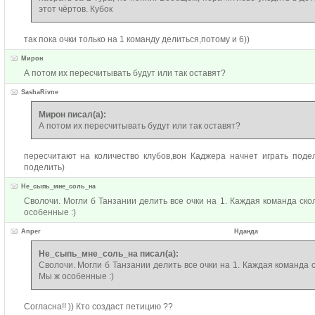
этот чёртов. Кубок
так пока очки только на 1 команду делиться,потому и 6))
Мирон
А потом их пересчитывать будут или так оставят?
SashaRivne
Мирон писал(а):
А потом их пересчитывать будут или так оставят?
пересчитают на количество клубов,вон Каджера начнет играть подел
поделить)
Не_сыпь_мне_соль_на
Сволочи. Могли б Танзании делить все очки на 1. Каждая команда ско
особенные :)
Anper
Нданда
Не_сыпь_мне_соль_на писал(а):
Сволочи. Могли б Танзании делить все очки на 1. Каждая команда с
Мы ж особенные :)
Согласна!! )) Кто создаст петицию ??