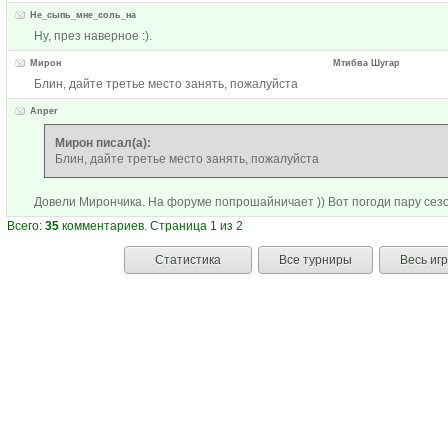
Не_сыпь_мне_соль_на
Ну, през наверное :).
Мирон
Мтибва Шугар
Блин, дайте третье место занять, пожалуйста
Anper
Мирон писал(а):
Блин, дайте третье место занять, пожалуйста
Довели Мирончика. На форуме попрошайничает )) Вот погоди пару сезон
Всего:
35
комментариев. Страница 1 из 2
Статистика
Все турниры
Весь иг