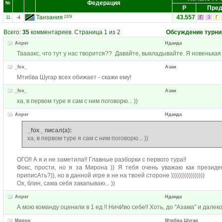
Федерация
№
Р
Пред
Танзания
43.557
2378
11.
-4
Г
3
Г
Всего:
35
комментариев. Страница 1 из 2
Обсуждение турни
Anper
Нданда
Таааакс, что тут у нас творится?? Давайте, выкладывайте. Я новенькая 
_fox_
Азам
Мтибва Шугар всех обижает - скажи ему!
_fox_
Азам
ха, в первом туре я сам с ним поговорю... ))
Anper
Нданда
_fox_ писал(а):
ха, в первом туре я сам с ним поговорю... ))
ОГО!! А я и не заметила!! Главные разборки с первого тура!!
Фокс, прости, но я за Мирона )) Я тебя очень уважаю как президен
приписАть?)), но в данной игре я не на твоей стороне )))))))))))))))))
Ох, блин, сама себя закапываю... ))
Anper
Нданда
А мою команду оценили в 1 ед !! НичИво себе!! Хоть, до "Азама" и далек
Мирон
Мтибва Шугар