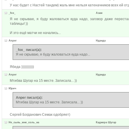
У нас будет с Настей тандем) жаль мне нельзя катеначников всех ей от
_fox_
Азам
Я не скрываю, я буду жаловаться куда надо, заговор даже переста
таблицы! ))
И это ещё матчи не начались...
Anper
Нданда
_fox_ писал(а):
Я не скрываю, я буду жаловаться куда надо...
Ябеда )))))))))))
Anper
Нданда
Мтибва Шугар на 15 месте. Записала... ))
Юрич
Anper писал(а):
Мтибва Шугар на 15 месте. Записала... ))
Сергей Богданович Семак одобряет)
Не_сыпь_мне_соль_на
Каджера Шугар