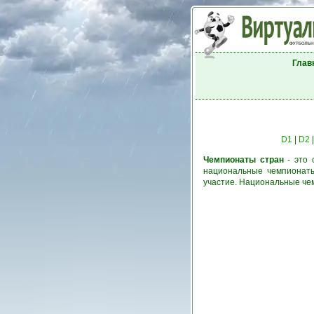
Глав
D1
|
D2
Чемпионаты стран
- это 
национальные чемпионаты
участие. Национальные че