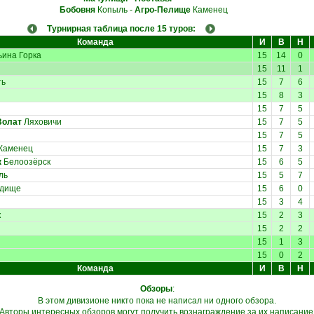
Бобовня
Копыль
-
Агро-Пелище
Каменец
Турнирная таблица после 15 туров:
Команда
И
В
Н
ина Горка
15
14
0
15
11
1
ть
15
7
6
15
8
3
15
7
5
Волат
Ляховичи
15
7
5
15
7
5
Каменец
15
7
3
к
Белоозёрск
15
6
5
ль
15
5
7
дище
15
6
0
15
3
4
к
15
2
3
15
2
2
15
1
3
15
0
2
Команда
И
В
Н
Обзоры
:
В этом дивизионе никто пока не написал ни одного обзора.
Авторы интересных обзоров могут получить вознаграждение за их написание