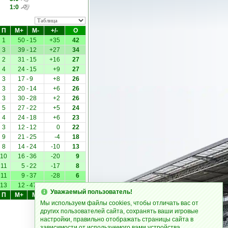
1:0
П
М+
М-
+/-
О
1
50
-
15
+35
42
3
39
-
12
+27
34
2
31
-
15
+16
27
4
24
-
15
+9
27
3
17
-
9
+8
26
3
20
-
14
+6
26
3
30
-
28
+2
26
5
27
-
22
+5
24
4
24
-
18
+6
23
3
12
-
12
0
22
9
21
-
25
-4
18
8
14
-
24
-10
13
10
16
-
36
-20
9
11
5
-
22
-17
8
11
9
-
37
-28
6
13
12
-
47
-35
2
Уважаемый пользователь!
П
М+
М-
+/-
О
Мы используем файлы cookies, чтобы отличать вас от
других пользователей сайта, сохранять ваши игровые
настройки, правильно отображать страницы сайта в
.
зависимости от используемого вами устройства.