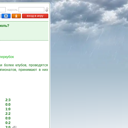
пароль
вход в игру
роль?
перкубок
и более клубов, проводятся
пионатов, принимают в них
2:3
0:0
1:0
2:2
0:0
0:2
3:0