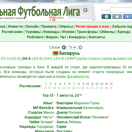
логин
ная
|
Новости
|
Онлайн
|
Правила
|
Опросы
|
Регистрация в игре
|
Забыли па
Расписание
|
Турниры
|
Команды
|
Игроки
|
Трансферы
|
Обмены
|
Аренда
Рейтинги
|
Форум
|
Чат
|
Конкурсы
|
Контакты
Сезон:
Беларусь
|
D3-A
|
D3-B
|
D4-A
|
D4-B
|
D4-C
|
D4-D
|
КЛК
|
кубок страны
|
кубок вызова
|
су
20
основные турниры в Лиге. В каждой из стран, где зарегистрированы 16 ил
. Все команды, которые были созданы на момент старта очередных чем
мпионаты проводятся один раз в сезон.
[
развернуть
]
1
2
3
4
5
6
7
8
9
10
11
12
13
14
15
Расписание:
16
17
18
19
20
21
22
23
24
25
26
27
28
29
30
Тур 15
-
7 августа, 22
00
Ивье
*
-
Виктория
Марьина Горка
МЛ Витебск
-
Коммунальник
Белоозёрск
Спартак
Минск
-
Днепр
Рогачёв
Андердог
Чисть
*
-
Ляховичский Волат
Ляховичи
*
Чайка
Зельва
*
-
Арэса
Любань
Надежда
Городище
-
Горки
Мачулищи
-
Поставы