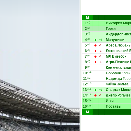
М
1
(1)
Виктория
Марь
2
(2)
Горки
3
(3)
Андердог
Чис
4
(8)
Мачулищи
+4
5
(4)
Арэса
Любань
-1
6
(5)
Ляховичский 
-1
7
(6)
МЛ Витебск
-1
8
(7)
Агро-Пелище
-1
9
(9)
Коммунальни
10
(10)
Бобовня
Копы
11
(11)
Надежда
Горо
12
(12)
Чайка
Зельва
13
(14)
Спартак
Минс
+1
14
(13)
Днепр
Рогачёв
-1
15
(15)
Ивье
16
(16)
Поставы
М