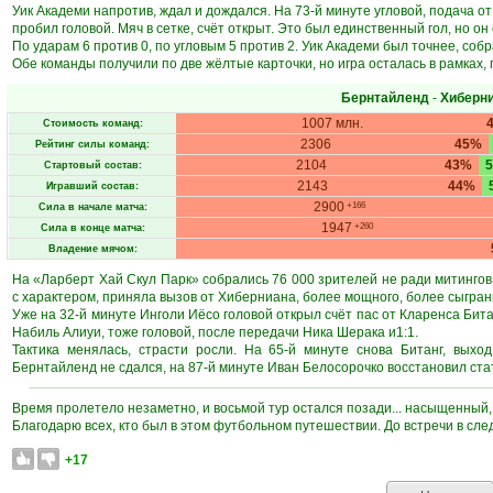
Уик Академи напротив, ждал и дождался. На 73-й минуте угловой, подача о
пробил головой. Мяч в сетке, счёт открыт. Это был единственный гол, но он 
По ударам 6 против 0, по угловым 5 против 2. Уик Академи был точнее, со
Обе команды получили по две жёлтые карточки, но игра осталась в рамках, 
Бернтайленд
-
Хиберн
1007 млн.
Стоимость команд:
2306
45%
Рейтинг силы команд:
2104
43%
Стартовый состав:
2143
44%
Игравший состав:
2900
+166
Сила в начале матча:
1947
+260
Сила в конце матча:
Владение мячом:
На «Ларберт Хай Скул Парк» собрались 76 000 зрителей не ради митингов,
с характером, приняла вызов от Хиберниана, более мощного, более сыгран
Уже на 32-й минуте Инголи Иёсо головой открыл счёт пас от Кларенса Битан
Набиль Алиуи, тоже головой, после передачи Ника Шерака и1:1.
Тактика менялась, страсти росли. На 65-й минуте снова Битанг, вых
Бернтайленд не сдался, на 87-й минуте Иван Белосорочко восстановил ст
Время пролетело незаметно, и восьмой тур остался позади... насыщенный
Благодарю всех, кто был в этом футбольном путешествии. До встречи в сл
+17