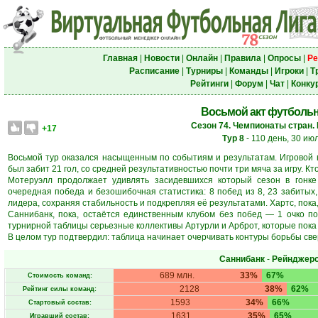
Главная
|
Новости
|
Онлайн
|
Правила
|
Опросы
|
Ре
Расписание
|
Турниры
|
Команды
|
Игроки
|
Т
Рейтинги
|
Форум
|
Чат
|
Конку
Восьмой акт футболь
Сезон 74. Чемпионаты стран.
+17
Тур 8
- 110 день, 30 ию
Восьмой тур оказался насыщенным по событиям и результатам. Игровой в
был забит 21 гол, со средней результативностью почти три мяча за игру. Кт
Мотеруэлл продолжает удивлять засидевшихся который сезон в гонке 
очередная победа и безошибочная статистика: 8 побед из 8, 23 забитых,
лидера, сохраняя стабильность и подкрепляя её результатами. Хартс, пока,
Саннибанк, пока, остаётся единственным клубом без побед — 1 очко по
турнирной таблицы серьезные коллективы Артурли и Арброт, которые пока н
В целом тур подтвердил: таблица начинает очерчивать контуры борьбы сверх
Саннибанк
-
Рейнджер
689 млн.
33%
67%
Стоимость команд:
2128
38%
62%
Рейтинг силы команд:
1593
34%
66%
Стартовый состав:
1631
35%
65%
Игравший состав: