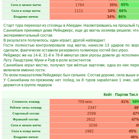
65%
1764
35%
Сила в начале матча:
1111
34%
66%
Сила в конце матча:
34%
66%
Владение мячом:
Старт тура переехал из столицы в Абердин. Насмотревшись на прошлый ту
Саннибанк принимал дома Рейнджерс, еще до матча хозяева решили, что
экспериментальный состав.
В результате получилось: один играет, другой наблюдает.
Гости полностью контролировали ход матча, нанесли 13 ударов по воро
сделали, фактически оставили резервного голкипера гостей без угроз.
Рейджерс же на 14-й, 31-й и 78-й минутах свои угрозы довели до исполне
Луту. Ландстрем, Муни и Руф в роли ассистентов.
Саннибанк играл жестко, получил три жёлтые карточки, одна из них перер
включили именно гости.
По всем показателям Рейнджерс был сильнее. Состав дороже, сила выше и т.
У Саннибанка по-прежнему нет побед, за 8 туров заработано 1 очко, за
держится в группе лидеров
Кейт
-
Партик Тисл
759 млн.
41%
59
Стоимость команд:
2347
4
Рейтинг силы команд:
2599
47
Стартовый состав:
2612
47
Игравший состав:
3156
4
Сила в начале матча:
1982
45%
Сила в конце матча:
46%
Владение мячом: