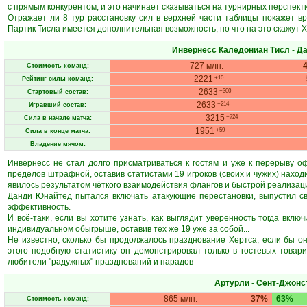
с прямым конкурентом, и это начинает сказываться на турнирных перспект
Отражает ли 8 тур расстановку сил в верхней части таблицы покажет в
Партик Тисла имеется дополнительная возможность, но что на это скажут Х
Инвернесс Каледониан Тисл
-
Да
727 млн.
Стоимость команд:
2221
+10
Рейтинг силы команд:
2633
+300
Стартовый состав:
2633
+214
Игравший состав:
3215
+724
Сила в начале матча:
1951
+59
Сила в конце матча:
Владение мячом:
Инвернесс не стал долго присматриваться к гостям и уже к перерыву о
пределов штрафной, оставив статистами 19 игроков (своих и чужих) наход
явилось результатом чёткого взаимодействия флангов и быстрой реализац
Данди Юнайтед пытался включать атакующие перестановки, выпустил све
эффективность.
И всё-таки, если вы хотите узнать, как выглядит уверенность тогда вклю
индивидуальном обыгрыше, оставив тех же 19 уже за собой...
Не известно, сколько бы продолжалось празднование Хертса, если бы он
этого подобную статистику он демонстрировал только в гостевых товар
любители "радужных" празднований и парадов
Артурли
-
Сент-Джонс
865 млн.
37%
63%
Стоимость команд: