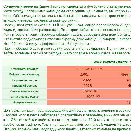
Солнечный вечер на Киноч Парк стал сценой для футбольного действа межд
Матч между названными командами стал одним из немногих, где стороны о
игры. Обе команды показали способность не соглашаться с провалом в об
выходили вперёд, хозяева дважды догоняли.
Партик Тисл открыл счёт на 39-й минуте — гол Манро после навеса Анде
издали, восстановив равновесие. Во втором тайме снова проявилась иниц
Кейт вновь отыгрался: Боржеш оформил дубль, завершив фланговую атаку.
Статистика подчёркивает отличную форму двух команд: 15 ударов, 9 в створ у
Итог 90 плюс 3 минуты зафиксировал боевую ничью.
Партик обошел Хартс и уже третий, достаточно неожиданно. Почти треть че
Кейты восьмые и отрыв от сегодняшнего соперника уже 9 очков, а казалось
Росс Каунти
-
Хартс
2
1232 млн.
+40 млн.
Стоимость команд:
2901
45%
Рейтинг силы команд:
2822
4
Стартовый состав:
2978
4
Игравший состав:
3909
+214
Сила в начале матча:
3002
+504
Сила в конце матча:
4
Владение мячом:
Центральный матч тура, прошедший в Дингуолле, внес изменения в верхне
Сегодня Росс Каунти действовал прагматично и уверенно, минимум риска 
это. Оба мяча были забиты во втором тайме. На 72-й минуте отличился 
пробил со штрафного. Хартс не нашёл аргументов, нанес 5 ударов, из которых
Это уже восьмой матч подряд у Росс Каунти, в которых команда не пропуст