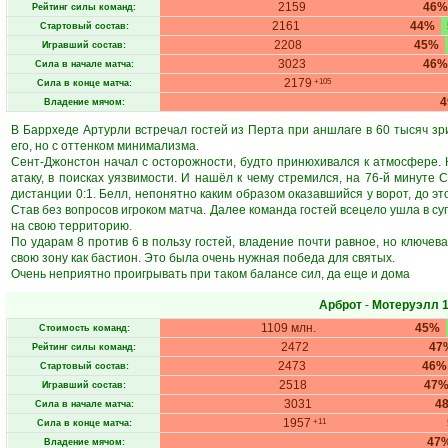
2159
46%
Рейтинг силы команд:
2161
44%
Стартовый состав:
2208
45%
Игравший состав:
3023
46%
Сила в начале матча:
2179
+105
Сила в конце матча:
Владение мячом:
В Баррхеде Артурли встречал гостей из Перта при аншлаге в 60 тысяч зр
его, но с оттенком минимализма.
Сент-Джонстон начал с осторожности, будто принюхивался к атмосфере. Н
атаку, в поисках уязвимости. И нашёл к чему стремился, на 76-й минуте
дистанции 0:1. Белл, непонятно каким образом оказавшийся у ворот, до э
Став без вопросов игроком матча. Далее команда гостей всецело ушла в су
на свою территорию.
По ударам 8 против 6 в пользу гостей, владение почти равное, но ключе
свою зону как бастион. Это была очень нужная победа для святых.
Очень неприятно проигрывать при таком балансе сил, да еще и дома
Арброт
-
Мотеруэлл
1
1109 млн.
45%
Стоимость команд:
2472
47
Рейтинг силы команд:
2473
46%
Стартовый состав:
2518
47
Игравший состав:
3031
4
Сила в начале матча:
1957
+11
Сила в конце матча:
47
Владение мячом: