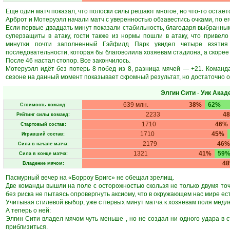
Еще один матч показал, что полоски силы решают многое, но что-то остаетс
Арброт и Мотеруэлл начали матч с уверенностью обзавестись очками, по ег
Если первые двадцать минут показали стабильность, благодаря выбранным
суперзащиты в атаку, гости также из нормы пошли в атаку, что привел
минутки почти заполненный Гэйфилд Парк увидел четыре взятия
последовательности, которая бы благоволила хозяевам стадиона, а скорее
После 46 настал стопор. Все закончилось.
Мотеруэлл идёт без потерь 8 побед из 8, разница мячей — +21. Команда
сезоне на данный момент показывает скромный результат, но достаточно о
Элгин Сити
-
Уик Акад
639 млн.
38%
62%
Стоимость команд:
2233
4
Рейтинг силы команд:
1710
46%
Стартовый состав:
1710
45%
Игравший состав:
2179
46%
Сила в начале матча:
1321
41%
59
Сила в конце матча:
4
Владение мячом:
Пасмурный вечер на «Борроу Бригс» не обещал зрелищ.
Две команды вышли на поле с осторожностью скользя не только двумя точ
без риска не пытаясь опровергнуть аксиому, что в окружающем нас мире ест
Учитывая стилевой выбор, уже с первых минут матча к хозяевам поля медл
А теперь о ней:
Элгин Сити владел мячом чуть меньше , но не создал ни одного удара в 
приблизиться.