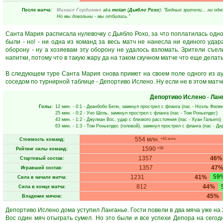
После матча:
Михаил Гордиенко
aka
motan
(
Дьябло Рохо
): "Бедные зрители... ни од
Но мы довольны - мы отбились."
Санта Мария расписала нулевочку с Дьябло Рохо, за что поплатилась одно
были - но! - ни одна из команд за весь матч не нанесла ни единого удар
оборону - ну а хозяевам эту оборону не удалось взломать. Зрители съел
напитки, потому что в такую жару да на таком скучном матче что еще делат
В следующем туре Санта Мария снова примет на своем поле одного из аут
соседом по турнирной таблице - Депортиво Ислено. Ну если не в этом матче 
Депортиво Ислено
-
Лан
Голы:
12 мин.
- 0:1 -
Дианбобо Белн
, замкнул прострел с фланга (пас -
Ноэль Фили
25 мин.
- 0:2 -
Уно Шоль
, замкнул прострел с фланга (пас -
Том Роньелдес
)
43 мин.
- 1:2 -
Джулиан Вос
, удар с близкого расстояния (пас -
Хуан Гальего
)
63 мин.
- 1:3 -
Том Роньелдес
(головой), замкнул прострел с фланга (пас -
Ди
554 млн.
+61 млн.
Стоимость команд:
1590
+59
Рейтинг силы команд:
1357
46%
Стартовый состав:
1357
47
Игравший состав:
59
1231
41%
Сила в начале матча:
812
44%
Сила в конце матча:
45%
Владение мячом:
Депортиво Ислено дома уступил Ланганье. Гости повели в два мяча уже на
Вос один мяч отыграть сумел. Но это были и все успехи Депора на сегод