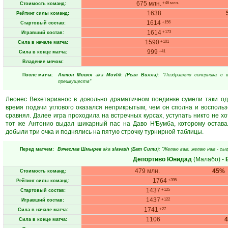
675 млн.
+46 млн.
Стоимость команд:
1638
Рейтинг силы команд:
1614
+156
Стартовый состав:
1614
+173
Игравший состав:
1590
+101
Сила в начале матча:
999
+41
Сила в конце матча:
Владение мячом:
После матча:
Антон Мовля
aka
Movlik
(
Реал Вилла
): "Поздравляю соперника с
преимуществ"
Леонес Вехетарианос в довольно драматичном поединке сумели таки о
время подачи углового оказался неприкрытым, чем он сполна и восполь
сравнял. Далее игра проходила на встречных курсах, уступать никто не х
тот же Антонио выдал шикарный пас на Даво Н'Бумба, которому остава
добыли три очка и поднялись на пятую строчку турнирной таблицы.
Перед матчем:
Вячеслав Шмырев
aka
slavash
(
Бат Сити
): "Желаю вам, желаю нам - с
Депортиво Юнидад
(Малабо)
-
479 млн.
45%
Стоимость команд:
1764
+395
Рейтинг силы команд:
1437
+125
Стартовый состав:
1437
+122
Игравший состав:
1741
+27
Сила в начале матча:
1106
Сила в конце матча: