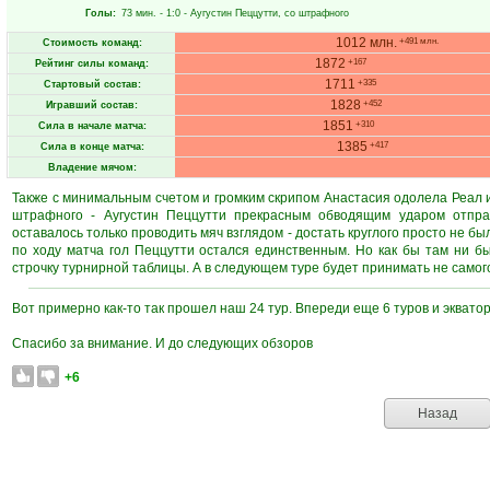
Голы:
73 мин.
- 1:0 -
Аугустин Пеццутти
, со штрафного
1012 млн.
+491 млн.
Стоимость команд:
1872
+167
Рейтинг силы команд:
1711
+335
Стартовый состав:
1828
+452
Игравший состав:
1851
+310
Сила в начале матча:
1385
+417
Сила в конце матча:
Владение мячом:
Также с минимальным счетом и громким скрипом Анастасия одолела Реал и
штрафного - Аугустин Пеццутти прекрасным обводящим ударом отпра
оставалось только проводить мяч взглядом - достать круглого просто не б
по ходу матча гол Пеццутти остался единственным. Но как бы там ни б
строчку турнирной таблицы. А в следующем туре будет принимать не самог
Вот примерно как-то так прошел наш 24 тур. Впереди еще 6 туров и экват
Спасибо за внимание. И до следующих обзоров
+6
Назад