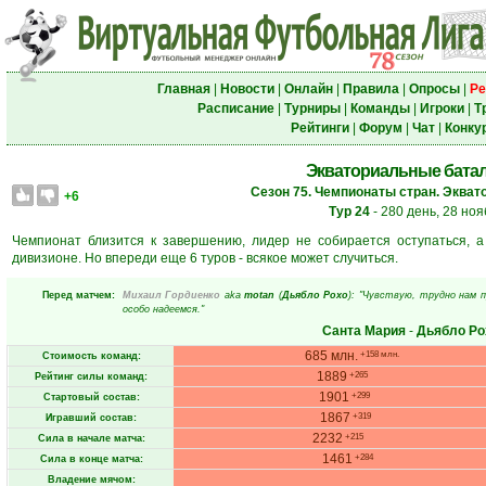
Главная
|
Новости
|
Онлайн
|
Правила
|
Опросы
|
Ре
Расписание
|
Турниры
|
Команды
|
Игроки
|
Т
Рейтинги
|
Форум
|
Чат
|
Конку
Экваториальные батали
Сезон 75. Чемпионаты стран. Экват
+6
Тур 24
- 280 день, 28 но
Чемпионат близится к завершению, лидер не собирается оступаться, а 
дивизионе. Но впереди еще 6 туров - всякое может случиться.
Перед матчем:
Михаил Гордиенко
aka
motan
(
Дьябло Рохо
): "Чувствую, трудно нам 
особо надеемся."
Санта Мария
-
Дьябло Ро
685 млн.
+158 млн.
Стоимость команд:
1889
+265
Рейтинг силы команд:
1901
+299
Стартовый состав:
1867
+319
Игравший состав:
2232
+215
Сила в начале матча:
1461
+284
Сила в конце матча:
Владение мячом: