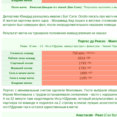
Владение мячом:
После матча:
Вячеслав Шмырев
aka
slavash
(
Бат Сити
): "Получилось выстоять и мы
Депортиво Юнидад разошлись миром с Бат Сити. Особо писать про матч неч
И желтая карточка всего одна - Мохаммад Кид пошел в жесткое столкнове
которого был совершен фол, после непродолжительного оказания помощи с
Результат матча на турнирное положение команд влияния не оказал.
Портес ду Рексес
-
Монг
Голы:
32 мин.
- 1:0 -
Исса Н'Дуроми
, замкнул прострел с фланга (пас -
Чаннинг Тор
750 млн.
+144 млн.
Стоимость команд:
2014
+399
Рейтинг силы команд:
1793
+442
Стартовый состав:
1793
+415
Игравший состав:
1885
+527
Сила в начале матча:
1195
+316
Сила в конце матча:
Владение мячом:
Портес с минимальным счетом одолели Монгомьен. Гости выбрали оборони
Игроки Монгомьена с трудом останавливали соперников - часто с нарушения
А на 32 минуте таки недоглядели Иссу Н'Дуроми, который результативно 
партнера по команде и поднялся на 2 строчку в списке лучших ассистенто
гол Н'Дуроми так и остался единственным в матче.
Анастасия
-
Реал
(Сан Ва