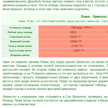
травмированного Дианбобо Белна (автора первого гола в матче, кстати),
увеличил разрыв в счете. После победы Ланганье поднялся на 1 строчку (
Вехетарианос, которые в этом туре тоже немножко поднялись.
Пумас
-
Ориентал
Голы:
79 мин.
- 1:0 -
Нгор Н'Ндой
(головой), замкнул прострел с фланга (пас -
Глеб 
794 млн.
+288 млн.
Стоимость команд:
1621
Рейтинг силы команд:
1518
+157
Стартовый состав:
1559
+206
Игравший состав:
1743
+321
Сила в начале матча:
1225
+311
Сила в конце матча:
Владение мячом:
Один из лидеров турнира Пумас без труда одолел Ориентал на своем поле
воротам. Правда и хозяева особой результативностью не отличились. 
достаточно активно. Во втором тайме все изменила замена - вышедший н
своей команды и на 79 минуте наконец-то это все вылилось в гол - Нгор Н
Шильникова с фланга, предварительно убежав от двух защитников. А Шиль
месте в лиге среди лучших ассистентов. Пумас по-прежнему прочно держитс
уровня, заняв последнюю спасительную - 10 строчку турнирной таблицы
первую строчку в списке лучших вратарей дивизиона.
Ориентал в следующем туре отправится в Сан Валентин, проверять на
Роланд. Прям битва титанов состоится на одноименном стадионе в Мала
именно за этим матчем.