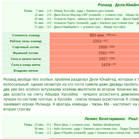
Роланд
-
Дели Юнайт
Голы:
7 мин.
- 1:0 -
Абшир Хуссейн
, удар с близкого расстояния
12 мин.
- 2:0 -
Джон-Боско Маулид СМГ
(головой), с углового (пас -
Абшир Ху
33 мин.
- 3:0 -
Атанасио Ндото
, замкнул прострел с фланга (пас -
Джоэл Камб
51 мин.
- 4:0 -
Атанасио Ндото
(головой), удар с близкого расстояния (пас -
Д
71 мин.
- 5:0 -
Джоэл Камбербатч
, с углового (пас -
Абшир Хуссейн
)
883 млн.
+269 млн.
Стоимость команд:
2203
+472
Рейтинг силы команд:
2609
+1056
Стартовый состав:
2582
+1029
Игравший состав:
2557
+1060
Сила в начале матча:
1629
+747
Сила в конце матча:
Владение мячом:
Роланд вообще без особых проблем разделал Дели Юнайтед, которые к т
колоссальный, однако несмотря на это гости сумели даже дважды пробить 
два уже без особого энтузиазма хозяева вколотили во втором. Конечно же,
два ассиста на счету Абшира Хуссейна - лучшего ассистента дивизион
лучших по системе гол+пас, а Хуссейн - список лучших ассистентов. К слову
занимают игроки Роланда. А вратарь команды - Чжэнь Ма - наступает на 
вторую строчку.
Леонес Вехетарианос
-
Реал
Голы:
23 мин.
- 0:1 -
Мате Шош
, с углового (пас -
Фабиан Штайнингер
)
26 мин.
- 1:1 -
Кейо Антонио
, удар с близкого расстояния (пас -
Педро Пачеко
79 мин.
- 2:1 -
Даво Н'Бумба
(головой), удар с близкого расстояния (пас -
Кей