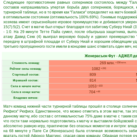
Следующее противостояние равных соперников состоялось между "Гал
составов напрашивалась упертая борьба двух соперников, борящихся, 
турнирной таблице, но в то время как "Галакси" определяет на матч боево
в оптимальном состоянии (оптимальность 100%:69%). Гонимые поддержко
хозяева имеют серьезнейшее игровое преимущество и добиваются увере
15(7):5(2). Счет в матче был открыт благодаря гол забитому Суберу Ниай (
- 1:0. На 29 минуте Тетте Пайа сумел, после обыгрыша защитника, вып
атаку Давид Секк (4) выиграл верховую борьбу и удвоил преимущество "
передачу в штрафной площади от Суберу Ниай и хорошим обводящим удар
третьего пропущенного гости имели в концовке шанс отквитать один мяч, н
Женерасьон Фут
-
АДЖЕЛ д
269 млн.
+158 млн.
Стоимость команд:
1082
+241
Рейтинг силы команд:
809
Стартовый состав:
814
Игравший состав:
1053
+103
Сила в начале матча:
704
+44
Сила в конце матча:
Владение мячом:
Матч команд нижней части турнирной таблицы прошёл в столице солнечн
Рюфиск" Рюфиск. Единственное, что можно отметить в этом матче, так эт
данному матчу, ибо состав с оптимальностью 75% даже в матче с таким со
что гости таки нормально подготовились к матчу и выставили бойцовский 
абсолютно равную игру, практически без опасных моментов и интрги: влад
на 68 минуте у Папе Си (Женерасьон) была отличная возможность забит
вратать гостей Афонсо Мартинс, спасая свою команду. Обидная потеря оч