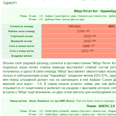
"АДЖЕЛ"!
Мбур Петит Кот
-
Ндиамбу
Голы:
19 мин.
- 1:0 -
Арфанг Сания Диатта
, удар с близкого расстояния (пас -
Дейла
48 мин.
- 2:0 -
Дейлани Фалл
, выход один на один
546 млн.
46%
Стоимость команд:
1764
+364
Рейтинг силы команд:
2015
+881
Стартовый состав:
2015
+881
Игравший состав:
1988
+762
Сила в начале матча:
1213
+432
Сила в конце матча:
Владение мячом:
Вполне себе рядовой расклад случился в противостоянии "Мбур Петит Кот"
подобных играх более слабая команда выставляет слабый состав (опт
получилось и здесь! В свою очередь "Мбур" выставляет сверхготовых игрок
пользу и нейтрализовав атаку "Ндиамбур": владение мячом 63%:37%, удар
мяч перед штрафной делает пас на заегающего в неё Арфанг Сания Ди
верхний угол ворот - 1:0. В самом начале второго тайма уже сам Дей
отрывается от защитников и выбегает на рандеву с вратарём, которое соб
встречи у "Мбур" ещё возникали, но двух голов хватило для необходимой по
Перед матчем:
Игорь Левадный
aka
igor1988
(
Пикин
): "Рад что Кнепс получил тренера 
Пикин
-
КНЕПС
2:0
Голы:
29 мин.
- 1:0 -
Хабиб Диоп
(головой), замкнул прострел с фланга (пас -
Ведра
83 мин.
- 2:0 -
Хабиб Диоп
, замкнул прострел с фланга (пас -
Маттиа Тирелли