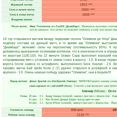
1953
+541
Игравший состав:
2880
+1011
Сила в начале матча:
1808
+647
Сила в конце матча:
Владение мячом:
После матча:
Иван Толстиков
aka
ConDA
(
Диамбарс
): "Изначально выставил соста
всё же забоялся, что отдых не позволит победить в виду чего решил пер
19 тур открывался матчем между лидерами сезона "Олимпик де Нгор" Дак
подбору состава на данный матч, в то время как "Олимпик" выставля
"Диамбарс" экономит силы на перспективу (оптимальность 85%). К пр
добавилась выигранная хозяевами коллизия, что в конечном итоге и опре
по воротам 11(8):1(0). На 22 минуте Осман Сарр выполнил хороший на
отправившему мяч с отскоком от земли точно в ворота - 1:0. В конце перв
ворота после навеса со штрафного, выполненного Бега Ахалая - 2:0. В
занавес матча Бай Шейх Коли 2 (7) удачно открылся в штрафной и зам
крупного - 3:0. Очень нужную победу одержал "Олимпик", они в борьбе!!!!
Перед матчем:
Денис Spartak
aka
DenSpartak
(
Авенир
): "ФИЗКУЛЬТпривет нашему соперни
саша гарькин
aka
sahsa1109
(
Осло
): "Спасибо и вам физкульт игра буде
Авенир
(Мбаке)
-
Осло
Голы:
29 мин.
- 0:1 -
Амаду Камара
(головой), замкнул прострел с фланга (пас -
Код
41 мин.
- 1:1 -
Жан Исмаил Диарра Баджи
, выход один на один
93 мин.
- 1:2 -
Артур М'Бенг
(головой), замкнул прострел с фланга (пас -
Йоро
898 млн.
48
Стоимость команд:
2139
+351
Рейтинг силы команд: