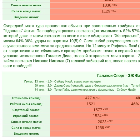
1836
+849
Сила в начале матча:
1129
+502
Сила в конце матча:
Владение мячом:
Очередной матч тура прошел как обычно при заполненных трибунах ст
"Ндангань" Фатик. По подбору игравших составов (оптимальность 82%:57%
который даже с таким составом на легке в итоге обыгрывает "Женерасьон"
мячом 64%:36%, удары по воротам 10(5):0. Само собой разумеещеея вся 
случаев выноса ими мяча за среднюю линию. На 12 минуте Рафаэль Якоб 
от защитников и не сближаясь с вратарём пробивает точно в верхний гол 
углового исполненного Гомисом Диао, головой отправляет мяч в ворота - 
тайма поставил Николас Николла (7) головой забивший гол, после навеса в
шаги к победе!!!
Галакси Спорт
-
ЭЖ Фа
Голы:
13 мин.
- 1:0 -
Суберу Ниай
, выход один на один
29 мин.
- 2:0 -
Давид Секк
(головой), удар с близкого расстояния (пас -
Тетте
74 мин.
- 3:0 -
Тетте Пайа
, замкнул прострел с фланга (пас -
Суберу Ниай
)
477 млн.
4
Стоимость команд:
1521
46%
Рейтинг силы команд:
1577
+342
Стартовый состав:
1524
+289
Игравший состав:
2023
+692
Сила в начале матча:
1258
+346
Сила в конце матча:
Владение мячом: