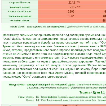
2142
+228
Стартовый состав:
2117
+360
Игравший состав:
2209
Сила в начале матча:
1312
4
Сила в конце матча:
4
Владение мячом:
После матча:
саша гарькин
aka
sahsa1109
(
Осло
): "Давно такого счёта не было у нас, 
Матч между сильными соперниками прошёл под палящими лучами солнца 
"Осло" Дакар. Не смотря на ожиданиями перед началом сезона команды на
туру пытаюся ворваться в борьбу за право стыковых матчей, а вот "О
Тренеры обеих команд выставляют боевые составы (оптимальность 99%
исход встречи, предоставив небольшое игровое преимущество: владение
открыт на 29 минуте после того как подключившися к атаке Коде Мбай Оу
ккрасиво отправившего мяч мимо вратаря - 0:1. И все же хозяевам удаётся
позволите выбега один на один с вратарёммолодого дарования "Авенир"
ничейному результату, но на 90 минуте, после удаления Жельм Аллой
финальным свистком пользуется "Осло". Вышедший на замену Йоро Сене
площади, где расторопнее всех был Артур М'Бенг, головой переправивш
позволяющее "Осло" остаться в гонке лидеров!!
Перед матчем:
Дмитрий Лошицкий
aka
пожарский
(
Дуан
): "Матч с очень тяжёлым и 
и выжимать из результата максимум!!! Приветствую соперника!!! Играем!
Теранга
-
Дуан
1:1
Голы:
36 мин.
- 1:0 -
Габин Шаффтер
(головой), замкнул прострел с фланга (пас -
Ар
85 мин.
- 1:1 -
Ройс Флет
(головой), удар с близкого расстояния (пас -
Кериим