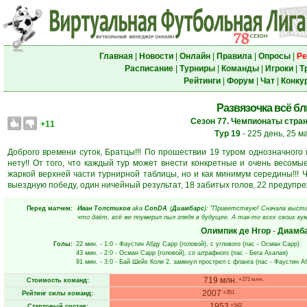
Главная
|
Новости
|
Онлайн
|
Правила
|
Опросы
|
Ре
Расписание
|
Турниры
|
Команды
|
Игроки
|
Т
Рейтинги
|
Форум
|
Чат
|
Конку
Развязочка всё бли
Сезон 77. Чемпионаты стран
+11
Тур 19
- 225 день, 25 м
Доброго времени суток, Братцы!!! По прошествии 19 туром однозначного
нету!! От того, что каждый тур может внести конкретные и очень весомы
жаркой верхней части турнирной таблицы, но и как минимум середины!!! 
выездную победу, один ничейный результат, 18 забитых голов, 22 предупре
Перед матчем:
Иван Толстиков
aka
ConDA
(
Диамбарс
): "Приветствую! Сначала выста
что даёт, всё же поумерил пыл глядя в будущее. А так-то всех своих кум
Олимпик де Нгор
-
Диамб
Голы:
22 мин.
- 1:0 -
Фаустин Абду Сарр
(головой), с углового (пас -
Осман Сарр
)
43 мин.
- 2:0 -
Осман Сарр
(головой), со штрафного (пас -
Бега Ахалая
)
91 мин.
- 3:0 -
Бай Шейх Коли 2
, замкнул прострел с фланга (пас -
Фаустин А
719 млн.
+271 млн.
Стоимость команд:
2007
+351
Рейтинг силы команд:
1953
+542
Стартовый состав: