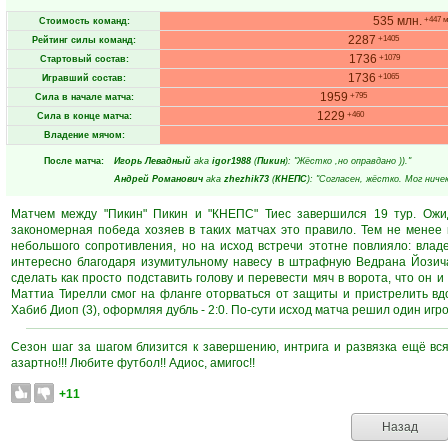
535 млн.
+447 м
Стоимость команд:
2287
+1405
Рейтинг силы команд:
1736
+1079
Стартовый состав:
1736
+1065
Игравший состав:
1959
+795
Сила в начале матча:
1229
+460
Сила в конце матча:
Владение мячом:
После матча:
Игорь Левадный
aka
igor1988
(
Пикин
): "Жёстко ,но оправдано ))."
Андрей Романович
aka
zhezhik73
(
КНЕПС
): "Согласен, жёстко. Мог ниче
Матчем между "Пикин" Пикин и "КНЕПС" Тиес завершился 19 тур. Ожид
закономерная победа хозяев в таких матчах это правило. Тем не менее
небольшого сопротивления, но на исход встречи этотне повлияло: влад
интересно благодаря изумитульному навесу в штрафную Ведрана Йозича
сделать как просто подставить голову и перевести мяч в ворота, что он и 
Маттиа Тирелли смог на фланге оторваться от защиты и пристрелить вд
Хабиб Диоп (3), оформляя дубль - 2:0. По-сути исход матча решил один игрок
Сезон шаг за шагом близится к завершению, интрига и развязка ещё вся
азартно!!! Любите футбол!! Адиос, амигос!!
+11
Назад