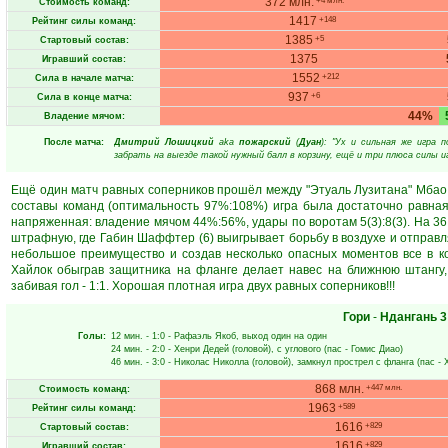
372 млн.
+4 млн.
Стоимость команд:
1417
+148
Рейтинг силы команд:
1385
+5
Стартовый состав:
1375
Игравший состав:
1552
+212
Сила в начале матча:
937
+6
Сила в конце матча:
44%
Владение мячом:
После матча:
Дмитрий Лошицкий
aka
пожарский
(
Дуан
): "Ух и сильная же игра 
забрать на выезде такой нужный балл в корзину, ещё и три плюса силы игр
Ещё один матч равных соперников прошёл между "Этуаль Лузитана" Мбао 
составы команд (оптимальность 97%:108%) игра была достаточно равная
напряженная: владение мячом 44%:56%, удары по воротам 5(3):8(3). На 36
штрафную, где Габин Шаффтер (6) выигрывает борьбу в воздухе и отправляе
небольшое преимущество и создав несколько опасных моментов все в ко
Хайлок обыграв защитника на фланге делает навес на ближнюю штангу, 
забивая гол - 1:1. Хорошая плотная игра двух равных соперников!!!
Гори
-
Ндангань
3
Голы:
12 мин.
- 1:0 -
Рафаэль Якоб
, выход один на один
24 мин.
- 2:0 -
Хенри Дедей
(головой), с углового (пас -
Гомис Диао
)
46 мин.
- 3:0 -
Николас Николла
(головой), замкнул прострел с фланга (пас -
868 млн.
+447 млн.
Стоимость команд:
1963
+589
Рейтинг силы команд:
1616
+829
Стартовый состав:
1616
+829
Игравший состав: