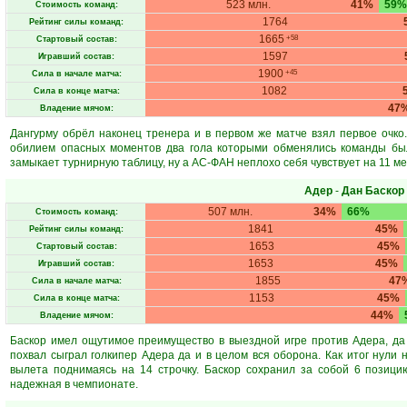
523 млн.
41%
59%
Стоимость команд:
1764
Рейтинг силы команд:
1665
+58
Стартовый состав:
1597
Игравший состав:
1900
+45
Сила в начале матча:
1082
Сила в конце матча:
47
Владение мячом:
Дангурму обрёл наконец тренера и в первом же матче взял первое очко
обилием опасных моментов два гола которыми обменялись команды был
замыкает турнирную таблицу, ну а АС-ФАН неплохо себя чувствует на 11 м
Адер
-
Дан Баскор
507 млн.
34%
66%
Стоимость команд:
1841
45%
Рейтинг силы команд:
1653
45%
Стартовый состав:
1653
45%
Игравший состав:
1855
47
Сила в начале матча:
1153
45%
Сила в конце матча:
44%
Владение мячом:
Баскор имел ощутимое преимущество в выездной игре против Адера, да
похвал сыграл голкипер Адера да и в целом вся оборона. Как итог нули 
вылета поднимаясь на 14 строчку. Баскор сохранил за собой 6 позици
надежная в чемпионате.