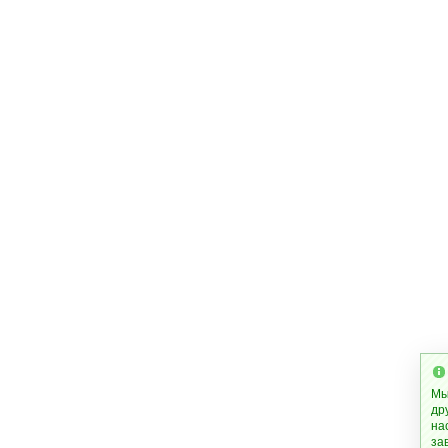
Мы
др
на
за