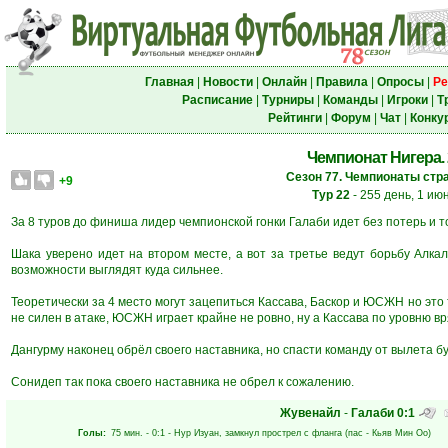
Главная
|
Новости
|
Онлайн
|
Правила
|
Опросы
|
Ре
Расписание
|
Турниры
|
Команды
|
Игроки
|
Т
Рейтинги
|
Форум
|
Чат
|
Конку
Чемпионат Нигера. 
Сезон 77. Чемпионаты стра
+9
Тур 22
- 255 день, 1 ию
За 8 туров до финиша лидер чемпионской гонки Галаби идет без потерь и 
Шака уверено идет на втором месте, а вот за третье ведут борьбу Алкал
возможности выглядят куда сильнее.
Теоретически за 4 место могут зацепиться Кассава, Баскор и ЮСЖН но это 
не силен в атаке, ЮСЖН играет крайне не ровно, ну а Кассава по уровню в
Дангурму наконец обрёл своего наставника, но спасти команду от вылета б
Сонидеп так пока своего наставника не обрел к сожалению.
Жувенайл
-
Галаби
0:1
Голы:
75 мин.
- 0:1 -
Нур Изуан
, замкнул прострел с фланга (пас -
Кьяв Мин Оо
)