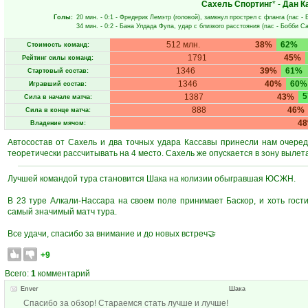
Сахель Спортинг
* -
Дан К
Голы:
20 мин.
- 0:1 -
Фредерик Лемэтр
(головой), замкнул прострел с фланга (пас -
34 мин.
- 0:2 -
Бана Улдада Фупа
, удар с близкого расстояния (пас -
Бобби С
512 млн.
38%
62%
Стоимость команд:
1791
45%
Рейтинг силы команд:
1346
39%
61%
Стартовый состав:
1346
40%
60%
Игравший состав:
1387
43%
Сила в начале матча:
888
46%
Сила в конце матча:
4
Владение мячом:
Автосостав от Сахель и два точных удара Кассавы принесли нам очеред
теоретически рассчитывать на 4 место. Сахель же опускается в зону вылета
Лучшей командой тура становится Шака на колизии обыгравшая ЮСЖН.
В 23 туре Алкали-Нассара на своем поле принимает Баскор, и хоть гос
самый значимый матч тура.
Все удачи, спасибо за внимание и до новых встреч🤝
+9
Всего:
1
комментарий
Enver
Шака
Спасибо за обзор! Стараемся стать лучше и лучше!