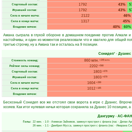
1792
43%
5
Стартовый состав:
1792
43%
5
Игравший состав:
2122
46%
Сила в начале матча:
1317
45%
Сила в конце матча:
40%
60%
Владение мячом:
Амана сыграла в глухой обороне в домашнем поединке против Алкали и 
настойчивы, и один из моментов реализовали что и хватило для общей 
третью строчку, ну а Амана так и осталась на 9 позиции.
Сонидеп
* -
Дуанес
860 млн.
+245 млн.
Стоимость команд:
2202
+568
Рейтинг силы команд:
1803
+679
Стартовый состав:
1803
+679
Игравший состав:
1604
+289
Сила в начале матча:
1012
+185
Сила в конце матча:
Владение мячом:
Бесхозный Сонидеп все же отстоял свои ворота в игре с Дуанес. Впроче
хозяев. Как итог нулевая ничья которая сохранила за Дуанес 10 позицию, а
Дангурму
-
АС-ФА
Голы:
22 мин.
- 1:0 -
Алимхан Зайнивов
, замкнул прострел с фланга (пас -
Дилан Ар
26 мин.
- 1:1 -
Джибрил Мусса
, замкнул прострел с фланга (пас -
Имарана Се