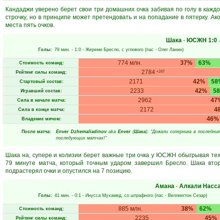
Кандаджи уверено берет свои три домашних очка забивая по голу в каждо
строчку, но в принципе может претендовать и на попадание в пятерку. Ако
места пять очков.
Шака
-
ЮСЖН
1:0
Голы:
79 мин.
- 1:0 -
Жереми Бресло
, с углового (пас -
Олег Ланин
)
774 млн.
37%
63%
Стоимость команд:
2784
+247
Рейтинг силы команд:
2171
42%
58
Стартовый состав:
2233
42%
5
Игравший состав:
2962
47
Сила в начале матча:
2172
4
Сила в конце матча:
46%
Владение мячом:
После матча:
Enver Dzhemaliadinov
aka
Enver
(
Шака
): "Дожали соперника в последн
последующих матчах!"
Шака на, супере и колизии берет важные три очка у ЮСЖН обыгрывая те
79 минуте матча, который точным ударом завершил Бресло. Шака вто
подрастерял очки и опустился на 7 позицию.
Амана
-
Алкали Насс
Голы:
41 мин.
- 0:1 -
Инусса Мухамед
, со штрафного (пас -
Веллингтон Сезар
)
885 млн.
38%
62%
Стоимость команд:
2235
45%
Рейтинг силы команд: