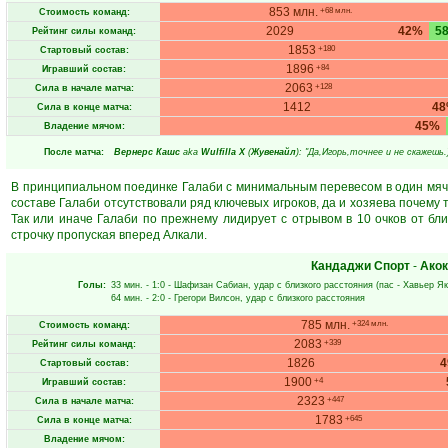
853 млн.
+68 млн.
Стоимость команд:
2029
42%
5
Рейтинг силы команд:
1853
+180
Стартовый состав:
1896
+84
Игравший состав:
2063
+128
Сила в начале матча:
1412
4
Сила в конце матча:
45%
Владение мячом:
После матча:
Вернерс Кашс
aka
Wulfilla X
(
Жувенайл
): "Да,Игорь,точнее и не скажешь.
В принципиальном поединке Галаби с минимальным перевесом в один мяч 
составе Галаби отсутствовали ряд ключевых игроков, да и хозяева почему 
Так или иначе Галаби по прежнему лидирует с отрывом в 10 очков от б
строчку пропуская вперед Алкали.
Кандаджи Спорт
-
Акок
Голы:
33 мин.
- 1:0 -
Шафизан Сабиан
, удар с близкого расстояния (пас -
Хавьер Як
64 мин.
- 2:0 -
Грегори Вилсон
, удар с близкого расстояния
785 млн.
+324 млн.
Стоимость команд:
2083
+339
Рейтинг силы команд:
1826
Стартовый состав:
1900
+4
Игравший состав:
2323
+447
Сила в начале матча:
1783
+645
Сила в конце матча:
Владение мячом: