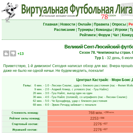
Главная
|
Новости
|
Онлайн
|
Правила
|
Опросы
|
Ре
Расписание
|
Турниры
|
Команды
|
Игроки
|
Т
Рейтинги
|
Форум
|
Чат
|
Конку
Великий Сент-Люсийский футбол
Сезон 78. Чемпионаты стран. 
+13
Тур 1
- 32 день, 6 июл
Приветствую, 1-й дивизион! Сегодня написал обзор для вас. Вчера прошёл
даже не было ни одной ничьи. Не будем медлить, поехали!
Централ Кастрайс
-
Морн Боис 
Голы:
6 мин.
- 1:0 -
Люсиан Сиалис
, удар с близкого расстояния (пас -
Филип Мэй
9 мин.
- 2:0 -
Алджей Алжер
, с углового (пас -
Гуш Найлс
)
26 мин.
- 3:0 -
Гуш Найлс
, выход один на один
36 мин.
- 4:0 -
Гуш Найлс
(головой), со штрафного (пас -
Люсиан Сиалис
)
62 мин.
- 5:0 -
Че Брэндфорд
, удар с близкого расстояния
68 мин.
- 6:0 -
Эрвин Ричард
забивает с пенальти
768 млн.
+299 млн.
Стоимость команд:
2253
+598
Рейтинг силы команд:
2276
+827
Стартовый состав:
2276
+827
Игравший состав: