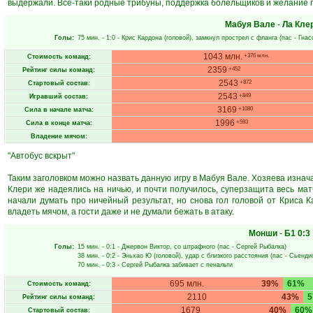
выдержали. Всё-таки родные трибуны, поддержка болельщиков и желание 
Мабуя Вале
-
Ла Кле
Голы:
75 мин.
- 1:0 -
Крис Кардона
(головой), замкнул прострел с фланга (пас -
Гнас
1043 млн.
+376 млн.
Стоимость команд:
2359
+452
Рейтинг силы команд:
2543
+872
Стартовый состав:
2543
+849
Игравший состав:
3169
+1080
Сила в начале матча:
1996
+593
Сила в конце матча:
Владение мячом:
"Автобус вскрыт"
Таким заголовком можно назвать данную игру в Мабуя Вале. Хозяева изнач
Клери же надеялись на ничью, и почти получилось, суперзащита весь матч
начали думать про ничейный результат, но снова гол головой от Криса
владеть мячом, а гости даже и не думали бежать в атаку.
Монши
-
Б1
0:3
Голы:
15 мин.
- 0:1 -
Джервон Виктор
, со штрафного (пас -
Сергей Рыбалка
)
38 мин.
- 0:2 -
Эньхао Ю
(головой), удар с близкого расстояния (пас -
Сьенди
70 мин.
- 0:3 -
Сергей Рыбалка
забивает с пенальти
695 млн.
39%
61%
Стоимость команд:
2110
43%
Рейтинг силы команд:
1679
40%
60%
Стартовый состав: