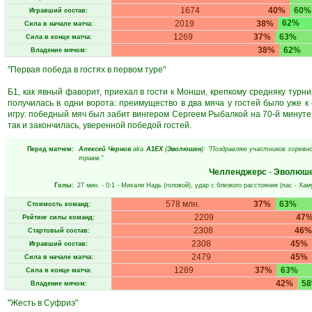
1674
40%
60%
Игравший состав:
62%
2019
38%
Сила в начале матча:
1269
37%
63%
Сила в конце матча:
38%
62%
Владение мячом:
"Первая победа в гостях в первом туре"
Б1, как явный фаворит, приехал в гости к Монши, крепкому средняку турн
получилась в одни ворота: преимущество в два мяча у гостей было уже к
игру: победный мяч был забит вингером Сергеем Рыбалкой на 70-й минуте,
так и закончилась, уверенной победой гостей.
Перед матчем:
Алексей Чернов
aka
А1ЕХ
(
Эволюшен
): "Поздравляю участников соревно
травм."
Челленджерс
-
Эволюш
Голы:
27 мин.
- 0:1 -
Михали Надь
(головой), удар с близкого расстояния (пас -
Хам
578 млн.
37%
63%
Стоимость команд:
2209
47
Рейтинг силы команд:
2308
46%
Стартовый состав:
2308
45%
Игравший состав:
2479
45%
Сила в начале матча:
1289
37%
63%
Сила в конце матча:
42%
5
Владение мячом:
"Жесть в Суфриэ"