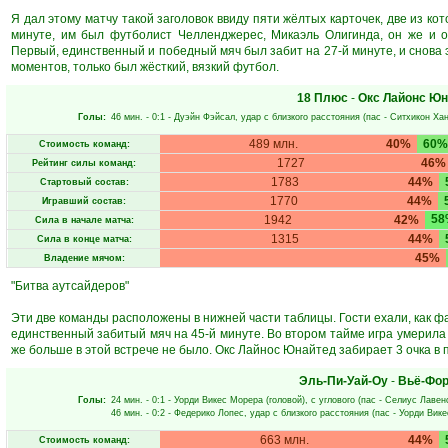
Я дал этому матчу такой заголовок ввиду пяти жёлтых карточек, две из ко
минуте, им был футболист Челленджерес, Микаэль Олигинда, он же и о
Первый, единственный и победный мяч был забит на 27-й минуте, и снова 
моментов, только был жёсткий, вязкий футбол.
18 Плюс
-
Окс Лайонс Юн
Голы:
46 мин.
- 0:1 -
Дуэйн Фэйсал
, удар с близкого расстояния (пас -
Ситхикон Хан
489 млн.
40%
60%
Стоимость команд:
1727
46%
Рейтинг силы команд:
1783
44%
Стартовый состав:
1770
44%
Игравший состав:
58
1942
42%
Сила в начале матча:
1315
44%
Сила в конце матча:
45%
Владение мячом:
"Битва аутсайдеров"
Эти две команды расположены в нижней части таблицы. Гости ехали, как ф
единственный забитый мяч на 45-й минуте. Во втором тайме игра умерила п
же больше в этой встрече не было. Окс Лайнос Юнайтед забирает 3 очка в
Эль-Пи-Уай-Оу
-
Вьё-Фор
Голы:
24 мин.
- 0:1 -
Уорди Викес Морера
(головой), с углового (пас -
Селиус Лавен
46 мин.
- 0:2 -
Федерико Лопес
, удар с близкого расстояния (пас -
Уорди Вик
663 млн.
44%
Стоимость команд: