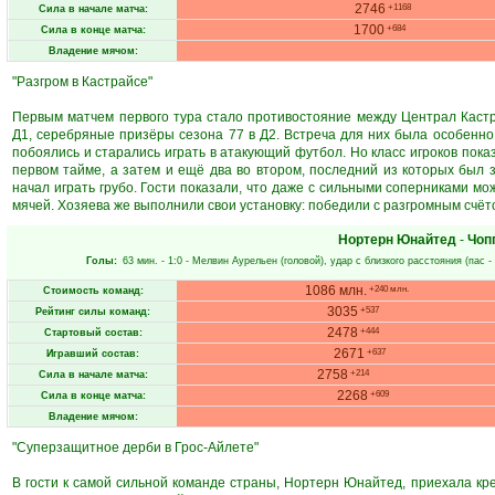
2746
+1168
Сила в начале матча:
1700
+684
Сила в конце матча:
Владение мячом:
"Разгром в Кастрайсе"
Первым матчем первого тура стало противостояние между Централ Каст
Д1, серебряные призёры сезона 77 в Д2. Встреча для них была особенно т
побоялись и старались играть в атакующий футбол. Но класс игроков пока
первом тайме, а затем и ещё два во втором, последний из которых был з
начал играть грубо. Гости показали, что даже с сильными соперниками м
мячей. Хозяева же выполнили свои установку: победили с разгромным счёт
Нортерн Юнайтед
-
Чоп
Голы:
63 мин.
- 1:0 -
Мелвин Аурельен
(головой), удар с близкого расстояния (пас -
1086 млн.
+240 млн.
Стоимость команд:
3035
+537
Рейтинг силы команд:
2478
+444
Стартовый состав:
2671
+637
Игравший состав:
2758
+214
Сила в начале матча:
2268
+609
Сила в конце матча:
Владение мячом:
"Суперзащитное дерби в Грос-Айлете"
В гости к самой сильной команде страны, Нортерн Юнайтед, приехала кре