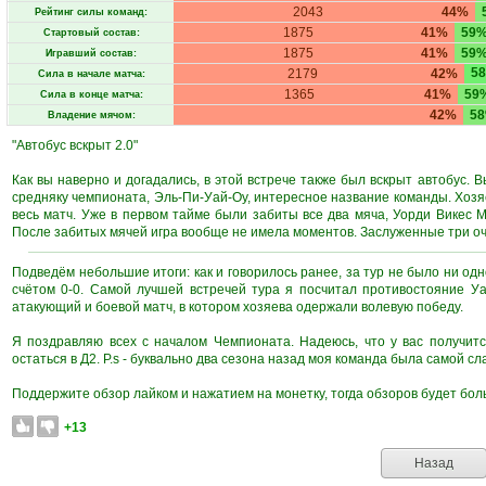
2043
44%
Рейтинг силы команд:
1875
41%
59
Стартовый состав:
1875
41%
59
Игравший состав:
5
2179
42%
Сила в начале матча:
1365
41%
59
Сила в конце матча:
42%
5
Владение мячом:
"Автобус вскрыт 2.0"
Как вы наверно и догадались, в этой встрече также был вскрыт автобус. В
средняку чемпионата, Эль-Пи-Уай-Оу, интересное название команды. Хозяе
весь матч. Уже в первом тайме были забиты все два мяча, Уорди Викес 
После забитых мячей игра вообще не имела моментов. Заслуженные три оч
Подведём небольшие итоги: как и говорилось ранее, за тур не было ни одн
счётом 0-0. Самой лучшей встречей тура я посчитал противостояние У
атакующий и боевой матч, в котором хозяева одержали волевую победу.
Я поздравляю всех с началом Чемпионата. Надеюсь, что у вас получитс
остаться в Д2. P.s - буквально два сезона назад моя команда была самой сл
Поддержите обзор лайком и нажатием на монетку, тогда обзоров будет бол
+13
Назад