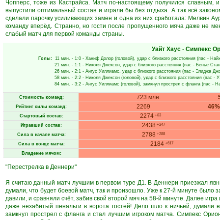
Чопперс, тоже из Кастрайса. Матч по-настоящему получился славным, и
выпустили оптимальный состав и играли бы без отдыха. А так всё законо
сделали парочку усиливающих замен и одна из них сработала: Мелвин Аур
команду вперёд. Странно, но гости после пропущенного мяча даже не меня
слабый матч для первой команды страны.
Уайт Хаус
-
Симпекс О
Голы:
11 мин.
- 1:0 -
Ханиф Долор
(головой), удар с близкого расстояния (пас -
Найх
21 мин.
- 1:1 -
Николя Джексон
, удар с близкого расстояния (пас -
Бенье Ста
26 мин.
- 2:1 -
Ангус Уиллиамс
, удар с близкого расстояния (пас -
Элиджа Дж
58 мин.
- 2:2 -
Николя Джексон
(головой), удар с близкого расстояния (пас -
У
84 мин.
- 3:2 -
Ангус Уиллиамс
(головой), замкнул прострел с фланга (пас -
На
723 млн.
Стоимость команд:
2269
46%
Рейтинг силы команд:
2274
+83
Стартовый состав:
2438
+247
Игравший состав:
2788
+288
Сила в начале матча:
2184
+617
Сила в конце матча:
Владение мячом:
"Перестрелка в Деннери"
Я считаю данный матч лучшим в первом туре Д1. В Деннери приезжал явны
думали, что будет боевой матч, так и произошло. Уже к 27-й минуте было за
давили, и сравняли счёт, забив свой второй мяч на 58-й минуте. Далее игра
даже незабитый пенальти в ворота гостей! Дело шло к ничьей, думали вс
замкнул прострел с фланга и стал лучшим игроком матча. Симпекс Орион