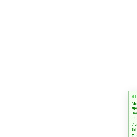
Мы
др
на
за
Ис
вы
По