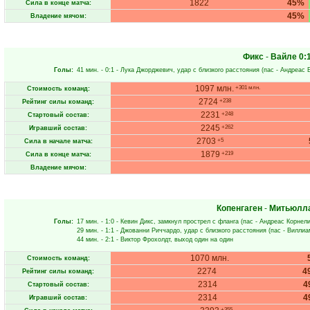
1822
45%
Сила в конце матча:
45%
Владение мячом:
Фикс
-
Вайле
0:
Голы:
41 мин.
- 0:1 -
Лука Джорджевич
, удар с близкого расстояния (пас -
Андреас 
1097 млн.
+301 млн.
Стоимость команд:
2724
+238
Рейтинг силы команд:
2231
+248
Стартовый состав:
2245
+262
Игравший состав:
2703
+5
Сила в начале матча:
1879
+219
Сила в конце матча:
Владение мячом:
Копенгаген
-
Митьюлл
Голы:
17 мин.
- 1:0 -
Кевин Дикс
, замкнул прострел с фланга (пас -
Андреас Корнел
29 мин.
- 1:1 -
Джованни Риччардо
, удар с близкого расстояния (пас -
Виллиа
44 мин.
- 2:1 -
Виктор Фрохолдт
, выход один на один
1070 млн.
Стоимость команд:
2274
4
Рейтинг силы команд:
2314
4
Стартовый состав:
2314
4
Игравший состав:
+355