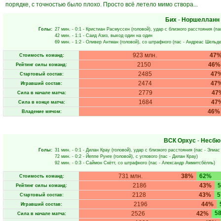
порядке, с точностью было плохо. Просто всё летело мимо створа...
Бих
-
Норшелланн
Голы:
27 мин.
- 0:1 -
Кристиан Расмуссен
(головой), удар с близкого расстояния (па
42 мин.
- 1:1 -
Саид Азиз
, выход один на один
69 мин.
- 1:2 -
Оливер Антман
(головой), со штрафного (пас -
Андреас Шельд
923 млн.
47
Стоимость команд:
2150
46%
Рейтинг силы команд:
2485
47
Стартовый состав:
2474
47
Игравший состав:
2779
47
Сила в начале матча:
1684
47
Сила в конце матча:
46%
Владение мячом:
ВСК Орхус
-
Несбю
Голы:
31 мин.
- 0:1 -
Дилан Крау
(головой), удар с близкого расстояния (пас -
Элиас
72 мин.
- 0:2 -
Йеппе Рунге
(головой), с углового (пас -
Дилан Крау
)
92 мин.
- 0:3 -
Саймон Скётт
, со штрафного (пас -
Александр Аммитсбёлль
)
731 млн.
38%
62%
Стоимость команд:
2186
43%
Рейтинг силы команд:
2128
43%
Стартовый состав:
2196
44%
Игравший состав:
5
2526
42%
Сила в начале матча: