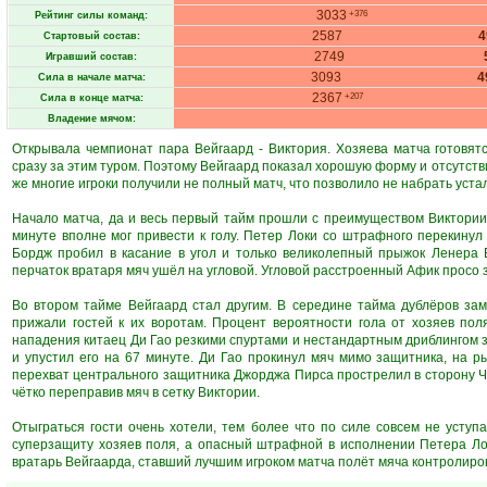
3033
+376
Рейтинг силы команд:
2587
Стартовый состав:
2749
Игравший состав:
3093
4
Сила в начале матча:
2367
+207
Сила в конце матча:
Владение мячом:
Открывала чемпионат пара Вейгаард - Виктория. Хозяева матча готовят
сразу за этим туром. Поэтому Вейгаард показал хорошую форму и отсутств
же многие игроки получили не полный матч, что позволило не набрать уста
Начало матча, да и весь первый тайм прошли с преимуществом Виктории.
минуте вполне мог привести к голу. Петер Локи со штрафного перекину
Бордж пробил в касание в угол и только великолепный прыжок Ленера 
перчаток вратаря мяч ушёл на угловой. Угловой расстроенный Афик просо 
Во втором тайме Вейгаард стал другим. В середине тайма дублёров за
прижали гостей к их воротам. Процент вероятности гола от хозяев по
нападения китаец Ди Гао резкими спуртами и нестандартным дриблингом 
и упустил его на 67 минуте. Ди Гао прокинул мяч мимо защитника, на 
перехват центрального защитника Джорджа Пирса прострелил в сторону Ч
чётко переправив мяч в сетку Виктории.
Отыграться гости очень хотели, тем более что по силе совсем не уступ
суперзащиту хозяев поля, а опасный штрафной в исполнении Петера Ло
вратарь Вейгаарда, ставший лучшим игроком матча полёт мяча контролиров