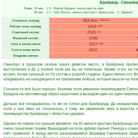
Брабранд
-
Свеннбо
Голы:
30 мин.
- 1:0 -
Мартин Бредаль
, выход один на один
84 мин.
- 1:1 -
Тейс Йенсен
, замкнул прострел с фланга (пас -
С. Шарвин
)
954 млн.
+108 млн.
Стоимость команд:
2418
+134
Рейтинг силы команд:
2520
+11
Стартовый состав:
2496
Игравший состав:
3227
+322
Сила в начале матча:
1810
Сила в конце матча:
Владение мячом:
Свенборг в прошлом сезоне занял девятое место, а Брабранд пробил
выступления в Д1 у хозяев поля как бы не побольше. Кроме этого на с
встреч, более сильный по Vs состав и родной стадион. Единственно что Ф
обидившись на находящихся на тренировке бойцов, которые вышли на поле
Сначала то всё было хорошо. Хозяева поля уверенно переигрывали Свеннб
Бредаль на противоходе убрал защитника и выходом один на один переигр
Дальше всё складывалось то же не плохо для Брабранда. Да инициатива
поля у них явно не получалось, к тому же уверенная игра в воротах
преимущество Брабранд с лёгкостью удержит.
Однако не говори гоп раньше времени. На 81 минуте вратарь Брабранда сп
очень серьёзную травму. Вышедший на поле дублёр Адонис Пинеда к сожал
счёт сравняли. К концу матча разыгравшийся форвард Свеннборга Шар