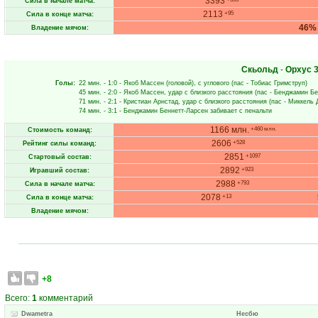
3393
Сила в начале матча:
2113
+95
Сила в конце матча:
46%
Владение мячом:
Скьольд
-
Орхус
3
Голы:
22 мин.
- 1:0 -
Якоб Массен
(головой), с углового (пас -
Тобиас Гримструп
)
45 мин.
- 2:0 -
Якоб Массен
, удар с близкого расстояния (пас -
Бенджамин Бе
71 мин.
- 2:1 -
Кристиан Арнстад
, удар с близкого расстояния (пас -
Миккель 
74 мин.
- 3:1 -
Бенджамин Беннетт-Ларсен
забивает с пенальти
1166 млн.
+460 млн.
Стоимость команд:
2606
+528
Рейтинг силы команд:
2851
+1097
Стартовый состав:
2892
+923
Игравший состав:
2988
+793
Сила в начале матча:
2078
+13
Сила в конце матча:
Владение мячом:
+8
Всего:
1
комментарий
Dwametra
Несбю