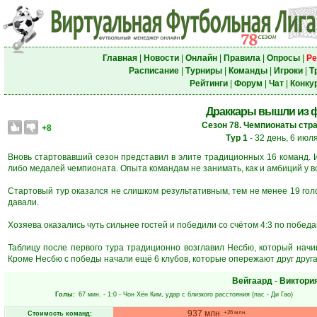
Главная
|
Новости
|
Онлайн
|
Правила
|
Опросы
|
Ре
Расписание
|
Турниры
|
Команды
|
Игроки
|
Т
Рейтинги
|
Форум
|
Чат
|
Конку
Драккары вышли из 
Сезон 78. Чемпионаты стра
+8
Тур 1
- 32 день, 6 июл
Вновь стартовавший сезон представил в элите традиционных 16 команд. И
либо медалей чемпионата. Опыта командам не занимать, как и амбиций у в
Стартовый тур оказался не слишком результативным, тем не менее 19 гол
давали.
Хозяева оказались чуть сильнее гостей и победили со счётом 4:3 по победам
Таблицу после первого тура традиционно возглавил Несбю, который начи
Кроме Несбю с победы начали ещё 6 клубов, которые опережают друг друга 
Вейгаард
-
Виктори
Голы:
67 мин.
- 1:0 -
Чон Хён Ким
, удар с близкого расстояния (пас -
Ди Гао
)
937 млн.
+26 млн.
Стоимость команд: