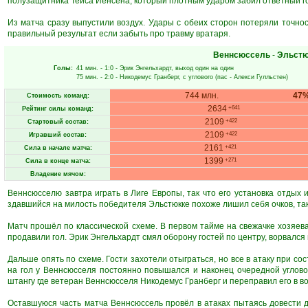
полузащитника Тейса Йенсена, который плотным ударом забил ответный г
Из матча сразу выпустили воздух. Удары с обеих сторон потеряли точнос
правильный результат если забыть про травму вратаря.
Веннсюссель
-
Эльстю
Голы:
41 мин.
- 1:0 -
Эрик Энгельхардт
, выход один на один
75 мин.
- 2:0 -
Никодемус Гранберг
, с углового (пас -
Алекси Гулльстен
)
744 млн.
47
Стоимость команд:
2634
+641
Рейтинг силы команд:
2109
+422
Стартовый состав:
2109
+422
Игравший состав:
2161
+421
Сила в начале матча:
1399
+271
Сила в конце матча:
Владение мячом:
Веннсюсселю завтра играть в Лиге Европы, так что его установка отдых 
здавшийся на милость победителя Эльстюкке похоже лишил себя очков, так
Матч прошёл по классической схеме. В первом тайме на свежачке хозяева
продавили гол. Эрик Энгельхардт смял оборону гостей по центру, ворвался
Дальше опять по схеме. Гости захотели отыграться, но все в атаку при сост
на гол у Веннсюсселя постоянно повышался и наконец очередной углов
штангу где ветеран Веннсюсселя Никодемус Гранберг и переправил его в во
Оставшуюся часть матча Веннсюссель провёл в атаках пытаясь довести д