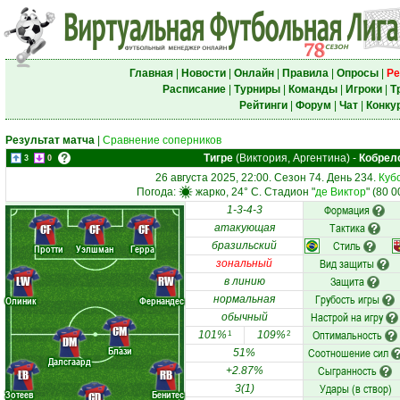
Главная
|
Новости
|
Онлайн
|
Правила
|
Опросы
|
Ре
Расписание
|
Турниры
|
Команды
|
Игроки
|
Т
Рейтинги
|
Форум
|
Чат
|
Конку
Результат матча
|
Сравнение соперников
Тигре
(Виктория, Аргентина)
-
Кобрел
3
0
26 августа 2025, 22:00. Сезон 74. День 234.
Куб
Погода:
жарко, 24° C. Стадион "
де Виктор
" (80 
Формация
1-3-4-3
Тактика
CF
CF
CF
атакующая
Стиль
бразильский
Протти
Уэлшман
Герра
Вид защиты
зональный
LW
RW
Защита
в линию
Грубость игры
нормальная
Олиник
Фернандес
Настрой на игру
обычный
CM
Оптимальность
101%
109%
1
2
DM
Блази
Соотношение сил
51%
Далсгаард
Сыгранность
+2.87%
LB
RB
Удары (в створ)
3(1)
Зотеев
Бенитес
CD