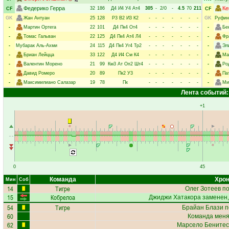
Федерико Герра
Ке
32
186
Д4
И4
У4
Ат4
305
-
2/0
-
4.5
70
211
CF
CF
GK
Жан Антуан
25
128
Р3
В2
И3
К2
-
-
-
-
-
-
-
GK
Руфин
-
Мартин Ортега
22
101
Д4
Пк4
От4
-
-
-
-
-
-
-
-
Бе
-
Томас Гальван
22
125
Д4
Пк4
Ат4
Л4
-
-
-
-
-
-
-
-
Фр
-
Мубарак Аль-Ахми
24
115
Д4
Пк4
Уг4
Тр2
-
-
-
-
-
-
-
-
Эл
-
Бриан Лейцца
33
122
Д4
И4
См
К4
-
-
-
-
-
-
-
-
Ма
-
Валентин Морено
21
99
Км3
Ат
Оп2
Шт4
-
-
-
-
-
-
-
-
Ро
-
Давид Ромеро
20
89
Пк2
У3
-
-
-
-
-
-
-
-
Па
-
Максимилиано Салазар
19
78
Пк
-
-
-
-
-
-
-
-
Ми
Лента событий:
+1
0
45
Команда
Хрон
Мин
Соб
14
Тигре
Олег Зотеев
по
15
Кобрелоа
Джиджи Хатакора
заменен,
54
Тигре
Брайан Блази
п
60
Команда меняе
62
Марсело Бенитес