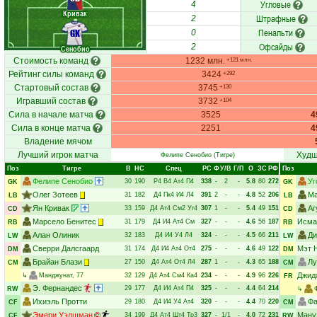
Угловые
4
Кривак
Штрафные
2
Пенальти
GK
0
Офсайды
2
Сенобио
Стоимость команд
1232 млн.
+121 млн.
Рейтинг силы команд
3424
+292
Стартовый состав
3745
+130
Игравший состав
3732
+104
Сила в начале матча
3525
4
Сила в конце матча
2251
4
Владение мячом
Лучший игрок матча
Худш
Фелипе Сенобио
(Тигре)
Поз
Тигре
В
НC
Спец
РC
Ф
У/В
Г/П
О
ЗС
РФ
Поз
Фелипе Сенобио
Уг
30
190
Р4
В4
Ат4
П4
338
-
2
-
5.8
80
272
GK
GK
Олег Зотеев
Ма
31
182
Д4
Пк4
И4
Л4
391
2
-
-
4.8
52
206
LB
LB
Ян Кривак
Аг
33
159
Д4
Ат4
См2
Уг4
307
1
-
-
5.4
49
151
CD
CD
Марсело Бенитес
Исма
31
179
Д4
И4
Ат4
См
327
-
-
-
4.6
56
187
RB
RB
Алан Олиник
Ди
32
183
Д4
И4
У4
Л4
324
-
-
-
4.5
66
211
LW
LW
Сверри Далсгаард
Мэт 
31
174
Д4
И4
Ат4
От4
275
-
-
-
4.6
49
122
DM
DM
Брайан Блази
Лу
27
150
Д4
Ат4
От4
Л4
287
1
-
-
4.3
65
188
CM
CM
Джид
↳
Манджунат
, 77
32
129
Д4
Ат4
См4
Ка4
234
-
-
-
4.9
96
226
FR
Э. Фернандес
29
177
Д4
И4
Ат4
П4
325
-
-
-
4.4
64
214
RW
↳
Ихиэль Протти
Фа
29
180
Д4
И4
У4
Ат4
320
-
-
-
4.4
70
220
CF
CM
Эмери Уэлшман
Ману
34
199
Д4
Ат4
Шт4
Тр3
327
-
1/1
-
4.0
72
231
CF
RW