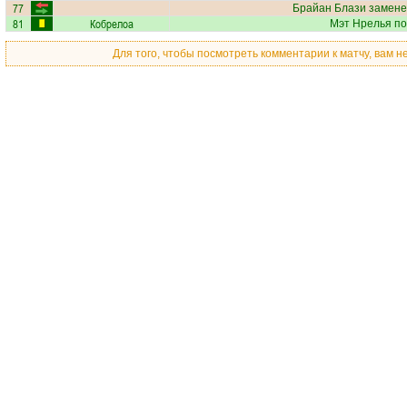
77
Брайан Блази
замене
81
Кобрелоа
Мэт Нрелья
по
Для того, чтобы посмотреть комментарии к матчу, вам 