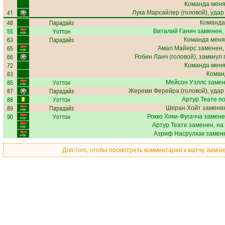
Команда меняе
41
Лука Марсайлер
(головой), удар
48
Парадайз
Команда
55
Уоттон
Виталий Ганич
заменен,
63
Парадайз
Команда меня
65
Амал Майерс
заменен,
66
Робин Ланч
(головой), замкнул 
72
Команда меняе
83
Коман
85
Уоттон
Мейсон Уэллс
замен
87
Парадайз
Жереми Ферейра
(головой), удар
88
Уоттон
Артур Теате
по
89
Парадайз
Шеран Хойт
заменен
90
Уоттон
Рокко Хики-Фугачча
замене
Артур Теате
заменен, на
Азриф Насрулхак
замене
Для того, чтобы посмотреть комментарии к матчу, вам 