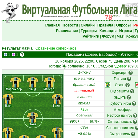
Главная
|
Новости
|
Онлайн
|
Правила
|
Опросы
|
Ре
Расписание
|
Турниры
|
Команды
|
Игроки
|
Т
Рейтинги
|
Форум
|
Чат
|
Конку
Результат матча
|
Сравнение соперников
Парадайз
(Довер, Барбадос)
-
Уоттон
(Г
1
1
10 ноября 2025, 22:00. Сезон 75. День 208. Ч
Погода:
солнечно, 18° C. Стадион "
Довер
" (69 
Формация
1-4-3-3
Тактика
все в атаку
CF
CF
CF
Стиль
бразильский
Марсайлер
Чанд
Майерс
Вид защиты
зональный
Защита
в линию
LW
RW
Грубость игры
грубая
Ланч
Трим
Атмосфера
+1%
Настрой на игру
обычный
CM
Оптимальность
99%
80%
1
2
Хойт
Соотношение сил
63%
LB
RB
Сыгранность
+8.69%