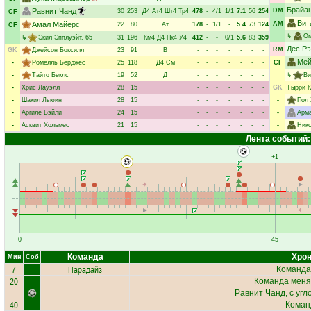
Брайа
Равнит Чанд
DM
30
253
Д4
Ат4
Шт4
Тр4
478
-
4/1
1/1
7.1
56
254
CF
Вит
Амал Майерс
AM
22
80
Ат
178
-
1/1
-
5.4
73
124
CF
↳
Ом
↳
Экил Эпплуэйт
, 65
31
196
Км4
Д4
Пк4
У4
412
-
-
0/1
5.6
83
359
Дес Р
RM
GK
Джейсон Боксилл
23
91
В
-
-
-
-
-
-
-
Мей
-
Ромелль Бёрджес
25
118
Д4
См
-
-
-
-
-
-
-
CF
-
Тайто Беклс
19
52
Д
-
-
-
-
-
-
-
↳
Ви
-
Хрис Лауэлл
28
15
-
-
-
-
-
-
-
GK
Тырри К
-
Шакил Льюин
28
15
-
-
-
-
-
-
-
-
Пол 
-
Аргиле Бэйли
24
15
-
-
-
-
-
-
-
-
Арма
-
Асквит Хольмес
21
15
-
-
-
-
-
-
-
-
Никс
Лента событий:
+1
0
45
Команда
Хрон
Мин
Соб
7
Парадайз
Команда
20
Команда меня
Равнит Чанд
, с угл
40
Коман