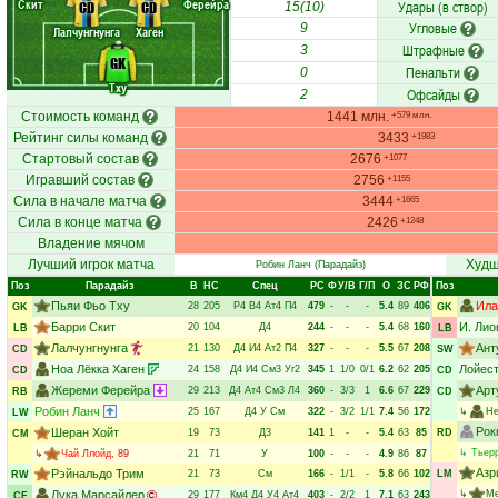
Скит
Ферейра
Удары (в створ)
CD
CD
15(10)
Угловые
9
Лалчунгнунга
Хаген
Штрафные
3
GK
Пенальти
0
Тху
Офсайды
2
Стоимость команд
1441 млн.
+579 млн.
Рейтинг силы команд
3433
+1983
Стартовый состав
2676
+1077
Игравший состав
2756
+1155
Сила в начале матча
3444
+1665
Сила в конце матча
2426
+1248
Владение мячом
Лучший игрок матча
Худш
Робин Ланч
(Парадайз)
Поз
Парадайз
В
НC
Спец
РC
Ф
У/В
Г/П
О
ЗС
РФ
Поз
Пьяи Фьо Тху
Ила
28
205
Р4
В4
Ат4
П4
479
-
-
-
5.4
89
406
GK
GK
Барри Скит
И. Лио
20
104
Д4
244
-
-
-
5.4
68
160
LB
LB
Лалчунгнунга
Ант
21
130
Д4
И4
Ат2
П4
327
-
-
-
5.5
67
208
CD
SW
Ноа Лёкка Хаген
Лойест
24
158
Д4
И4
См3
Уг2
345
1
1/0
0/1
6.2
62
205
CD
CD
Жереми Ферейра
Арт
29
213
Д4
Ат4
См3
Л4
360
-
3/3
1
6.6
67
229
RB
CD
Робин Ланч
25
167
Д4
У
См
322
-
3/2
1/1
7.4
56
172
↳
Не
LW
Рок
Шеран Хойт
19
73
Д3
141
1
-
-
5.4
63
85
RD
CM
↳
Тьерр
↳
Чай Ллойд
, 89
21
71
У
100
-
-
-
4.9
86
87
Азр
Рэйнальдо Трим
21
73
См
166
-
1/1
-
5.8
66
102
LM
RW
Лука Марсайлер
↳
Ме
29
177
Км4
Д4
У4
Ат4
403
-
2/2
1
7.1
63
243
CF