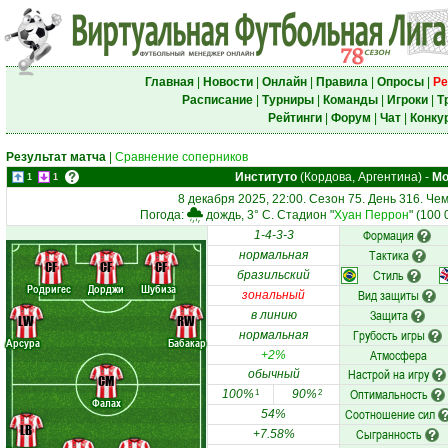
Главная
|
Новости
|
Онлайн
|
Правила
|
Опросы
|
Ре
Расписание
|
Турниры
|
Команды
|
Игроки
|
Т
Рейтинги
|
Форум
|
Чат
|
Конку
Результат матча
|
Сравнение соперников
Институто
(Кордова, Аргентина)
-
Мо
1
1
8 декабря 2025, 22:00. Сезон 75. День 316. Че
Погода:
дождь, 3° C. Стадион "
Хуан Перрон
" (100
Формация
1-4-3-3
Тактика
нормальная
CF
CF
CF
Стиль
бразильский
Родригес
Дорджи
Шубиза
Вид защиты
зональный
Защита
в линию
LW
RW
Грубость игры
нормальная
Арсура
Бабакар
Атмосфера
+2%
Настрой на игру
обычный
CM
Оптимальность
100%
90%
1
2
Фалах
Соотношение сил
54%
LB
Сыгранность
+7.58%