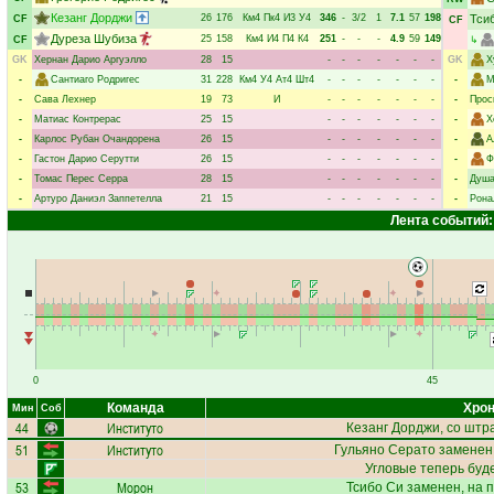
Кезанг Дорджи
26
176
Км4
Пк4
И3
У4
346
-
3/2
1
7.1
57
198
Тси
CF
CF
Дуреза Шубиза
25
158
Км4
И4
П4
К4
251
-
-
-
4.9
59
149
CF
↳
GK
Хернан Дарио Аргуэлло
28
15
-
-
-
-
-
-
-
GK
Х
-
Сантиаго Родригес
31
228
Км4
У4
Ат4
Шт4
-
-
-
-
-
-
-
-
М
-
Сава Лехнер
19
73
И
-
-
-
-
-
-
-
-
Прос
-
Матиас Контрерас
25
15
-
-
-
-
-
-
-
-
Х
-
Карлос Рубан Очандорена
26
15
-
-
-
-
-
-
-
-
А
-
Гастон Дарио Серутти
26
15
-
-
-
-
-
-
-
-
Ф
-
Томас Перес Серра
28
15
-
-
-
-
-
-
-
-
Душа
-
Артуро Даниэл Заппетелла
21
15
-
-
-
-
-
-
-
-
Рона
Лента событий:
0
45
Команда
Хрон
Мин
Соб
44
Институто
Кезанг Дорджи
, со штр
51
Институто
Гульяно Серато
заменен,
Угловые теперь буд
53
Морон
Тсибо Си
заменен, на 