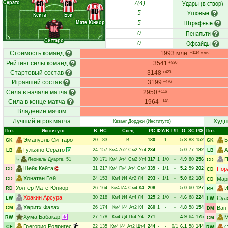
Серато
Удары (в створ)
CD
CD
7(4)
RD
Угловые
5
Кейта
Бэй
Мате-Юниор
Штрафные
5
GK
Пенальти
0
Ситтаро
Офсайды
0
Стоимость команд
1993 млн.
+1114 млн.
Рейтинг силы команд
3541
+930
Стартовый состав
3148
+423
Игравший состав
3199
+476
Сила в начале матча
2950
+116
Сила в конце матча
1964
+148
Владение мячом
Лучший игрок матча
Худш
Кезанг Дорджи
(Институто)
Поз
Институто
В
НC
Спец
РC
Ф
У/В
Г/П
О
ЗС
РФ
Поз
Эмануэль Ситтаро
Б
20
83
В
180
-
1
-
5.8
83
152
GK
GK
Гульяно Серато
А
24
157
Км4
Ат2
См2
Уг4
234
-
-
-
5.0
77
182
LB
LB
П
↳
Леонель Дуарте
, 51
30
171
Км4
Ат4
См2
Уг4
317
1
1/0
-
4.9
80
256
CD
Шейк Кейта
31
217
Км4
Пк4
Ат4
См4
339
-
1/1
-
5.2
59
202
Пор
CD
CD
Хонатан Бэй
24
153
Км4
И4
Ат2
Л4
293
-
1/1
-
5.0
62
184
Мар
CD
CD
Уолтер Мате-Юниор
26
164
Км4
И4
См4
К4
208
-
-
-
5.0
60
127
И
RD
RB
Хоакин Арсура
30
218
Км4
И4
Ат4
Л4
325
2
1/0
-
4.6
68
224
Суа
LW
LW
Харитх Фалах
26
174
Км4
И4
Ат2
К4
260
1
-
-
4.8
58
154
Ван
CM
DM
Хума Бабакар
27
178
Км4
Д4
Пк4
У4
271
-
-
-
4.9
64
175
М
RW
CM
Грегорио Родригес
22
135
Км4
И4
Ат2
Шт4
244
-
-
0/1
6.1
58
144
С
CF
RW