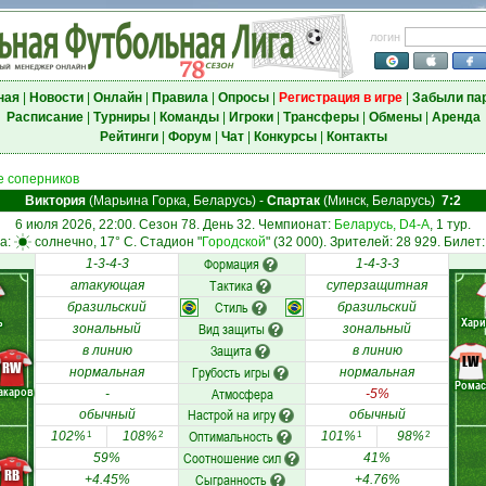
логин
ная
|
Новости
|
Онлайн
|
Правила
|
Опросы
|
Регистрация в игре
|
Забыли па
Расписание
|
Турниры
|
Команды
|
Игроки
|
Трансферы
|
Обмены
|
Аренда
Рейтинги
|
Форум
|
Чат
|
Конкурсы
|
Контакты
 соперников
Виктория
(Марьина Горка, Беларусь)
-
Спартак
(Минск, Беларусь)
7:2
6 июля 2026, 22:00. Сезон 78. День 32. Чемпионат:
Беларусь, D4-A
, 1 тур.
а:
солнечно, 17° C. Стадион "
Городской
" (32 000). Зрителей: 28 929. Билет:
Формация
1-3-4-3
1-4-3-3
Тактика
атакующая
суперзащитная
Стиль
бразильский
бразильский
ь
Хари
Вид защиты
зональный
зональный
Защита
в линию
в линию
LW
RW
Грубость игры
нормальная
нормальная
Ромас
акаров
Атмосфера
-
-5%
Настрой на игру
обычный
обычный
Оптимальность
102%
108%
101%
98%
1
2
1
2
Соотношение сил
59%
41%
RB
Сыгранность
+4.45%
+4.76%