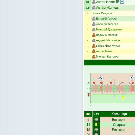
Антон Новик
CF
Артём Жолудь
CF
GK
Орман Самуель
-
Виталий Плиско
-
Алексей Киселев
-
Николай Довыденко
-
Вадим Мигаленя
-
Андрей Михальчук
-
Йонас Нгол Мукун
-
Антон Кийко
-
Михаил Костенко
0
Команда
Мин
Соб
5
Виктория
14
Спартак
18
Виктория
29