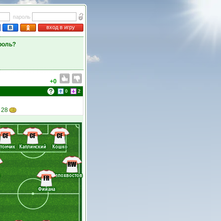
пароль
вход в игру
роль?
+0
0
2
 28
CF
CF
CF
тончик
Каплинский
Кошко
RW
Белохвостов
FR
Фийана