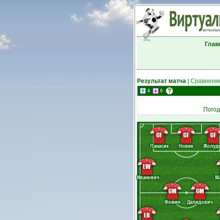
Глав
Результат матча
|
Сравнение
4
0
Погод
CF
CF
CF
Панасик
Новик
Жолуд
LW
Иванович
М
CM
CM
Фомин
Далидович
LB