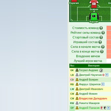
Наумчик
Ш
CD
Боярин
GK
Андоме
Стоимость команд
Рейтинг силы команд
Стартовый состав
Игравший состав
Сила в начале матча
Сила в конце матча
Владение мячом
Лучший игрок матча
Поз
Виктория
Гесрил Андоме
GK
Дмитрий Наумчик
LB
Андрей Боярин
CD
Фаррух Шарипов
RB
Дмитрий Иванович
LW
Андрей Фомин
CM
Владислав Далидович
CM
Никита Макаров
RW
Андрей Панасик
CF