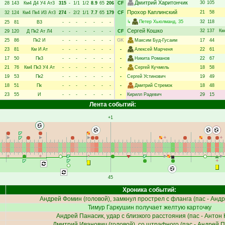
Дмитрий Харитончик
30
105
28
143
Км4
Д4
У4
Ат3
315
-
1/1
1/2
8.9
65
206
CF
Прохор Каплинский
21
58
32
124
Км4
Пк4
И3
Ат3
274
-
2/2
1/1
7.7
65
179
CF
↳
Петер Хьюлманд
, 35
32
118
25
81
В3
-
-
-
-
-
-
-
Сергей Кошко
32
137
Км
29
120
Д
Пк2
Ат
Л4
-
-
-
-
-
-
-
CF
25
86
Пк2
И
-
-
-
-
-
-
-
GK
Максим Буд-Гусаим
17
44
23
81
Км
И
Ат
-
-
-
-
-
-
-
-
Алексей Марченя
22
61
17
50
Пк3
-
-
-
-
-
-
-
-
Никита Романов
22
67
21
76
Км4
Пк3
У4
Ат
-
-
-
-
-
-
-
-
Сергей Кучмель
18
58
19
53
Пк2
-
-
-
-
-
-
-
-
Сергей Устинович
19
49
18
51
Пк
-
-
-
-
-
-
-
-
Дмитрий Стремок
18
48
23
55
И
-
-
-
-
-
-
-
-
Кирилл Радевич
29
15
Лента событий:
+1
45
Хроника событий:
Андрей Фомин
(головой), замкнул прострел с фланга (пас -
Андр
Тимур Гаркушин
получает желтую карточку
Андрей Панасик
, удар с близкого расстояния (пас -
Антон 
Дмитрий Иванович
(головой), со штрафного (пас -
Андрей П