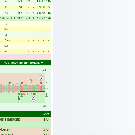
Ат
143
-
3/2
-
3.6
71
110
К
96
-
-
-
3.9
88
85
У3
157
-
2/0
0/1
4.8
68
116
4
Д4
У4
Ат4
167
1
4/1
1
4.4
72
126
В
-
-
-
-
-
-
-
Оп
-
-
-
-
-
-
-
И
-
-
-
-
-
-
-
Д
У
Ат
-
-
-
-
-
-
-
Км
-
-
-
-
-
-
-
Ат
-
-
-
-
-
-
-
-
-
-
-
-
-
-
соотношение сил команд
+2
90
Счёт
ей Панасик
)
1:0
Новик
)
2:0
анасик
)
3:0