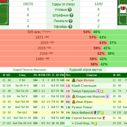
арипов
Удары (в створ)
18(15)
12(6)
LD
Угловые
5
6
Штрафные
Стрел
6
2
Пенальти
1
0
Офсайды
4
2
505 млн.
54%
46%
+71 млн.
1871
57%
43%
+466
2015
63%
37%
+820
2015
59%
41%
+641
2334
62%
38%
+891
1480
58%
42%
+388
58%
42%
Худший игрок матча
Андрей Панасик
(Виктория)
В
НC
Спец
РC
Ф
У/В
Г/П
О
ЗС
РФ
Поз
Спартак
В
НC
Ларк Фэлзон
22
88
Р
В4
184
-
6
2
4.9
78
145
21
93
Р
GK
Юрий Стрельцов
32
104
Км
И3
Ат
К
182
-
1/1
-
6.2
60
111
20
60
LD
Тимур Гаркушин
22
86
Пк3
Оп
Л4
163
2
1/1
-
5.7
55
91
21
74
CD
Владислав Морозов
31
104
Км
Пк2
К
183
-
1/1
-
5.6
60
111
20
89
CD
Иван Юрин
19
62
Км2
Пк4
И4
154
-
4/2
1/1
7.9
61
95
19
49
RD
Рузмат Ромас
24
94
Км4
Пк2
И2
167
-
1/1
1
6.8
57
96
32
118
Км
LW
Киси Фийана
19
62
Пк4
Шт2
144
-
-
-
4.8
54
78
34
139
Д4
FR
Сергей Белохвостов
31
112
Км3
Пк4
Ат
Л4
233
-
1/1
-
5.8
63
147
21
64
RW
27
162
Км4
Пк4
И4
Ат4
336
-
6/5
3/2
10
66
223
↳
Сохиб Ваар
, 30
33
129
К