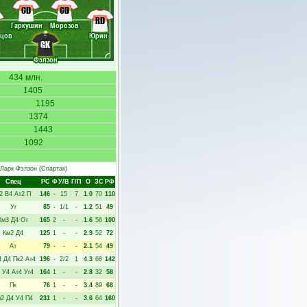
CD
CD
RD
Гаркушин
Морозов
ьцов
Юрин
GK
Фэлзон
434 млн.
1405
1195
1374
1443
1092
Ларк Фэлзон
(Спартак)
Спец
РC
Ф
У/В
Г/П
О
ЗС
РФ
2
В4
Ат2
П
146
-
15
7
1.0
70
110
Уг
85
-
1/1
-
1.2
51
49
Км3
Д4
От
165
2
-
-
1.6
56
100
Км2
Д4
125
1
-
-
2.9
52
72
Ат
79
-
-
-
2.1
54
49
4
Д4
Пк2
Ат4
196
-
2/2
1
4.3
68
142
У4
Ат4
Уг4
164
1
-
-
2.8
32
58
Пк
76
1
-
-
3.4
89
68
м2
Д4
У4
П4
231
1
-
-
3.6
64
160