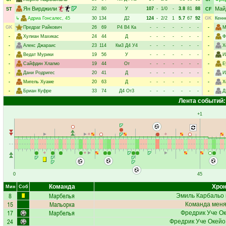
Ян Вирджили
Май
22
80
У
107
-
1/0
-
3.8
81
88
ST
CF
↳
Адриа Гонсалес
, 45
30
134
Д2
124
-
2/2
1
5.7
67
92
GK
Кенн
GK
Предраг Райкович
26
69
Р4
В4
Ка
-
-
-
-
-
-
-
-
М
-
Хулиан Махикас
24
44
Д
-
-
-
-
-
-
-
-
Ф
-
Алекс Джараис
23
114
Км3
Д4
У4
-
-
-
-
-
-
-
-
Х
-
Ведат Мурики
19
56
У
-
-
-
-
-
-
-
-
И
-
Сайфдин Хлагмо
19
44
От
-
-
-
-
-
-
-
-
Е
-
Дани Родригес
20
41
Д
-
-
-
-
-
-
-
-
И
-
Мигель Хуаме
20
63
Д
-
-
-
-
-
-
-
-
Х
-
Бриан Куфре
33
74
Д4
От3
-
-
-
-
-
-
-
-
Д
Лента событий:
+1
0
45
Команда
Хрон
Мин
Соб
8
Марбелья
Эмиль Карбальо
15
Мальорка
Команда меняе
17
Марбелья
Фредрик Уче О
24
Фредрик Уче Окейо