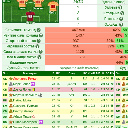
Лопес
Удары (в створ)
CD
CD
14(11)
RD
Угловые
5
Лопес
Вальент
Мойя
Штрафные
2
GK
Пенальти
0
Роман
Офсайды
7
Стоимость команд
467 млн.
42%
58
Рейтинг силы команд
1437
43%
5
Стартовый состав
937
39%
61%
Игравший состав
956
39%
61%
Сила в начале матча
1125
43%
5
Сила в конце матча
761
46%
Владение мячом
44%
Лучший игрок матча
Худш
Фредрик Уче Окейо
(Марбелья)
Поз
Мальорка
В
НC
Спец
РC
Ф
У/В
Г/П
О
ЗС
РФ
Поз
Леонардо Роман
Д
22
66
В
114
-
13
6
1.0
70
88
GK
GK
Марк Лопес
Л
23
82
Д4
От4
135
-
1/1
-
2.9
54
79
LB
LD
Дэвид Лопес
А
21
50
Д
67
1
1/0
-
2.3
56
43
CD
CD
Мартин Вальент
Эми
21
85
От4
106
1
-
-
2.8
56
66
CD
RD
Пабло Мойя
А
22
57
От
91
1
1/1
1
4.3
51
52
RD
LM
Самуэль Гусман
А
22
60
От
82
1
2/2
-
3.2
63
58
LM
DM
Виктор Лазаро
Г
25
58
Д3
128
-
-
-
2.8
64
89
CM
DM
Абдон Пратс
М
24
68
У
102
-
1/1
1
3.9
59
67
AM
AM
Омар Маскарель
Л
20
66
Д
108
-
3/3
0/1
3.7
55
65
RM
RM
Хорхе Карвахаль
Фре
20
54
Км
Д4
И2
84
-
2/1
-
4.0
66
63
CF
CF