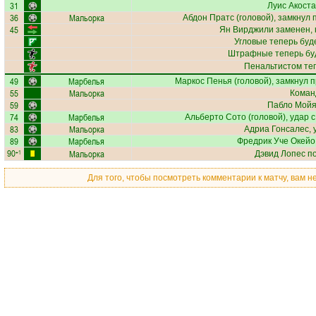
31
Луис Акоста
36
Мальорка
Абдон Пратс
(головой), замкнул 
45
Ян Вирджили
заменен, 
Угловые теперь буд
Штрафные теперь бу
Пенальтистом те
49
Марбелья
Маркос Пенья
(головой), замкнул п
55
Мальорка
Коман
59
Пабло Мой
74
Марбелья
Альберто Сото
(головой), удар с
83
Мальорка
Адриа Гонсалес
,
89
Марбелья
Фредрик Уче Окейо
90
Мальорка
+1
Дэвид Лопес
по
Для того, чтобы посмотреть комментарии к матчу, вам 