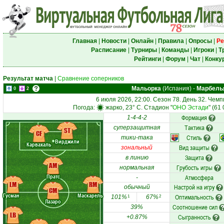
Главная
|
Новости
|
Онлайн
|
Правила
|
Опросы
|
Ре
Расписание
|
Турниры
|
Команды
|
Игроки
|
Т
Рейтинги
|
Форум
|
Чат
|
Конку
Результат матча
|
Сравнение соперников
Мальорка
(Испания)
-
Марбель
0
2
6 июля 2026, 22:00. Сезон 78. День 32. Чем
Погода:
жарко, 23° C. Стадион "
ОНО Эстади
" (61
Формация
1-4-4-2
Тактика
суперзащитная
ST
CF
Стиль
тики-така
Вирджили
Карвахаль
Вид защиты
зональный
Защита
в линию
AM
Грубость игры
нормальная
Пратс
Атмосфера
-
LM
RM
Настрой на игру
обычный
CM
Гусман
Маскарель
Оптимальность
101%
67%
1
2
Лазаро
Соотношение сил
39%
LB
Сыгранность
+0.87%