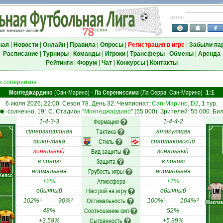
логин
ная
|
Новости
|
Онлайн
|
Правила
|
Опросы
|
Регистрация в игре
|
Забыли па
Расписание
|
Турниры
|
Команды
|
Игроки
|
Трансферы
|
Обмены
|
Аренда
Рейтинги
|
Форум
|
Чат
|
Конкурсы
|
Контакты
 соперников
Монтеджардино
(Сан-Марино)
Ла Серениссима
(Ла Серра, Сан-Марино)
-
1:1
6 июля 2026, 22:00. Сезон 78. День 32. Чемпионат:
Сан-Марино, D2
, 1 тур.
солнечно, 19° C. Стадион "
Монтеджардино
" (55 000). Зрителей: 55 000. Бил
Формация
1-4-3-3
1-4-4-2
Тактика
суперзащитная
атакующая
Стиль
тики-така
спартаковский
Вид защиты
зональный
зональный
Защита
в линию
в линию
RW
Грубость игры
нормальная
нормальная
Келсо
Атмосфера
+2%
+1%
Настрой на игру
LM
обычный
обычный
Оптимальность
102%
90%
100%
104%
1
2
1
2
Махла
Соотношение сил
48%
52%
RB
Сыгранность
+3.58%
+5.99%