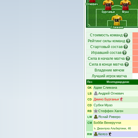
Огневич
CD
CD
Бурганьи
Муаз
GK
Слимана
Стоимость команд
Рейтинг силы команд
Стартовый состав
Игравший состав
Сила в начале матча
Сила в конце матча
Владение мячом
Лучший игрок матча
Поз
Монтеджардино
Адам Слимана
GK
Андрей Огневич
LB
Джино Бурганьи
CD
Субхи Муаз
CD
Стеффен Хаген
RB
Яснай Риверо
LW
Бобби Венеруччи
CM
↳
Джанлука Альбертини
, 46
Келсо
RW