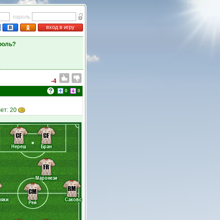
пароль
вход в игру
роль?
-4
0
0
ет: 20
CF
CF
Нереш
Бран
FR
Маронези
RM
CM
мяки
Саковс
Рей