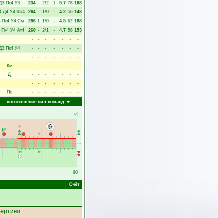
Д3
Пк4
У3
234
-
2/2
1
5.7
78
188
4
Д4
У4
Шт4
264
-
1/0
-
4.2
56
148
4
Пк4
У4
См
296
1
1/0
-
4.5
62
188
Пк4
У4
Ат4
260
-
2/1
-
4.7
58
153
-
-
-
-
-
-
-
Д3
Пк4
У4
-
-
-
-
-
-
-
-
-
-
-
-
-
-
Км
-
-
-
-
-
-
-
Д
-
-
-
-
-
-
-
-
-
-
-
-
-
-
Пк
-
-
-
-
-
-
-
соотношение сил команд
+4
90
Счёт
бертини