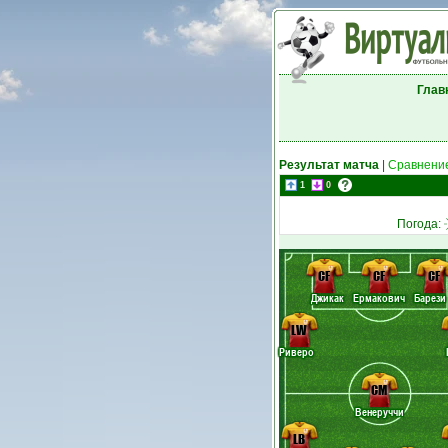
Глав
Результат матча
|
Сравнение
1
0
Погода:
CF
CF
CF
Джикак
Ермакович
Барези
LW
Риверо
CM
Венеруччи
LB