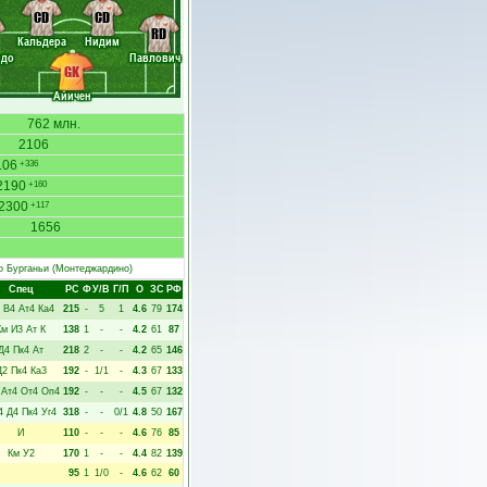
CD
CD
RD
Кальдера
Нидим
идо
Павлович
GK
Айичен
762 млн.
2106
106
+336
2190
+160
2300
+117
1656
о Бурганьи
(Монтеджардино)
Спец
РC
Ф
У/В
Г/П
О
ЗС
РФ
В4
Ат4
Ка4
215
-
5
1
4.6
79
174
Км
И3
Ат
К
138
1
-
-
4.2
61
87
Д4
Пк4
Ат
218
2
-
-
4.2
65
146
Д2
Пк4
Ка3
192
-
1/1
-
4.3
67
133
Ат4
От4
Оп4
192
-
-
-
4.5
67
132
4
Д4
Пк4
Уг4
318
-
-
0/1
4.8
50
167
И
110
-
-
-
4.6
76
85
Км
У2
170
1
-
-
4.4
82
139
95
1
1/0
-
4.6
62
60