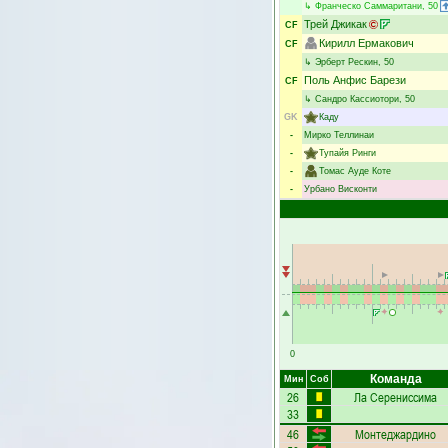
↳
Франческо Саммаритани
, 50
Трей Джикак
CF
Кирилл Ермакович
CF
↳
Эрберт Рескин
, 50
Поль Анфис Барези
CF
↳
Сандро Кассиотори
, 50
GK
Каду
-
Мирко Теллинаи
-
Тупайя Ринги
-
Томас Ауде Коте
-
Урбано Висконти
0
Команда
Мин
Соб
26
Ла Серениссима
33
46
Монтеджардино