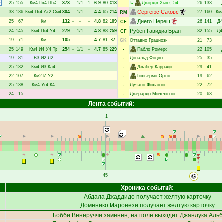
25
155
Км4
Пк4
Шт4
373
-
1/1
1
6.9
80
313
↳
Джордж Хьюз
, 54
26
133
Сергеюс Саковс
33
136
Км4
Пк4
Ат2
См4
304
-
1/1
-
4.4
65
214
27
160
Км
RM
Диего Нереш
25
67
Км
132
-
-
-
4.8
82
109
26
141
Д
CF
Рубен Гавидиа Бран
24
145
Км4
Пк4
У4
279
-
1/1
-
4.8
88
259
32
155
Д4
CF
19
71
Км
105
-
-
-
4.7
81
87
GK
Оттавио Грациози
21
73
25
149
Км4
И4
У4
Тр
254
-
1/1
-
4.7
85
229
-
Пабло Ромеро
22
105
19
81
В3
И2
Л2
-
-
-
-
-
-
-
-
Дональд Фоццо
25
35
25
132
Км4
И3
Ка4
-
-
-
-
-
-
-
-
Джабер Карради
29
41
22
107
Км2
И
У2
-
-
-
-
-
-
-
-
Гильермо Ортис
19
62
25
138
Км4
Уг4
К4
-
-
-
-
-
-
-
-
Лучано Филанти
22
72
24
15
-
-
-
-
-
-
-
-
Джерардо Мичелотти
20
63
Лента событий:
+1
45
Хроника событий:
Абдала Джаддидо
получает желтую карточку
Доменико Маронези
получает желтую карточку
Бобби Венеруччи
заменен, на поле выходит
Джанлука Аль