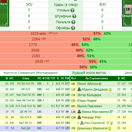
Хаген
Удары (в створ)
5(5)
8(4)
LD
Угловые
5
6
Штрафные
Джадд
6
2
Пенальти
0
0
Офсайды
3
1
1029 млн.
57%
43%
+267 млн.
2264
52%
48%
+158
1770
46%
54%
2
2030
48%
52%
2183
49%
51%
2035
55%
45%
+379
50%
50%
Худший игрок матча
Франческо Саммаритани
(Монтеджардино)
Джин
В
НC
Спец
РC
Ф
У/В
Г/П
О
ЗС
РФ
Поз
Ла Серениссима
В
НC
Пехит Айичен
25
159
Р4
В4
Ат4
П4
331
-
4
1
4.3
78
277
27
147
Р4
GK
Абдала Джаддидо
29
114
И4
Ат2
192
-
1/1
-
4.8
47
101
23
98
LD
Эктор Кальдера
25
147
Км4
Пк4
П2
Л4
260
1
-
-
4.0
49
139
23
104
CD
Юара Нидим
25
145
Км4
И4
От4
К4
230
1
-
-
4.0
50
126
22
98
CD
Матея Павлович
33
139
Ат3
См3
От4
Тр
167
-
-
0/1
5.7
56
107
28
145
Пк4
RD
Миика Махламяки
19
70
Д4
И4
У4
131
-
-
-
4.1
59
88
27
138
Км
LM
Рикарду Рей
22
94
Км
Ат2
К
169
-
-
-
4.8
78
133
19
62
CM
22
108
Км2
И2
От
200
-
-
-
4.6
82
182
↳
Илья Подгорный
, 57
23
104
Доменико Маронези
17
54
Км3
Д4
161
-
-
-
4.7
79
129
20
44
FR