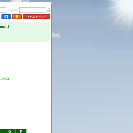
пароль
вход в игру
роль?
стика
О
Р