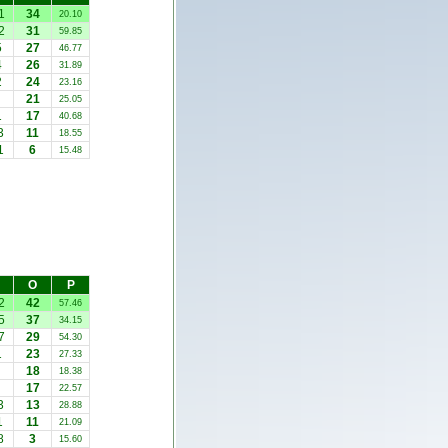
1
34
20.10
2
31
59.85
5
27
46.77
4
26
31.89
2
24
23.16
21
25.05
1
17
40.68
3
11
18.55
1
6
15.48
О
Р
2
42
57.46
5
37
34.15
7
29
54.30
1
23
27.33
18
18.38
17
22.57
3
13
28.88
1
11
21.09
8
3
15.60