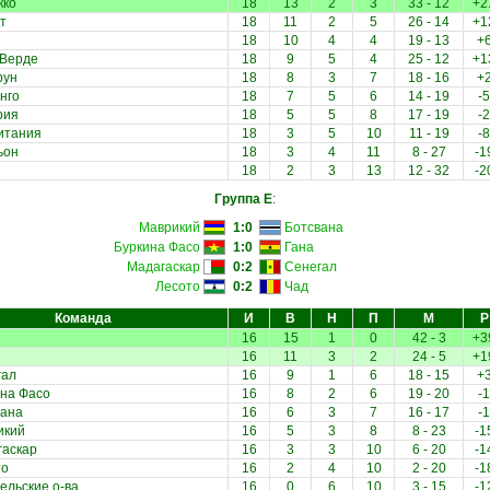
кко
18
13
2
3
33 - 12
+2
т
18
11
2
5
26 - 14
+1
18
10
4
4
19 - 13
+
-Верде
18
9
5
4
25 - 12
+1
рун
18
8
3
7
18 - 16
+
нго
18
7
5
6
14 - 19
-5
рия
18
5
5
8
17 - 19
-2
итания
18
3
5
10
11 - 19
-8
ьон
18
3
4
11
8 - 27
-1
18
2
3
13
12 - 32
-2
Группа E
:
Маврикий
1:0
Ботсвана
Буркина Фасо
1:0
Гана
Мадагаскар
0:2
Сенегал
Лесото
0:2
Чад
Команда
И
В
Н
П
М
Р
16
15
1
0
42 - 3
+3
16
11
3
2
24 - 5
+1
гал
16
9
1
6
18 - 15
+
на Фасо
16
8
2
6
19 - 20
-1
вана
16
6
3
7
16 - 17
-1
икий
16
5
3
8
8 - 23
-1
гаскар
16
3
3
10
6 - 20
-1
то
16
2
4
10
2 - 20
-1
льские о-ва
16
0
6
10
3 - 15
-1