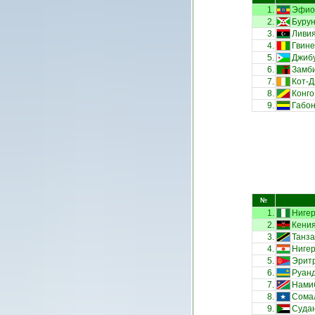
1.
Эфио
2.
Буру
3.
Ливи
4.
Гвин
5.
Джиб
6.
Замб
7.
Кот-Д
8.
Конго
9.
Габо
№
1.
Ниге
2.
Кени
3.
Танз
4.
Ниге
5.
Эрит
6.
Руан
7.
Нами
8.
Сома
9.
Суда