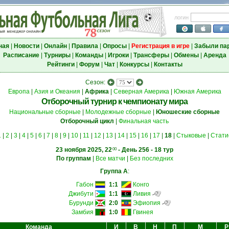
логин
ная
|
Новости
|
Онлайн
|
Правила
|
Опросы
|
Регистрация в игре
|
Забыли па
Расписание
|
Турниры
|
Команды
|
Игроки
|
Трансферы
|
Обмены
|
Аренда
Рейтинги
|
Форум
|
Чат
|
Конкурсы
|
Контакты
Сезон:
Европа
|
Азия и Океания
|
Африка
|
Северная Америка
|
Южная Америка
Отборочный турнир к чемпионату мира
Национальные сборные
|
Молодежные сборные
|
Юношеские сборные
Отборочный цикл
|
Финальная часть
1
|
2
|
3
|
4
|
5
|
6
|
7
|
8
|
9
|
10
|
11
|
12
|
13
|
14
|
15
|
16
|
17
|
18
|
Стыковые
|
Стати
23 ноября 2025, 22
- День 256 - 18 тур
00
По группам
|
Все матчи
|
Без последних
Группа A
:
Габон
1:1
Конго
Джибути
1:1
Ливия
Бурунди
2:0
Эфиопия
Замбия
1:0
Гвинея
Команда
И
В
Н
П
М
Р