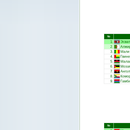
№
1.
Эсва
2.
Алжи
3.
Мали
4.
Гвине
5.
Мала
6.
Моза
7.
Анго
8.
Комор
9.
Гамб
№