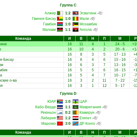
Группа C
:
Алжир
1:2
Эсватини
Гвинея-Бисау
1:0
Мали
Гамбия
1:0
Мозамбик
Малави
1:1
Ангола
Команда
И
В
Н
П
М
Р
тини
16
11
4
1
24 - 5
+1
р
16
10
4
2
20 - 6
+1
16
8
3
5
17 - 13
+
я-Бисау
16
6
4
6
15 - 16
-1
ви
16
6
3
7
13 - 16
-3
мбик
16
5
5
6
16 - 15
+
ла
16
5
4
7
10 - 17
-7
ские о-ва
16
3
2
11
7 - 22
-1
ия
16
3
1
12
5 - 17
-1
Группа D
:
ЮАР
1:0
ЦАР
Кабо-Верде
1:1
Мавритания
Реюньон
0:2
Камерун
Либерия
1:2
Египет
Марокко
3:0
ДР Конго
Команда
И
В
Н
П
М
Р