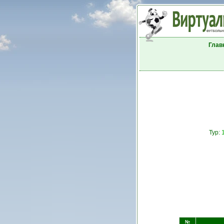
Глав
Тур:
№