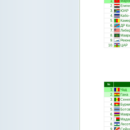
1.
Маро
2.
Египе
3.
ЮАР
4.
Кабо
5.
Каме
6.
ДР Ко
7.
Либе
8.
Мавр
9.
Реюн
10.
ЦАР
№
1.
Чад
2.
Гана
3.
Сене
4.
Бурки
5.
Ботс
6.
Мавр
7.
Мада
8.
Лесо
9.
Сейше