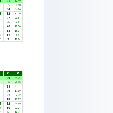
1
41
63.49
2
35
53.98
6
34
44.00
3
32
12.26
2
27
30.84
26
24.01
20
22.70
14
16.34
9
13
9.85
0
9
18.84
О
Р
9
46
44.75
9
36
70.85
3
28
27.77
26
17.99
21
34.72
5
18
20.87
4
12
29.69
8
10
23.37
2
6
12.71