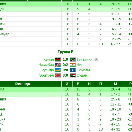
пия
16
11
1
4
20 - 9
+1
нди
16
9
4
3
21 - 9
+1
я
16
7
6
3
16 - 11
+
ея
16
8
2
6
19 - 15
+
ути
16
6
6
4
11 - 9
+
ия
16
6
3
7
16 - 17
-1
ивуар
16
4
5
7
15 - 14
+
16
2
5
9
12 - 25
-1
н
16
0
6
10
6 - 27
-2
Группа B
:
Кения
1:0
Танзания
Намибия
0:2
Нигер
Руанда
0:0
Сомали
Эритрея
3:0
Судан
Команда
И
В
Н
П
М
Р
рия
16
13
3
0
26 - 4
+2
я
16
11
4
1
17 - 2
+1
ания
16
8
5
3
25 - 8
+1
р
16
6
5
5
12 - 11
+
рея
16
4
6
6
10 - 10
0
да
16
3
8
5
4 - 7
-3
бия
16
3
4
9
10 - 23
-1
ли
16
1
8
7
4 - 15
-1
н
16
0
3
13
4 - 32
-2