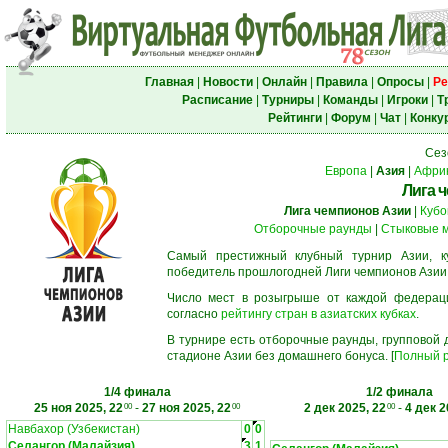
Главная
|
Новости
|
Онлайн
|
Правила
|
Опросы
|
Ре
Расписание
|
Турниры
|
Команды
|
Игроки
|
Т
Рейтинги
|
Форум
|
Чат
|
Конку
Сез
Европа
|
Азия
|
Афри
Лига 
Лига чемпионов Азии
|
Кубо
Отборочные раунды
|
Стыковые 
Самый престижный клубный турнир Азии, к
победитель прошлогодней Лиги чемпионов Азии
Число мест в розыгрыше от каждой федерац
согласно
рейтингу стран в азиатских кубках
.
В турнире есть отборочные раунды, групповой
стадионе Азии без домашнего бонуса. [
Полный р
1/4 финала
1/2 финала
25 ноя 2025, 22
-
27 ноя 2025, 22
2 дек 2025, 22
-
4 дек 2
00
00
00
Навбахор (Узбекистан)
0
0
Селангор (Малайзия)
3
1