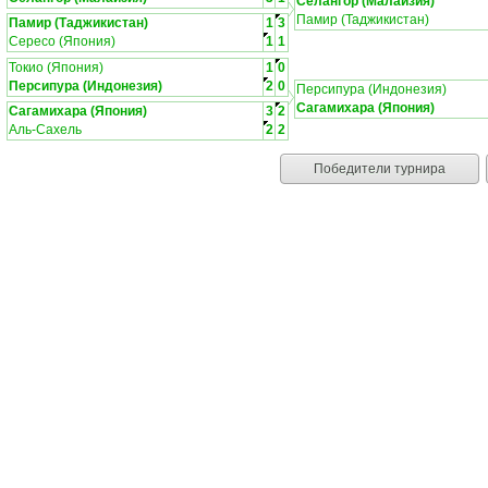
Селангор (Малайзия)
Памир (Таджикистан)
Памир (Таджикистан)
1
3
Сересо (Япония)
1
1
Токио (Япония)
1
0
Персипура (Индонезия)
2
0
Персипура (Индонезия)
Сагамихара (Япония)
Сагамихара (Япония)
3
2
Аль-Сахель
2
2
Победители турнира