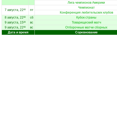
Лига чемпионов Америки
Чемпионат
7 августа, 22
пт
00
Конференция любительских клубов
8 августа, 22
сб
Кубок страны
00
9 августа, 15
вс
Товарищеский матч
00
9 августа, 22
вс
Отборочные матчи сборных
00
Дата и время
Соревнование