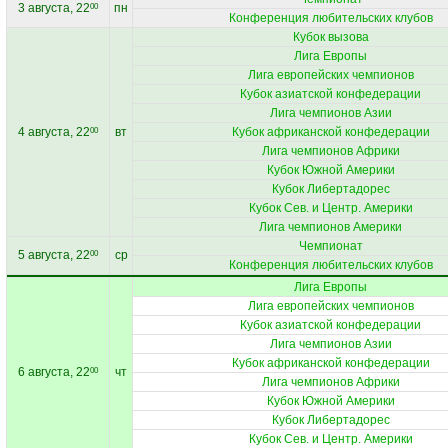
3 августа, 22
пн
00
Конференция любительских клубов
Кубок вызова
Лига Европы
Лига европейских чемпионов
Кубок азиатской конфедерации
Лига чемпионов Азии
4 августа, 22
вт
Кубок африканской конфедерации
00
Лига чемпионов Африки
Кубок Южной Америки
Кубок Либертадорес
Кубок Сев. и Центр. Америки
Лига чемпионов Америки
Чемпионат
5 августа, 22
ср
00
Конференция любительских клубов
Лига Европы
Лига европейских чемпионов
Кубок азиатской конфедерации
Лига чемпионов Азии
Кубок африканской конфедерации
6 августа, 22
чт
00
Лига чемпионов Африки
Кубок Южной Америки
Кубок Либертадорес
Кубок Сев. и Центр. Америки