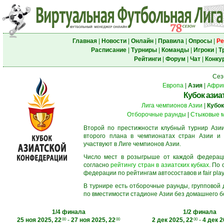
Главная
|
Новости
|
Онлайн
|
Правила
|
Опросы
|
Ре
Расписание
|
Турниры
|
Команды
|
Игроки
|
Т
Рейтинги
|
Форум
|
Чат
|
Конку
Сез
Европа
|
Азия
|
Афри
Кубок азиа
Лига чемпионов Азии
|
Кубок
Отборочные раунды
|
Стыковые 
Второй по престижности клубный турнир Азии
второго плана в чемпионатах стран Азии и 
участвуют в Лиге чемпионов Азии.
Число мест в розыгрыше от каждой федерац
согласно
рейтингу стран в азиатских кубках
. По
федерации по рейтингам автосоставов и fair play
В турнире есть отборочные раунды, групповой
по вместимости стадионе Азии без домашнего бо
1/4 финала
1/2 финала
25 ноя 2025, 22
-
27 ноя 2025, 22
2 дек 2025, 22
-
4 дек 2
00
00
00