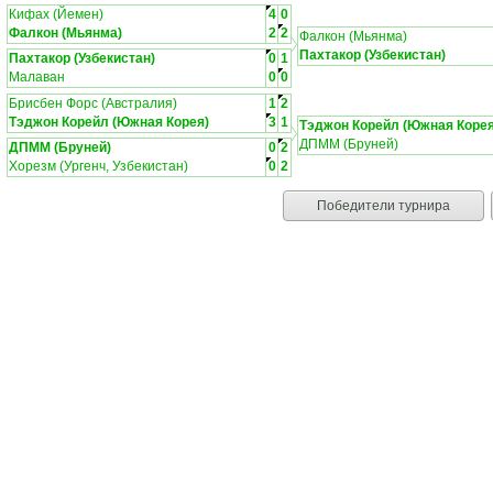
Кифах (Йемен)
4
0
Фалкон (Мьянма)
2
2
Фалкон (Мьянма)
Пахтакор (Узбекистан)
Пахтакор (Узбекистан)
0
1
Малаван
0
0
Брисбен Форс (Австралия)
1
2
Тэджон Корейл (Южная Корея)
3
1
Тэджон Корейл (Южная Корея
ДПММ (Бруней)
ДПММ (Бруней)
0
2
Хорезм (Ургенч, Узбекистан)
0
2
Победители турнира