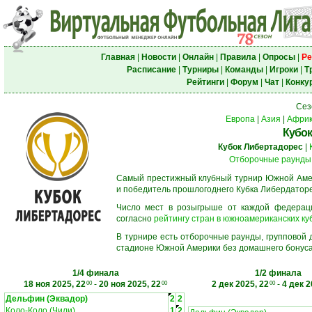
Главная
|
Новости
|
Онлайн
|
Правила
|
Опросы
|
Ре
Расписание
|
Турниры
|
Команды
|
Игроки
|
Т
Рейтинги
|
Форум
|
Чат
|
Конку
Сез
Европа
|
Азия
|
Афри
Кубок
Кубок Либертадорес
|
Отборочные раунды
Самый престижный клубный турнир Южной Амер
и победитель прошлогоднего Кубка Либердаторе
Число мест в розыгрыше от каждой федерац
согласно
рейтингу стран в южноамериканских ку
В турнире есть отборочные раунды, групповой
стадионе Южной Америки без домашнего бонуса.
1/4 финала
1/2 финала
18 ноя 2025, 22
-
20 ноя 2025, 22
2 дек 2025, 22
-
4 дек 2
00
00
00
Дельфин (Эквадор)
2
2
Коло-Коло (Чили)
1
2