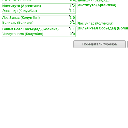
Дельфин (Эквадор)
Институто (Аргентина)
Институто (Аргентина)
1
2
Энвигадо (Колумбия)
1
1
Лос Зипас (Колумбия)
1
0
Боливар (Боливия)
0
1
Лос Зипас (Колумбия)
Вилья Реал Сосьедад (Боли
Вилья Реал Сосьедад (Боливия)
1
1
Униаутонома (Колумбия)
0
0
Победители турнира