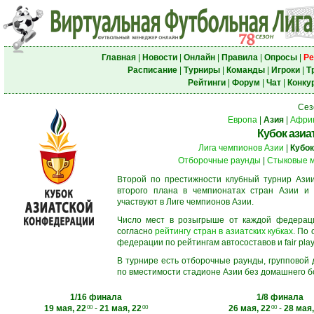
Главная
|
Новости
|
Онлайн
|
Правила
|
Опросы
|
Ре
Расписание
|
Турниры
|
Команды
|
Игроки
|
Т
Рейтинги
|
Форум
|
Чат
|
Конку
Сез
Европа
|
Азия
|
Афри
Кубок азиа
Лига чемпионов Азии
|
Кубок
Отборочные раунды
|
Стыковые 
Второй по престижности клубный турнир Азии
второго плана в чемпионатах стран Азии и 
участвуют в Лиге чемпионов Азии.
Число мест в розыгрыше от каждой федерац
согласно
рейтингу стран в азиатских кубках
. По
федерации по рейтингам автосоставов и fair play
В турнире есть отборочные раунды, групповой
по вместимости стадионе Азии без домашнего бо
1/16 финала
1/8 финала
19 мая, 22
-
21 мая, 22
26 мая, 22
-
28 мая,
00
00
00