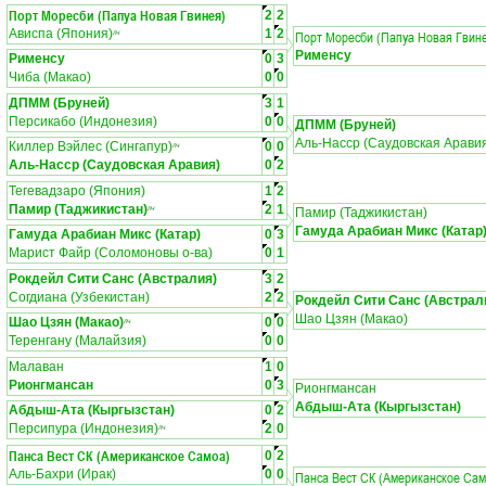
Порт Моресби (Папуа Новая Гвинея)
2
2
Ависпа (Япония)
1
2
Порт Моресби (Папуа Новая Гвин
ЛЧ
Рименсу
Рименсу
0
3
Чиба (Макао)
0
0
ДПММ (Бруней)
3
1
Персикабо (Индонезия)
0
0
ДПММ (Бруней)
Аль-Насср (Саудовская Арави
Киллер Вэйлес (Сингапур)
0
0
ЛЧ
Аль-Насср (Саудовская Аравия)
0
2
Тегевадзаро (Япония)
1
2
Памир (Таджикистан)
2
1
ЛЧ
Памир (Таджикистан)
Гамуда Арабиан Микс (Катар
Гамуда Арабиан Микс (Катар)
0
3
Марист Файр (Соломоновы о-ва)
0
1
Рокдейл Сити Санс (Австралия)
3
2
Согдиана (Узбекистан)
2
2
Рокдейл Сити Санс (Австрал
Шао Цзян (Макао)
Шао Цзян (Макао)
0
0
ЛЧ
Теренгану (Малайзия)
0
0
Малаван
1
0
Рионгмансан
0
3
Рионгмансан
Абдыш-Ата (Кыргызстан)
Абдыш-Ата (Кыргызстан)
0
2
Персипура (Индонезия)
2
0
ЛЧ
Панса Вест СК (Американское Самоа)
0
2
Аль-Бахри (Ирак)
0
0
Панса Вест СК (Американское Сам