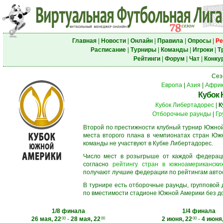
Главная
|
Новости
|
Онлайн
|
Правила
|
Опросы
|
Ре
Расписание
|
Турниры
|
Команды
|
Игроки
|
Т
Рейтинги
|
Форум
|
Чат
|
Конку
Сез
Европа
|
Азия
|
Афри
Кубок
Кубок Либертадорес
|
К
Отборочные раунды
|
Гр
Второй по престижности клубный турнир Южной
места второго плана в чемпионатах стран Южн
команды не участвуют в Кубке Либертадорес.
Число мест в розыгрыше от каждой федерац
согласно
рейтингу стран в южноамериканских
получают лучшие федерации по рейтингам автосос
В турнире есть отборочные раунды, групповой
по вместимости стадионе Южной Америки без до
1/8 финала
1/4 финала
26 мая, 22
-
28 мая, 22
2 июня, 22
-
4 июня,
00
00
00