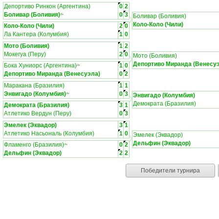
Депортиво Ринкон (Аргентина)
0
2
Боливар (Боливия)
0
3
ЛЧ
Боливар (Боливия)
Коло-Коло (Чили)
Коло-Коло (Чили)
2
0
Ла Кантера (Колумбия)
1
0
Мото (Боливия)
1
2
Мокегуа (Перу)
2
0
Мото (Боливия)
Депортиво Миранда (Венесу
Бока Хуниорс (Аргентина)
1
0
ЛЧ
Депортиво Миранда (Венесуэла)
0
2
Маракана (Бразилия)
1
1
Энвигадо (Колумбия)
0
3
ЛЧ
Энвигадо (Колумбия)
Демократа (Бразилия)
Демократа (Бразилия)
3
1
Атлетико Вердун (Перу)
0
3
Эмелек (Эквадор)
3
1
Атлетико Насьональ (Колумбия)
1
0
Эмелек (Эквадор)
Дельфин (Эквадор)
Фламенго (Бразилия)
0
2
ЛЧ
Дельфин (Эквадор)
2
2
Победители турнира