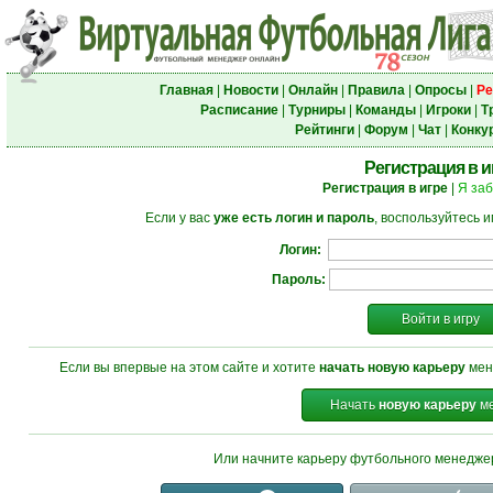
Главная
|
Новости
|
Онлайн
|
Правила
|
Опросы
|
Ре
Расписание
|
Турниры
|
Команды
|
Игроки
|
Т
Рейтинги
|
Форум
|
Чат
|
Конку
Регистрация в и
Регистрация в игре
|
Я за
Если у вас
уже есть логин и пароль
, воспользуйтесь 
Логин:
Пароль:
Войти в игру
Если вы впервые на этом сайте и хотите
начать новую карьеру
мен
Начать
новую карьеру
ме
Или начните карьеру футбольного менедж