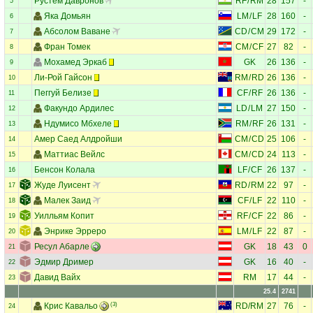
Рустем Давронов
RF
/
RM
28
157
-
5
Яка Домьян
LM
/
LF
28
160
-
6
Абсолом Ваване
CD
/
CM
29
172
-
7
Фран Томек
CM
/
CF
27
82
-
8
Мохамед Эркаб
GK
26
136
-
9
Ли-Рой Гайсон
RM
/
RD
26
136
-
10
Пеггуй Белизе
CF
/
RF
26
136
-
11
Факундо Ардилес
LD
/
LM
27
150
-
12
Ндумисо Мбхеле
RM
/
RF
26
131
-
13
Амер Саед Алдройши
CM
/
CD
25
106
-
14
Маттиас Вейлс
CM
/
CD
24
113
-
15
Бенсон Колала
LF
/
CF
26
137
-
16
Жуде Луисент
RD
/
RM
22
97
-
17
Малек Заид
CF
/
LF
22
110
-
18
Уилльям Копит
RF
/
CF
22
86
-
19
Энрике Эрреро
LM
/
LF
22
87
-
20
Ресул Абарле
GK
18
43
0
21
Эдмир Дример
GK
16
40
-
22
Давид Вайх
RM
17
44
-
23
25.4
2741
Крис Кавальо
(3)
RD
/
RM
27
76
-
24