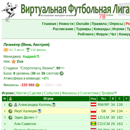
Главная
|
Новости
|
Онлайн
|
Правила
|
Опросы
|
Ре
Расписание
|
Турниры
|
Команды
|
Игроки
|
Т
Рейтинги
|
Форум
|
Чат
|
Конку
Лизингер (Вена, Австрия)
D1, 5 место
1/16 финала
Менеджер:
Андрей П.
Ник:
Dus
Стадион: "Спортплатц Лизинг",
90
тыс.
База:
8
уровень (
36
из
36
слотов)
Атмосфера в команде:
+2
%
Финансы:
-335 560
= -335к = -0м
Игроки
|
Матчи
|
Сделки
|
События
|
Финансы
|
Статистика
|
Трофеи
86
Игрок
№
Нац
Поз
В
С
У
Александер Коппиц
RM
/
RF
34
139
-
1
Якуб Халицки
GK
34
134
-
2
Эдин Делич
LD
/
LM
30
182
-
3
Али Сампсон
CD
/
CM
29
163
-
4