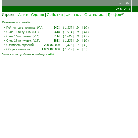
27
76
25.5
2817
Игроки
|
Матчи
|
Сделки
|
События
|
Финансы
|
Статистика
|
Трофеи
86
Показатели команды:
•
Рейтинг силы команды (Vs)
:
2453
(
1 529
|
14
|
10
)
•
Сила 11-ти лучших (s11)
:
2618
(
1 914
|
18
|
13
)
•
Сила 14-ти лучших (s14)
:
3114
(
1 628
|
16
|
12
)
•
Сила 17-ти лучших (s17)
:
3633
(
1 225
|
14
|
10
)
•
Стоимость строений
:
208 750 000
(
472
|
1
|
1
)
•
Общая стоимость
:
1 009 109 000
(
1 315
|
8
|
6
)
Успешность работы менеджера
:
+6
%