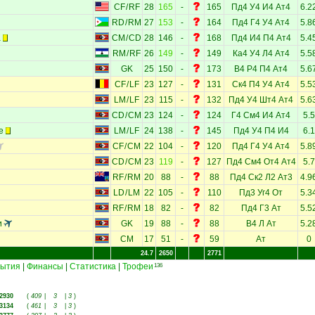
CF
/
RF
28
165
-
165
Пд4
У4
И4
Ат4
6.2
RD
/
RM
27
153
-
164
Пд4
Г4
У4
Ат4
5.8
а
CM
/
CD
28
146
-
168
Пд4
И4
П4
Ат4
5.4
RM
/
RF
26
149
-
149
Ка4
У4
Л4
Ат4
5.5
GK
25
150
-
173
В4
Р4
П4
Ат4
5.6
CF
/
LF
23
127
-
131
Ск4
П4
У4
Ат4
5.5
LM
/
LF
23
115
-
132
Пд4
У4
Шт4
Ат4
5.6
CD
/
CM
23
124
-
124
Г4
См4
И4
Ат4
5.5
е
LM
/
LF
24
138
-
145
Пд4
У4
П4
И4
6.1
CF
/
CM
22
104
-
120
Пд4
Г4
У4
Ат4
5.8
CD
/
CM
23
119
-
127
Пд4
См4
От4
Ат4
5.7
RF
/
RM
20
88
-
88
Пд4
Ск2
Л2
Ат3
4.9
LD
/
LM
22
105
-
110
Пд3
Уг4
От
5.3
RF
/
RM
18
82
-
82
Пд4
Г3
Ат
5.5
и
GK
19
88
-
88
В4
Л
Ат
5.2
CM
17
51
-
59
Ат
0
24.7
2650
2771
ытия
|
Финансы
|
Статистика
|
Трофеи
136
2930
(
409
|
3
|
3
)
3134
(
461
|
3
|
3
)