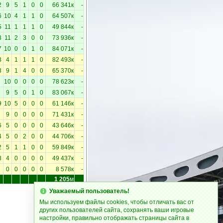
2
9
5
1
0
0
66 341к
-
6
10
4
1
1
0
64 507к
-
5
11
1
1
1
0
49 844к
-
8
11
2
3
0
0
73 936к
-
7
10
0
0
1
0
84 071к
-
3
4
1
1
1
0
82 493к
-
3
9
1
4
0
0
65 370к
-
10
0
0
0
0
78 623к
-
9
5
0
1
0
83 067к
-
9
10
5
0
0
0
61 146к
-
9
0
0
0
0
71 431к
-
6
5
0
0
0
0
43 646к
-
4
5
0
2
0
0
44 706к
-
2
5
1
1
0
0
59 849к
-
8
4
0
0
0
0
49 437к
-
0
0
0
0
0
8 578к
-
1 205
м
Уважаемый пользователь!
Мы используем файлы cookies, чтобы отличать вас от
других пользователей сайта, сохранять ваши игровые
настройки, правильно отображать страницы сайта в