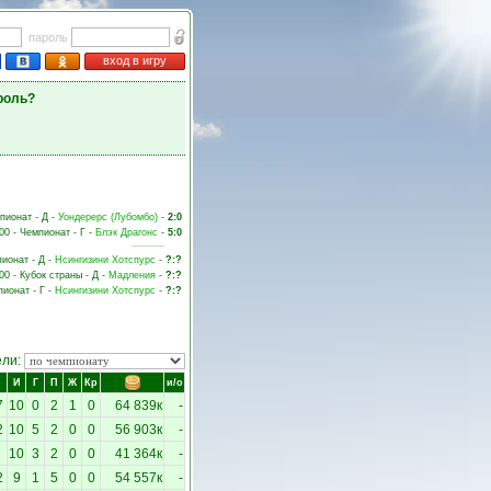
пароль
вход в игру
роль?
мпионат - Д -
Уондерерс (Лубомбо)
-
2:0
00 - Чемпионат - Г -
Блэк Драгонс
-
5:0
пионат - Д -
Нсингизини Хотспурс
-
?:?
:00 - Кубок страны - Д -
Мадления
-
?:?
пионат - Г -
Нсингизини Хотспурс
-
?:?
ели:
И
Г
П
Ж
Кр
и/о
7
10
0
2
1
0
64 839к
-
2
10
5
2
0
0
56 903к
-
10
3
2
0
0
41 364к
-
2
9
1
5
0
0
54 557к
-