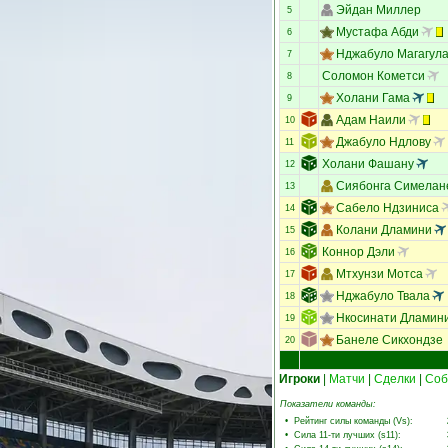
Эйдан Миллер
5
Мустафа Абди
6
Нджабуло Магагул
7
Соломон Кометси
8
Холани Гама
9
Адам Наили
10
Джабуло Ндлову
11
Холани Фашану
12
Сиябонга Симелан
13
Сабело Ндзиниса
14
Колани Дламини
15
Коннор Дэли
16
Мтхунзи Мотса
17
Нджабуло Твала
18
Нкосинати Дламин
19
Банеле Сикхондзе
20
Игроки
|
Матчи
|
Сделки
|
Соб
Показатели команды:
•
Рейтинг силы команды (Vs)
:
•
Сила 11-ти лучших (s11)
: