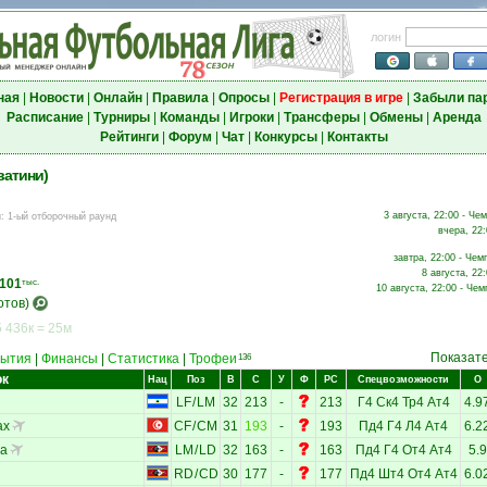
логин
ная
|
Новости
|
Онлайн
|
Правила
|
Опросы
|
Регистрация в игре
|
Забыли па
Расписание
|
Турниры
|
Команды
|
Игроки
|
Трансферы
|
Обмены
|
Аренда
Рейтинги
|
Форум
|
Чат
|
Конкурсы
|
Контакты
ватини)
3 августа, 22:00 - Че
и
:
1-ый отборочный раунд
вчера, 22:
завтра, 22:00 - Чем
8 августа, 22
101
тыс.
10 августа, 22:00 - Чем
отов)
 436к = 25м
Показат
ытия
|
Финансы
|
Статистика
|
Трофеи
136
ок
Нац
Поз
В
С
У
Ф
РС
Спецвозможности
О
LF
/
LM
32
213
-
213
Г4
Ск4
Тр4
Ат4
4.9
ах
CF
/
CM
31
193
-
193
Пд4
Г4
Л4
Ат4
6.2
ла
LM
/
LD
32
163
-
163
Пд4
Г4
От4
Ат4
5.9
RD
/
CD
30
177
-
177
Пд4
Шт4
От4
Ат4
6.0