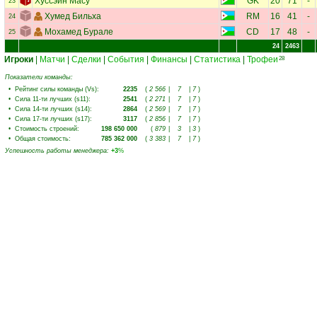
Хуссэйн Масу
GK
20
71
-
23
Хумед Бильха
RM
16
41
-
24
Мохамед Бурале
CD
17
48
-
25
24
2463
Игроки
|
Матчи
|
Сделки
|
События
|
Финансы
|
Статистика
|
Трофеи
28
Показатели команды:
•
Рейтинг силы команды (Vs)
:
2235
(
2 566
|
7
|
7
)
•
Сила 11-ти лучших (s11)
:
2541
(
2 271
|
7
|
7
)
•
Сила 14-ти лучших (s14)
:
2864
(
2 569
|
7
|
7
)
•
Сила 17-ти лучших (s17)
:
3117
(
2 856
|
7
|
7
)
•
Стоимость строений
:
198 650 000
(
879
|
3
|
3
)
•
Общая стоимость
:
785 362 000
(
3 383
|
7
|
7
)
Успешность работы менеджера
:
+3
%