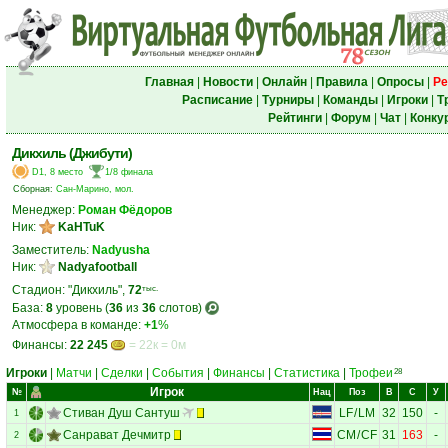
Главная
|
Новости
|
Онлайн
|
Правила
|
Опросы
|
Ре
Расписание
|
Турниры
|
Команды
|
Игроки
|
Т
Рейтинги
|
Форум
|
Чат
|
Конку
Дикхиль (Джибути)
D1, 8 место
1/8 финала
Сборная:
Сан-Марино, мол.
Менеджер:
Роман Фёдоров
Ник:
KaHTuK
Заместитель:
Nadyusha
Ник:
Nadyafootball
Стадион: "Дикхиль",
72
тыс.
База:
8
уровень (
36
из
36
слотов)
Атмосфера в команде:
+1
%
Финансы:
22 245
= 22к = 0м
Игроки
|
Матчи
|
Сделки
|
События
|
Финансы
|
Статистика
|
Трофеи
28
Игрок
№
Нац
Поз
В
С
У
Стиван Душ Сантуш
LF
/
LM
32
150
-
1
Санрават Дечмитр
CM
/
CF
31
163
-
2