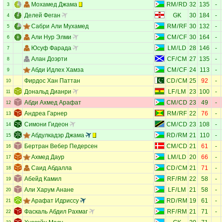
Мохамед Джама
RM
/
RD
32
135
-
3
Делей Феган
GK
30
184
-
4
Сабри Али Мухамед
RM
/
RF
30
132
-
5
Али Нур Элми
CM
/
CF
30
164
-
6
Юсуф Фарада
LM
/
LD
28
146
-
7
Алан Доэрти
CF
/
CM
27
135
-
8
Абди Идлех Хамза
CM
/
CF
24
113
-
9
Фирдос Хан Паттан
CD
/
CM
25
92
-
10
Дональд Дианри
LF
/
LM
23
100
-
11
Абди Ахмед Арафат
CM
/
CD
23
49
-
12
Андреа Гарнер
RM
/
RF
22
76
-
13
Симони Гидеон
CM
/
CD
23
108
-
14
Абдулкадэр Джама
RD
/
RM
21
110
-
15
Бертран Вебер Педерсен
CM
/
CD
21
61
-
16
Ахмед Даур
LM
/
LD
20
66
-
17
Саид Абдалла
CD
/
CM
21
71
-
18
Абейд Камил
RF
/
RM
22
58
-
19
Али Харум Анане
LF
/
LM
21
58
-
20
Арафат Идриссу
RD
/
RM
19
61
-
21
Фаскаль Абдил Рахмаг
RF
/
RM
21
71
-
22