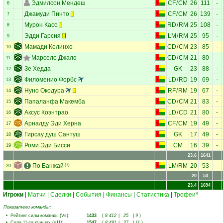
Эдмилсон Мендеш
CF
/
CM
26
111
-
6
Джамуди Пинто
CF
/
CM
26
139
-
7
Мурон Касс
RD
/
RM
25
108
-
8
Эдди Гарсия
LM
/
RM
25
95
-
9
Мамади Келинхо
CD
/
CM
23
85
-
10
Марсело Джало
CD
/
CM
21
80
-
11
Зе Хедда
GK
23
88
-
12
Филоменио Форбс
LD
/
RD
19
69
-
13
Нуно Окодура
RF
/
RM
19
67
-
14
Папаланфа Макемба
CD
/
CM
21
83
-
15
Аксус Коэнтрао
LD
/
CD
21
80
-
16
Арналду Эди Херна
CF
/
CM
19
49
-
17
Гирсау душ Сантуш
GK
17
49
-
18
Роми Эди Бисси
CM
16
39
-
19
23.6
1641
По Банжай
(7)
LM
/
RM
20
53
-
20
20
53
23.4
1694
Игроки
|
Матчи
|
Сделки
|
События
|
Финансы
|
Статистика
|
Трофеи
9
Показатели команды:
•
Рейтинг силы команды (Vs)
:
1433
(
8 412
|
25
|
9
)
•
Сила 11-ти лучших (s11)
:
1547
(
8 491
|
27
|
11
)