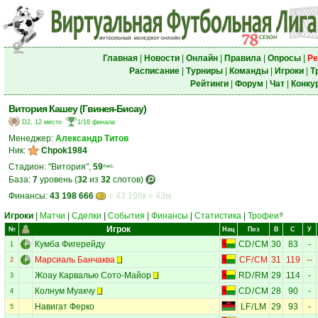
Главная
|
Новости
|
Онлайн
|
Правила
|
Опросы
|
Ре
Расписание
|
Турниры
|
Команды
|
Игроки
|
Т
Рейтинги
|
Форум
|
Чат
|
Конку
Витория Кашеу (Гвинея-Бисау)
D2, 12 место
1/16 финала
Менеджер:
Александр Титов
Ник:
Chpok1984
Стадион: "Витория",
59
тыс.
База:
7
уровень (
32
из
32
слотов)
Финансы:
43 198 666
= 43 198к = 43м
Игроки
|
Матчи
|
Сделки
|
События
|
Финансы
|
Статистика
|
Трофеи
9
Игрок
№
Нац
Поз
В
С
У
Кумба Фигерейду
CD
/
CM
30
83
-
1
Марсиаль Банчаква
CF
/
CM
31
119
--
2
Жоау Карвалью Сото-Майор
RD
/
RM
29
114
-
3
Колнум Муакчу
CD
/
CM
28
90
-
4
Навигат Ферко
LF
/
LM
29
93
-
5