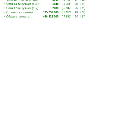
•
Сила 14-ти лучших (s14)
:
1845
(
8 326
|
25
|
9
)
•
Сила 17-ти лучших (s17)
:
2080
(
8 347
|
25
|
9
)
•
Стоимость строений
:
145 750 000
(
5 853
|
19
|
8
)
•
Общая стоимость
:
466 332 000
(
7 843
|
24
|
8
)